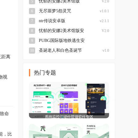
忧郁的安娜2美术馆版
5
V2.0
无尽噩梦5怨灵咒
6
v1.0.1
ntr传说安卓版
7
v2.1.1
忧郁的安娜2美术馆版安
8
V2.0
卓
PUBG国际版地铁逃生安
9
装
圣诞老人和白色圣诞节
10
v1.0
近距离
热门专题
物视
次致命
能，比