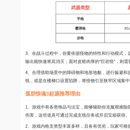
武器类型
手枪
霰弹枪
8
步枪
3、在战斗过程中，你要依据怪物的特性和行动模式，
输出能快速将其消灭；面对皮糙肉厚的“巨岩怪”，则
4、合理借助场景中的障碍物和地形地貌，进行躲避和
线，或是在楼梯口设置陷阱，将怪物引至狭窄区域集中
孤胆惊魂3起源推荐理由
1、游戏中有各类饰品与法宝，能够辅助你克服艰难险阻
伤害，这些道具可通过完成支线任务或开启宝箱获得。
2、游戏内枪支类型丰富多样，且各有优劣，玩家可根