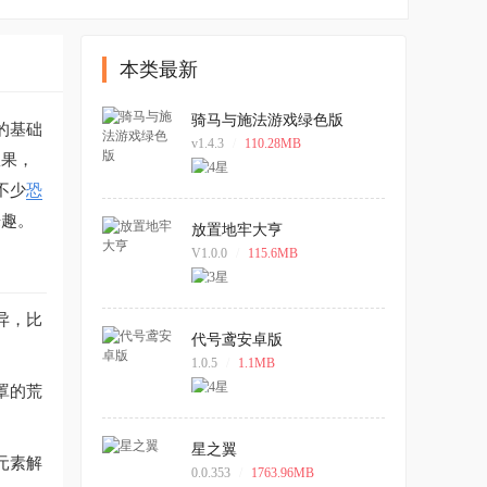
本类最新
骑马与施法游戏绿色版
的基础
v1.4.3
/
110.28MB
效果，
不少
恐
乐趣。
放置地牢大亨
V1.0.0
/
115.6MB
异，比
代号鸢安卓版
1.0.5
/
1.1MB
罩的荒
星之翼
元素解
0.0.353
/
1763.96MB