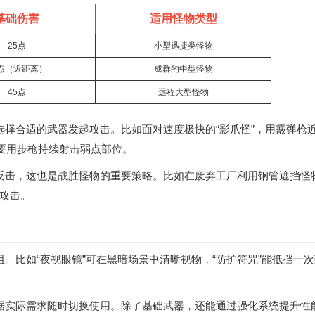
基础伤害
适用怪物类型
25点
小型迅捷类怪物
0点（近距离）
成群的中型怪物
45点
远程大型怪物
选择合适的武器发起攻击。比如面对速度极快的“影爪怪”，用霰弹枪
需要用步枪持续射击弱点部位。
反击，这也是战胜怪物的重要策略。比如在废弃工厂利用钢管遮挡怪
攻击。
。比如“夜视眼镜”可在黑暗场景中清晰视物，“防护符咒”能抵挡一
据实际需求随时切换使用。除了基础武器，还能通过强化系统提升性