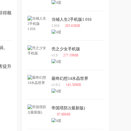
获得额
当铺人生2手机版1.016
1.016
/
205.63MB
辑。
壳之少女手机版
v1.0
/
277.19MB
害提升
最终幻想14水晶世界
v1.0.2
/
143.50MB
帝国塔防2(最新版)
/
87.88MB