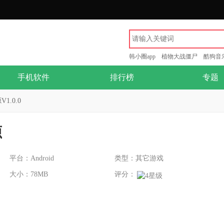
韩小圈app
植物大战僵尸
酷狗音
手机软件
排行榜
专题
1.0.0
源
平台：Android
类型：其它游戏
大小：78MB
评分：