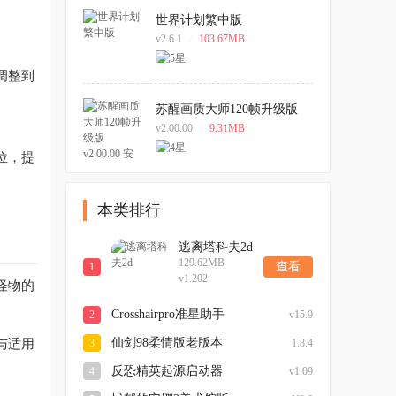
世界计划繁中版
v2.6.1
/
103.67MB
调整到
苏醒画质大师120帧升级版
v2.00.00 安卓版
v2.00.00
/
9.31MB
位，提
本类排行
逃离塔科夫2d
129.62MB
查看
1
v1.202
怪物的
Crosshairpro准星助手
2
v15.9
与适用
仙剑98柔情版老版本
3
1.8.4
反恐精英起源启动器
4
v1.09