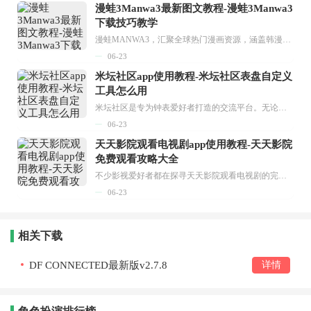
漫蛙3Manwa3最新图文教程-漫蛙3Manwa3
下载技巧教学
漫蛙MANWA3，汇聚全球热门漫画资源，涵盖韩漫、欧美漫画、国漫等多种类型，题材丰富多样，全方位满足用户阅读喜好。它不仅是阅读平台，更是创作平台，为广大用户打造零门槛创作环境。...
06-23
米坛社区app使用教程-米坛社区表盘自定义
工具怎么用
米坛社区是专为钟表爱好者打造的交流平台。无论你是初涉钟表领域的普通爱好者，还是拥有多年收藏经验的资深玩家，都能在此找到属于自己的天地。 无需注册，就能轻松参与其中。通过专业的讨论论坛与丰富的交互功能，你可与世界各地的钟表爱好者畅快交流。若你钟情于钟表，米坛社区无疑是值得一试的理想之选。在这里，你能获取最新的手表资讯，交流见解，提升鉴赏品味，让每一块手表都成为收藏故事中重要的一部分。感兴趣的朋友，不要错过下载机会。...
06-23
天天影院观看电视剧app使用教程-天天影院
免费观看攻略大全
不少影视爱好者都在探寻天天影院观看电视剧的完整方法，结合最新平台使用规则，本篇新手入门攻略全面讲解观看渠道、检索流程、播放设置以及画面模式调整等实用内容。全文适配手机、电脑等主流设备，步骤简洁易懂，无论是初次使用的新手，还是想要优化观影体验的用户，都能参照内容快速上手，熟练掌握平台各项操作技巧，轻松畅享影视内容。...
06-23
相关下载
DF CONNECTED最新版v2.7.8
详情