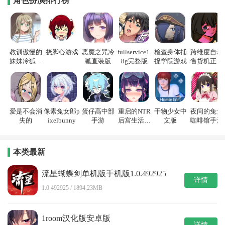
角色扮演排行榜
教训傲慢的
挠脚心游戏
恶魔之咒冷
fullservice1.
检查身体捕
跨维度自动
妹妹冷狐游
狐直装版
8g完整版
捉学院游戏
售货机正式
戏
版
爱是不会消
像素兔女郎p
蛋仔高中部
重启的NTR
干物少女中
夜间的兔兔
失的
ixelbunny
手游
后宫生活游
文版
咖啡馆手游
戏
本类最新
流星蝴蝶剑单机版手机版1.0.492925
详情
1.0.492925 / 1894.23MB
1room汉化版安卓版
详情