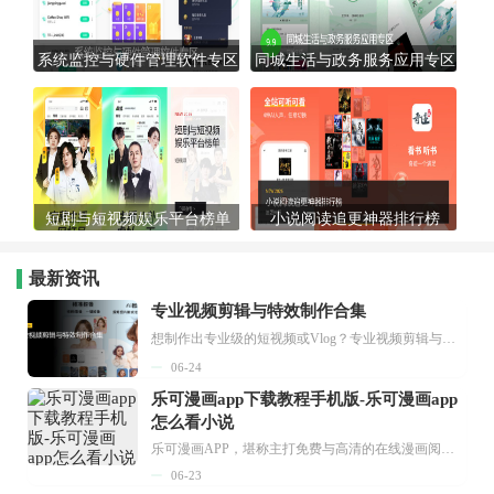
系统监控与硬件管理软件专区
同城生活与政务服务应用专区
短剧与短视频娱乐平台榜单
小说阅读追更神器排行榜
最新资讯
专业视频剪辑与特效制作合集
想制作出专业级的短视频或Vlog？专业视频剪辑与特效制作大全专题为你提供了从剪辑、抠像到特效包装的全套解决方案。无论是添加炫酷的片头、进行精准的视频抠图，还是制...
06-24
乐可漫画app下载教程手机版-乐可漫画app
怎么看小说
乐可漫画APP，堪称主打免费与高清的在线漫画阅读神器。其官方版提供海量完整版漫画资源，无论是国内漫画，还是日漫、韩漫、台漫、美漫等国外漫画，应有尽有，随时供你阅读。只需轻点一下，便能直接进入阅读界面。不仅如此，乐可漫画最新版本更新速度极快，在这里，你总能抢先看到全网一手漫画章节内容！...
06-23