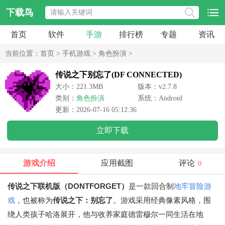
下载鸟
首页
软件
手游
排行榜
专题
资讯
当前位置：
首页
>
手机游戏
>
角色扮演
>
传说之下别忘了(DF CONNECTED)
大小：221.3MB
版本：v2.7.8
类别：
角色扮演
系统：Android
更新：2026-07-16 05:12:36
立即下载
游戏介绍
应用截图
评论
0
传说之下联机版（DONTFORGET）
是一款回合制
地牢
冒险游
戏
，也被称为
传说之下：别忘了
。游戏采用经典像素风格，围
绕人类孩子哈洛展开，他与收养家庭德雷穆尔一同生活在地