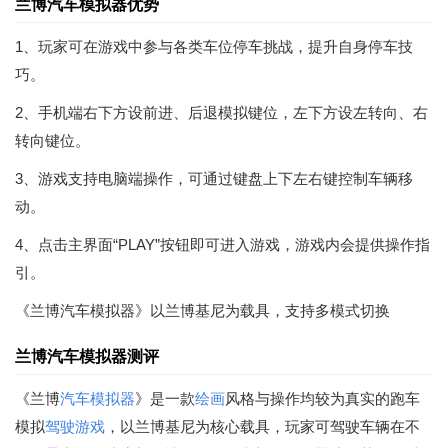
兰博汽车模拟器优势
1、玩家可在游戏中参与各类车位停车挑战，提升自身停车技
巧。
2、手机端右下方设前进、后退模拟键位，左下方设左转向、右
转向键位。
3、游戏支持电脑端操作，可通过键盘上下左右键控制车辆移
动。
4、点击主界面“PLAY”按钮即可进入游戏，游戏内会提供操作指
引。
《兰博汽车模拟器》以兰博基尼为载具，支持多模式切换
兰博汽车模拟器测评
《兰博
汽车模拟器
》是一款
绘画
风格与操作均较为真实的跑车
模拟
驾驶游戏
，以兰博基尼为核心载具，玩家可驾驶车辆在不