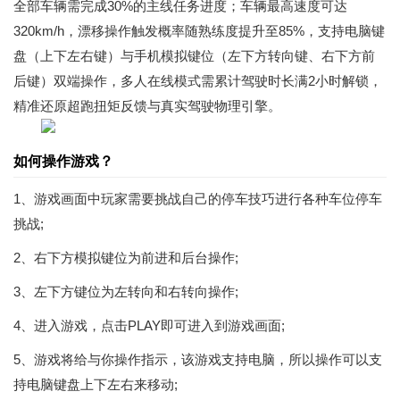
全部车辆需完成30%的主线任务进度；车辆最高速度可达
320km/h，漂移操作触发概率随熟练度提升至85%，支持电脑键
盘（上下左右键）与手机模拟键位（左下方转向键、右下方前
后键）双端操作，多人在线模式需累计驾驶时长满2小时解锁，
精准还原超跑扭矩反馈与真实驾驶物理引擎。
如何操作游戏？
1、游戏画面中玩家需要挑战自己的停车技巧进行各种车位停车
挑战;
2、右下方模拟键位为前进和后台操作;
3、左下方键位为左转向和右转向操作;
4、进入游戏，点击PLAY即可进入到游戏画面;
5、游戏将给与你操作指示，该游戏支持电脑，所以操作可以支
持电脑键盘上下左右来移动;