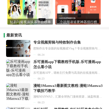
短剧与短视频娱乐平台榜单
小说阅读追更神器排行榜
最新资讯
专业视频剪辑与特效制作合集
想制作出专业级的短视频或Vlog？专业视频剪辑与特效制作大全专题为你提供了从剪辑、抠像到特效包装的全套解决方案。无论是添加炫酷的片头、进行精准的视频抠图，还是制...
06-24
乐可漫画app下载教程手机版-乐可漫画app
怎么看小说
乐可漫画APP，堪称主打免费与高清的在线漫画阅读神器。其官方版提供海量完整版漫画资源，无论是国内漫画，还是日漫、韩漫、台漫、美漫等国外漫画，应有尽有，随时供你阅读。只需轻点一下，便能直接进入阅读界面。不仅如此，乐可漫画最新版本更新速度极快，在这里，你总能抢先看到全网一手漫画章节内容！...
06-23
漫蛙3Manwa3最新图文教程-漫蛙3Manwa3
下载技巧教学
漫蛙MANWA3，汇聚全球热门漫画资源，涵盖韩漫、欧美漫画、国漫等多种类型，题材丰富多样，全方位满足用户阅读喜好。它不仅是阅读平台，更是创作平台，为广大用户打造零门槛创作环境。...
06-23