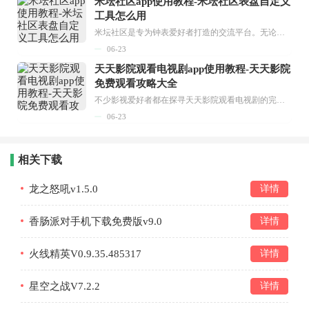
米坛社区app使用教程-米坛社区表盘自定义
工具怎么用
米坛社区是专为钟表爱好者打造的交流平台。无论你是初涉钟表领域的普通爱好者，还是拥有多年收藏经验的资深玩家，都能在此找到属于自己的天地。 无需注册，就能轻松参与其中。通过专业的讨论论坛与丰富的交互功能，你可与世界各地的钟表爱好者畅快交流。若你钟情于钟表，米坛社区无疑是值得一试的理想之选。在这里，你能获取最新的手表资讯，交流见解，提升鉴赏品味，让每一块手表都成为收藏故事中重要的一部分。感兴趣的朋友，不要错过下载机会。...
06-23
天天影院观看电视剧app使用教程-天天影院
免费观看攻略大全
不少影视爱好者都在探寻天天影院观看电视剧的完整方法，结合最新平台使用规则，本篇新手入门攻略全面讲解观看渠道、检索流程、播放设置以及画面模式调整等实用内容。全文适配手机、电脑等主流设备，步骤简洁易懂，无论是初次使用的新手，还是想要优化观影体验的用户，都能参照内容快速上手，熟练掌握平台各项操作技巧，轻松畅享影视内容。...
06-23
相关下载
龙之怒吼v1.5.0
详情
香肠派对手机下载免费版v9.0
详情
火线精英V0.9.35.485317
详情
星空之战V7.2.2
详情