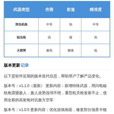
武器类型
伤害
射速
精准度
突击机枪
中等
快
中等
狙击枪
高
慢
高
火箭筒
极高
极慢
低
版本更新
记录
以下是软件近期的版本迭代信息，帮助用户了解产品变化。
版本号：v1.1.0（最新） 更新内容：新增特殊武器，用闪电磁
轨炮震慑敌人，敌人攻势连绵不绝，重型机关枪发射不止，使
用全新的高射炮对抗敌方空军
版本号：v1.0.5 更新内容：优化游戏画面，修复部分场景卡顿