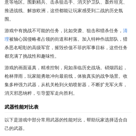
意等地区。围剿精兵、击杀狙击手、消灭护卫队、轰炸坦克、
推进战线、解放欧洲，这些都能让玩家感受到二战的历史氛
围。
游戏中有挑战不可能的任务，比如突袭、狙击和猎杀任务，
清
理
被轴心国侵略者占领的街道和村落。加入特种作战部队，猎
杀恶名昭彰的高级军官，摧毁价值不菲的军事目标，这些任务
都充满了挑战性和趣味性。
游戏的画面逼真，精准控制，宛如亲临历史战场。硝烟四起，
枪林弹雨，玩家能勇敢冲向最前线，体验真实的战争场景。收
集多种强力武器，从机关枪到火焰喷射器，不断扩充军火库，
消灭邪恶纳粹，引导盟军走向胜利。
武器性能对比表
以下是游戏中部分常用武器的性能对比，帮助玩家选择适合自
己的武器。