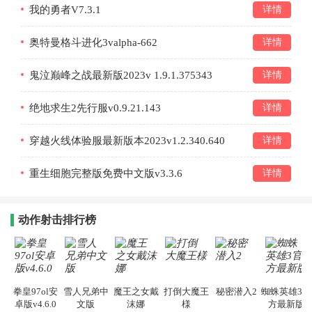
我的勇者V7.3.1
详情
奥特曼格斗进化3valpha-662
详情
鬼泣巅峰之战最新版2023v 1.9.1.375343
详情
绝地求生2先行服v0.9.21.143
详情
穿越火线体验服最新版本2023v1.2.340.640
详情
重生细胞完整版免费中文版v3.3.6
详情
动作射击排行榜
拳皇97ol安
雪人兄弟中
魔王之女戴
打倒大魔王
秘密潜入2
蜘蛛英雄3官
卓版v4.6.0
文版
沫娜
様
方最新版