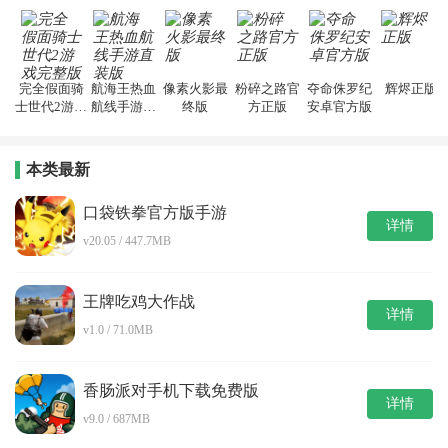
完全假面骑
航海王热血
像素火影最
粉碎之路官
夺命侏罗纪
辉烬正版
士世代2游戏
航线手游直
终版
方正版
安卓官方版
完整版
装版
本类最新
口袋铁拳官方版手游
详情
v20.05 / 447.7MB
王牌吃鸡大作战
详情
v1.0 / 71.0MB
香肠派对手机下载免费版
详情
v9.0 / 687MB