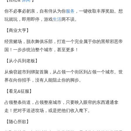
你不必事必躬亲，自有侍从为你
服务
，一键收取丰厚奖励。想
玩就玩，即用即停，游戏
生活
两不误。
【商业大亨】
经营赌场，脱衣舞俱乐部，打造一个完全属于你的黑帮邪恶帝
国！一步步统治整个城市，甚至更多！
【从小兵到老板】
从偷窃超市到绑架首脑，从占领一个街区到占领一个城市。世
界在向你招手，没有人能阻止你的脚步。
【看见&征服】
占领整条街道，占领整座城市，只要映入眼帘的东西通通拿
走！把对手送进坟场，或是把他们收入麾下。
【随心所欲】