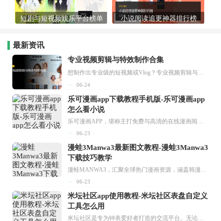
短剧与短视频娱乐平台榜单
小说阅读追更神器排行榜
最新资讯
专业视频剪辑与特效制作合集
想制作出专业级的短视频或Vlog？专业视频剪辑与特效制作大全专题为你提供了从剪辑、抠像到特效包装的全套解决方案。无论是添加炫酷的片头、进行精准的视频抠图，还是制...
06-24
乐可漫画app下载教程手机版-乐可漫画app
怎么看小说
乐可漫画APP，堪称主打免费与高清的在线漫画阅读神器。其官方版提供海量完整版漫画资源，无论是国内漫画，还是日漫、韩漫、台漫、美漫等国外漫画，应有尽有，随时供你阅读。只需轻点一下，便能直接进入阅读界面。不仅如此，乐可漫画最新版本更新速度极快，在这里，你总能抢先看到全网一手漫画章节内容！...
06-23
漫蛙3Manwa3最新图文教程-漫蛙3Manwa3
下载技巧教学
漫蛙MANWA3，汇聚全球热门漫画资源，涵盖韩漫、欧美漫画、国漫等多种类型，题材丰富多样，全方位满足用户阅读喜好。它不仅是阅读平台，更是创作平台，为广大用户打造零门槛创作环境。...
06-23
米坛社区app使用教程-米坛社区表盘自定义
工具怎么用
米坛社区是专为钟表爱好者打造的交流平台。无论你是初涉钟表领域的普通爱好者，还是拥有多年收藏经验的资深玩家，都能在此找到属于自己的天地。 无需注册，就能轻松参与其中。通过专业的讨论论坛与丰富的交互功能，你可与世界各地的钟表爱好者畅快交流。若你钟情于钟表，米坛社区无疑是值得一试的理想之选。在这里，你能获取最新的手表资讯，交流见解，提升鉴赏品味，让每一块手表都成为收藏故事中重要的一部分。感兴趣的朋友，不要错过下载机会。...