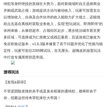
缉犯等身怀绝技的英雄壮大势力，面对新领域时自主选择商业
并购或武装占领；游戏提供主动与被动收入，玩家可按需支出
以增加收入，自身及合作伙伴的收入能助力扩大领土，还能借
助点击器在离线时获取业务收入，实现“想玩就玩、即用即停”的
休闲体验，从偷窃超市、占领街区起步，逐步统治城市甚至更
多区域，可选择成为仁慈教父或残忍暴君，且该游戏已修改为
免谷歌验证版本，v1.6.3版本修复了若干问题并优化了性能与稳
定性，玩家可前往2265网试玩，在无厘头、超嗨皮的放置玩法
中打造专属黑帮邪恶帝国。
游戏玩法
【发现&获得】
不管是阴险老辣的杀手或是臭名昭著的通缉犯，都将听命于
你，招募这些传奇罪犯来壮大帝国！
【轻松&
休闲
】