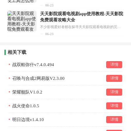
06-23
天天影院观看电视剧app使用教程-天天影院
免费观看攻略大全
不少影视爱好者都在探寻天天影院观看电视剧的完整方法，结合最新平台使用规则，本篇新手入门攻略全面讲解观看渠道、检索流程、播放设置以及画面模式调整等实用内容。全文适配手机、电脑等主流设备，步骤简洁易懂，无论是初次使用的新手，还是想要优化观影体验的用户，都能参照内容快速上手，熟练掌握平台各项操作技巧，轻松畅享影视内容。...
06-23
相关下载
战双帕弥什v7.4.0.494
详情
召唤与合成2网易版V2.3.00
详情
荣耀舰队V1.0.2
详情
战火使命1.0.5
详情
明日边境v1.4.10
详情