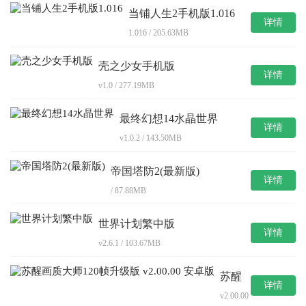
当铺人生2手机版1.016
详情
1.016 / 205.63MB
壳之少女手机版
详情
v1.0 / 277.19MB
最终幻想14水晶世界
详情
v1.0.2 / 143.50MB
帝国塔防2(最新版)
详情
/ 87.88MB
世界计划繁中版
详情
v2.6.1 / 103.67MB
苏醒
详情
画质
v2.00.00
大师
/