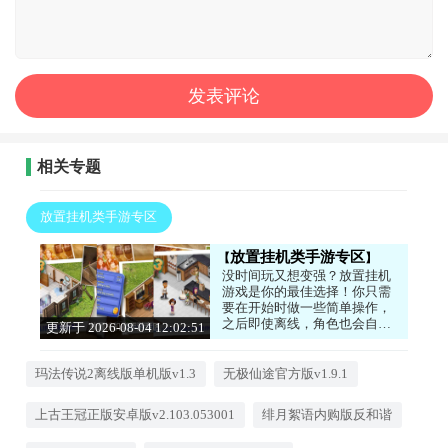
相关专题
放置挂机类手游专区
放置挂机类手游专区
没时间玩又想变强？放置挂机
游戏是你的最佳选择！你只需
要在开始时做一些简单操作，
之后即使离线，角色也会自动
更新于 2026-08-04 12:02:51
打怪、升级、获取资源。无论
是修仙、经营还是冒险题材，
都能让你轻松享受成长的乐
玛法传说2离线版单机版v1.3
无极仙途官方版v1.9.1
趣。游戏节奏舒缓，不占用你
太多时间，非常适合忙碌的上
上古王冠正版安卓版v2.103.053001
绯月絮语内购版反和谐
班族和学生党，快来体验吧！