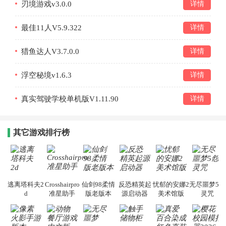
刃境游戏v3.0.0
详情
最佳11人V5.9.322
详情
猎鱼达人V3.7.0.0
详情
浮空秘境v1.6.3
详情
真实驾驶学校单机版V1.11.90
详情
其它游戏排行榜
逃离塔科夫2
Crosshairpro
仙剑98柔情
反恐精英起
忧郁的安娜2
无尽噩梦5怨
d
准星助手
版老版本
源启动器
美术馆版
灵咒