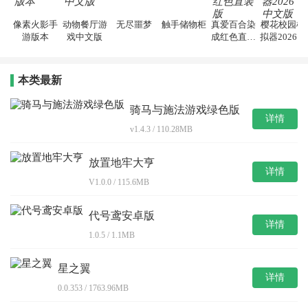
像素火影手
动物餐厅游
无尽噩梦
触手储物柜
真爱百合染
樱花校园模
游版本
戏中文版
成红色直装
拟器2026中
版
文版
本类最新
骑马与施法游戏绿色版
详情
v1.4.3 / 110.28MB
放置地牢大亨
详情
V1.0.0 / 115.6MB
代号鸢安卓版
详情
1.0.5 / 1.1MB
星之翼
详情
0.0.353 / 1763.96MB