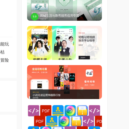
统能玩
得枯
牢
冒险