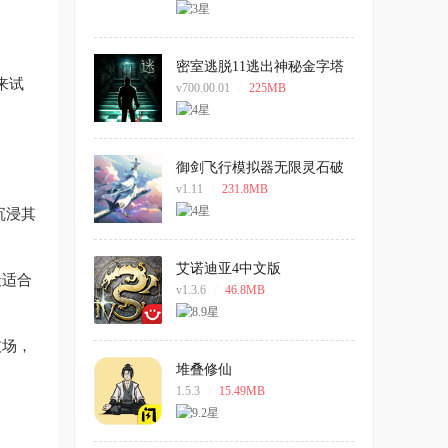
密室逃脱11逃出神秘金字塔
来试
手机版
v700.00.01
/
225MB
御剑飞行模拟器无限灵石破
解版
v1.11
/
231.8MB
沉浸其
艾诺迪亚4中文版
最适合
v1.3.6
/
46.8MB
技场，
堆叠修仙
1.5.3
/
15.49MB