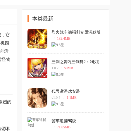
本类最新
烈火战车满福利专属沉默版
戏，它
/
132.4MB
危机四
就能升
满怪物
三剑之舞2(三剑舞2：利刃)
中文版
1.0.2
/
50MB
代号鸢游戏安装
v1.0.4
/
1.1MB
激烈的
警车追捕驾驶
/
71.65MB
资源和