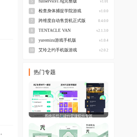
fullservice1.8g完整版
5
v1.01
检查身体捕捉学院游戏
6
v1.0.0
跨维度自动售货机正式版
7
0.4.0.0
TENTACLE VAN
8
v2.1.3.0
yuremizu游戏手机版
9
v1.0.4
艾玲之约手机版游戏
10
v2.0.2
热门专题
题。