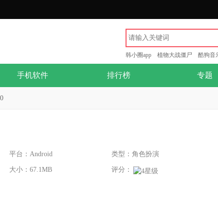
韩小圈app
植物大战僵尸
酷狗音
手机软件
排行榜
专题
0
平台：Android
类型：角色扮演
大小：67.1MB
评分：