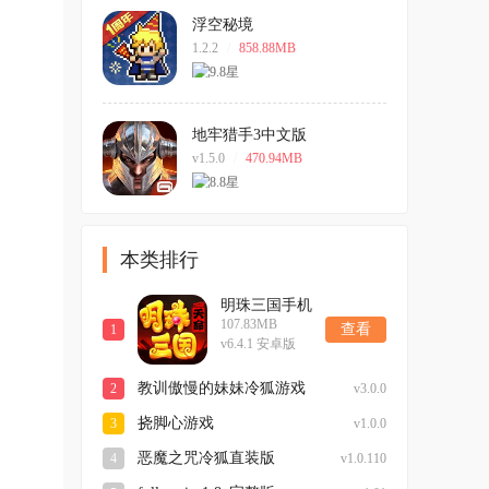
浮空秘境
1.2.2
/
858.88MB
地牢猎手3中文版
v1.5.0
/
470.94MB
本类排行
明珠三国手机
107.83MB
版
查看
1
v6.4.1 安卓版
教训傲慢的妹妹冷狐游戏
2
v3.0.0
挠脚心游戏
3
v1.0.0
恶魔之咒冷狐直装版
4
v1.0.110