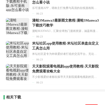
怎么看小说
乐可漫画APP，堪称主打免费与高清的在线漫画阅读神器。其官方版提供海量完整版漫画资源，无论是国内漫画，还是日漫、韩漫、台漫、美漫等国外漫画，应有尽有，随时供你阅读。只需轻点一下，便能直接进入阅读界面。不仅如此，乐可漫画最新版本更新速度极快，在这里，你总能抢先看到全网一手漫画章节内容！...
06-23
漫蛙3Manwa3最新图文教程-漫蛙3Manwa3
下载技巧教学
漫蛙MANWA3，汇聚全球热门漫画资源，涵盖韩漫、欧美漫画、国漫等多种类型，题材丰富多样，全方位满足用户阅读喜好。它不仅是阅读平台，更是创作平台，为广大用户打造零门槛创作环境。...
06-23
米坛社区app使用教程-米坛社区表盘自定义
工具怎么用
米坛社区是专为钟表爱好者打造的交流平台。无论你是初涉钟表领域的普通爱好者，还是拥有多年收藏经验的资深玩家，都能在此找到属于自己的天地。 无需注册，就能轻松参与其中。通过专业的讨论论坛与丰富的交互功能，你可与世界各地的钟表爱好者畅快交流。若你钟情于钟表，米坛社区无疑是值得一试的理想之选。在这里，你能获取最新的手表资讯，交流见解，提升鉴赏品味，让每一块手表都成为收藏故事中重要的一部分。感兴趣的朋友，不要错过下载机会。...
06-23
天天影院观看电视剧app使用教程-天天影院
免费观看攻略大全
不少影视爱好者都在探寻天天影院观看电视剧的完整方法，结合最新平台使用规则，本篇新手入门攻略全面讲解观看渠道、检索流程、播放设置以及画面模式调整等实用内容。全文适配手机、电脑等主流设备，步骤简洁易懂，无论是初次使用的新手，还是想要优化观影体验的用户，都能参照内容快速上手，熟练掌握平台各项操作技巧，轻松畅享影视内容。...
06-23
相关下载