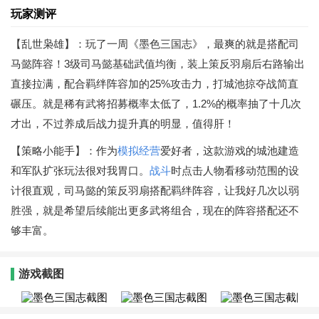
玩家测评
【乱世枭雄】：玩了一周《墨色三国志》，最爽的就是搭配司
马懿阵容！3级司马懿基础武值均衡，装上策反羽扇后右路输出
直接拉满，配合羁绊阵容加的25%攻击力，打城池掠夺战简直
碾压。就是稀有武将招募概率太低了，1.2%的概率抽了十几次
才出，不过养成后战力提升真的明显，值得肝！
【策略小能手】：作为
模拟经营
爱好者，这款游戏的城池建造
和军队扩张玩法很对我胃口。
战斗
时点击人物看移动范围的设
计很直观，司马懿的策反羽扇搭配羁绊阵容，让我好几次以弱
胜强，就是希望后续能出更多武将组合，现在的阵容搭配还不
够丰富。
游戏截图