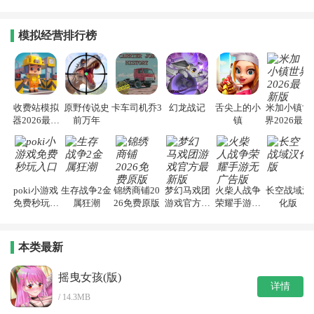
模拟经营排行榜
收费站模拟
原野传说史
卡车司机乔3
幻龙战记
舌尖上的小
米加小镇世
器2026最新
前万年
镇
界2026最新
版
版
poki小游戏
生存战争2金
锦绣商铺20
梦幻马戏团
火柴人战争
长空战域汉
免费秒玩入
属狂潮
26免费原版
游戏官方最
荣耀手游无
化版
口
新版
广告版
本类最新
摇曳女孩(版)
详情
/ 14.3MB