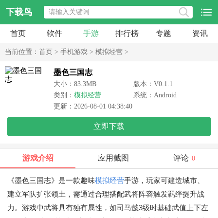
下载鸟
首页
软件
手游
排行榜
专题
资讯
当前位置：
首页
>
手机游戏
>
模拟经营
>
墨色三国志
大小：83.3MB
版本：V0.1.1
类别：
模拟经营
系统：Android
更新：2026-08-01 04:38:40
立即下载
游戏介绍
应用截图
评论
0
《墨色三国志》是一款趣味
模拟
经营
手游，玩家可建造城市、
建立军队扩张领土，需通过合理搭配武将阵容触发羁绊提升战
力。游戏中武将具有独有属性，如司马懿3级时基础武值上下左