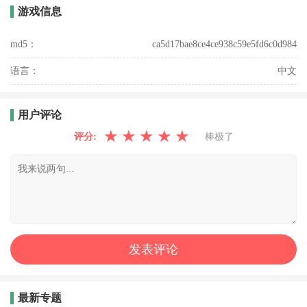
游戏信息
md5：
ca5d17bae8ce4ce938c59e5fd6c0d984
语言：
中文
用户评论
★
★
★
★
★
评分:
棒极了
最新专题