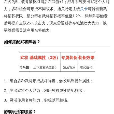
右各为5，装备策反羽扇后右武值+1；战斗系统突出武将个人能
力，多种组合可形成不同战术。通关特定主线
关卡
可解锁新武
将招募权限，部分稀有武将招募概率低至1.2%，羁绊阵容触发
后可提升全队25%攻击力，玩家需通过掠夺城池壮大势力，以
弱胜强需灵活利用名将能力。
如何搭配武将阵容？
武将
基础属性（3级）
专属装备
装备效果
司马懿
上下左右武值各5
策反羽扇
右武值+1
1、组合多种武将形成战斗阵容，触发羁绊提升属性；
2、突出武将个人能力，利用独有属性搭配战术；
3、灵活使用名将能力，实现以弱胜强。
游戏玩法有哪些？