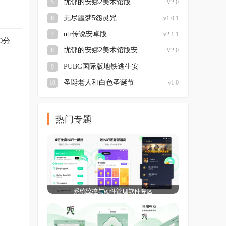
忧郁的安娜2美术馆版
5
V2.0
无尽噩梦5怨灵咒
6
v1.0.1
ntr传说安卓版
7
v2.1.1
0分
忧郁的安娜2美术馆版安
8
V2.0
卓
PUBG国际版地铁逃生安
9
装
圣诞老人和白色圣诞节
10
v1.0
热门专题