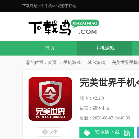
下载鸟是一个手机app资源下载站
首页
手机游戏
您的位置：
首页
→
手机游戏
→
其它游戏
→ 完美世界手机令
完美世界手机
分
版本：v2.2.0
语言：简体中文
更新：2026-08-03 04:46:03
反馈
安卓版下载