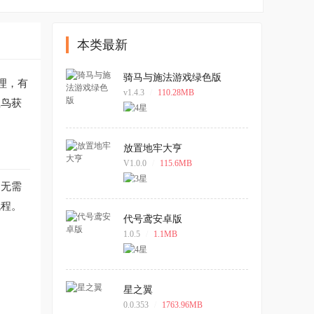
本类最新
骑马与施法游戏绿色版
理，有
v1.4.3
/
110.28MB
载鸟获
放置地牢大亨
V1.0.0
/
115.6MB
，无需
流程。
代号鸢安卓版
1.0.5
/
1.1MB
星之翼
0.0.353
/
1763.96MB