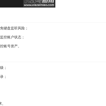
避免键盘监听风险；
程监控账户状态；
掌控账号资产。
等级；
登录；
求。