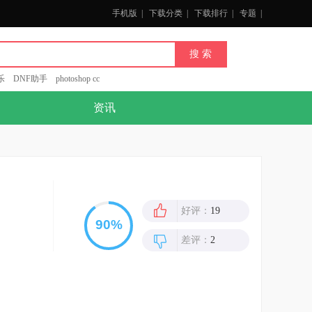
手机版
|
下载分类
|
下载排行
|
专题
|
乐
DNF助手
photoshop cc
资讯
好评：
19
差评：
2