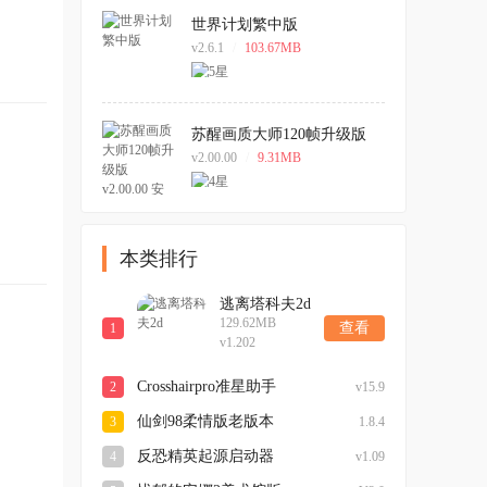
世界计划繁中版
v2.6.1
/
103.67MB
苏醒画质大师120帧升级版
v2.00.00 安卓版
v2.00.00
/
9.31MB
本类排行
逃离塔科夫2d
129.62MB
查看
1
v1.202
Crosshairpro准星助手
2
v15.9
仙剑98柔情版老版本
3
1.8.4
反恐精英起源启动器
4
v1.09