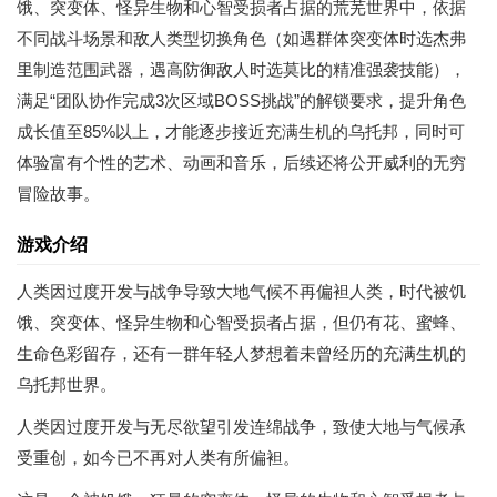
饿、突变体、怪异生物和心智受损者占据的荒芜世界中，依据
不同战斗场景和敌人类型切换角色（如遇群体突变体时选杰弗
里制造范围武器，遇高防御敌人时选莫比的精准强袭技能），
满足“团队协作完成3次区域BOSS挑战”的解锁要求，提升角色
成长值至85%以上，才能逐步接近充满生机的乌托邦，同时可
体验富有个性的艺术、动画和音乐，后续还将公开威利的无穷
冒险故事。
游戏介绍
人类因过度开发与战争导致大地气候不再偏袒人类，时代被饥
饿、突变体、怪异生物和心智受损者占据，但仍有花、蜜蜂、
生命色彩留存，还有一群年轻人梦想着未曾经历的充满生机的
乌托邦世界。
人类因过度开发与无尽欲望引发连绵战争，致使大地与气候承
受重创，如今已不再对人类有所偏袒。