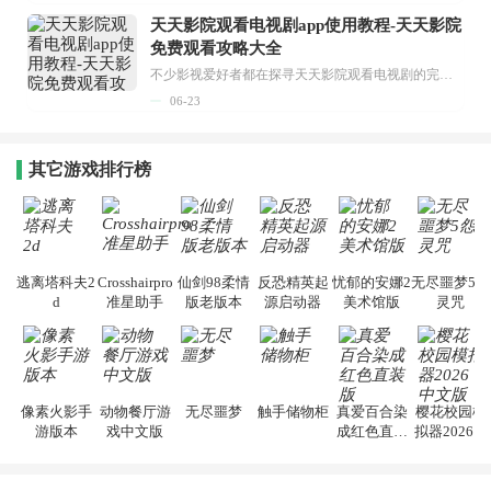
天天影院观看电视剧app使用教程-天天影院
免费观看攻略大全
不少影视爱好者都在探寻天天影院观看电视剧的完整方法，结合最新平台使用规则，本篇新手入门攻略全面讲解观看渠道、检索流程、播放设置以及画面模式调整等实用内容。全文适配手机、电脑等主流设备，步骤简洁易懂，无论是初次使用的新手，还是想要优化观影体验的用户，都能参照内容快速上手，熟练掌握平台各项操作技巧，轻松畅享影视内容。...
06-23
其它游戏排行榜
逃离塔科夫2
Crosshairpro
仙剑98柔情
反恐精英起
忧郁的安娜2
无尽噩梦5怨
d
准星助手
版老版本
源启动器
美术馆版
灵咒
像素火影手
动物餐厅游
无尽噩梦
触手储物柜
真爱百合染
樱花校园模
游版本
戏中文版
成红色直装
拟器2026中
版
文版