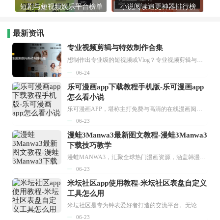
短剧与短视频娱乐平台榜单
小说阅读追更神器排行榜
最新资讯
专业视频剪辑与特效制作合集
想制作出专业级的短视频或Vlog？专业视频剪辑与特效制作大全专题为你提供了从剪辑、抠像到特效包装的全套解决方案。无论是添加炫酷的片头、进行精准的视频抠图，还是制...
06-24
乐可漫画app下载教程手机版-乐可漫画app
怎么看小说
乐可漫画APP，堪称主打免费与高清的在线漫画阅读神器。其官方版提供海量完整版漫画资源，无论是国内漫画，还是日漫、韩漫、台漫、美漫等国外漫画，应有尽有，随时供你阅读。只需轻点一下，便能直接进入阅读界面。不仅如此，乐可漫画最新版本更新速度极快，在这里，你总能抢先看到全网一手漫画章节内容！...
06-23
漫蛙3Manwa3最新图文教程-漫蛙3Manwa3
下载技巧教学
漫蛙MANWA3，汇聚全球热门漫画资源，涵盖韩漫、欧美漫画、国漫等多种类型，题材丰富多样，全方位满足用户阅读喜好。它不仅是阅读平台，更是创作平台，为广大用户打造零门槛创作环境。...
06-23
米坛社区app使用教程-米坛社区表盘自定义
工具怎么用
米坛社区是专为钟表爱好者打造的交流平台。无论你是初涉钟表领域的普通爱好者，还是拥有多年收藏经验的资深玩家，都能在此找到属于自己的天地。 无需注册，就能轻松参与其中。通过专业的讨论论坛与丰富的交互功能，你可与世界各地的钟表爱好者畅快交流。若你钟情于钟表，米坛社区无疑是值得一试的理想之选。在这里，你能获取最新的手表资讯，交流见解，提升鉴赏品味，让每一块手表都成为收藏故事中重要的一部分。感兴趣的朋友，不要错过下载机会。...
06-23