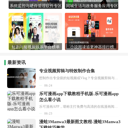
系统监控与硬件管理软件专区
同城生活与政务服务应用专区
短剧与短视频娱乐平台榜单
小说阅读追更神器排行榜
最新资讯
专业视频剪辑与特效制作合集
想制作出专业级的短视频或Vlog？专业视频剪辑与特效制作大全专题为你提供了从剪辑、抠像到特效包装的全套解决方案。无论是添加炫酷的片头、进行精准的视频抠图，还是制...
06-24
乐可漫画app下载教程手机版-乐可漫画app
怎么看小说
乐可漫画APP，堪称主打免费与高清的在线漫画阅读神器。其官方版提供海量完整版漫画资源，无论是国内漫画，还是日漫、韩漫、台漫、美漫等国外漫画，应有尽有，随时供你阅读。只需轻点一下，便能直接进入阅读界面。不仅如此，乐可漫画最新版本更新速度极快，在这里，你总能抢先看到全网一手漫画章节内容！...
06-23
漫蛙3Manwa3最新图文教程-漫蛙3Manwa3
下载技巧教学