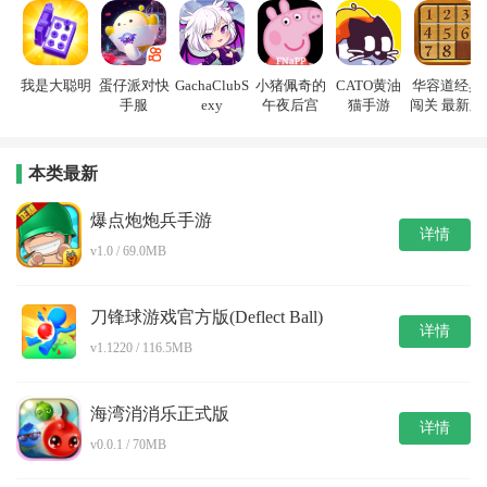
我是大聪明
蛋仔派对快
GachaClubS
小猪佩奇的
CATO黄油
华容道经典
手服
exy
午夜后宫
猫手游
闯关 最新版
本类最新
爆点炮炮兵手游
详情
v1.0 / 69.0MB
刀锋球游戏官方版(Deflect Ball)
详情
v1.1220 / 116.5MB
海湾消消乐正式版
详情
v0.0.1 / 70MB