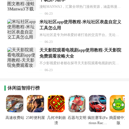
漫蛙MANWA3，汇聚全球热门漫画资源，涵盖韩漫、欧美漫画、国漫等多种类型，题材丰富多样，全方位满足用户阅读喜好。它不仅是阅读平台，更是创作平台，为广大用户打造零门槛创作环境。...
06-23
米坛社区app使用教程-米坛社区表盘自定义
工具怎么用
米坛社区是专为钟表爱好者打造的交流平台。无论你是初涉钟表领域的普通爱好者，还是拥有多年收藏经验的资深玩家，都能在此找到属于自己的天地。 无需注册，就能轻松参与其中。通过专业的讨论论坛与丰富的交互功能，你可与世界各地的钟表爱好者畅快交流。若你钟情于钟表，米坛社区无疑是值得一试的理想之选。在这里，你能获取最新的手表资讯，交流见解，提升鉴赏品味，让每一块手表都成为收藏故事中重要的一部分。感兴趣的朋友，不要错过下载机会。...
06-23
天天影院观看电视剧app使用教程-天天影院
免费观看攻略大全
不少影视爱好者都在探寻天天影院观看电视剧的完整方法，结合最新平台使用规则，本篇新手入门攻略全面讲解观看渠道、检索流程、播放设置以及画面模式调整等实用内容。全文适配手机、电脑等主流设备，步骤简洁易懂，无论是初次使用的新手，还是想要优化观影体验的用户，都能参照内容快速上手，熟练掌握平台各项操作技巧，轻松畅享影视内容。...
06-23
休闲益智排行榜
高速收费站
25时便利屋
几何冲刺崩
石器与文明
疯狂赛车(Fu
捣蛋猪中文
溃
rious Racin
版
g)