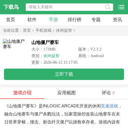
下载鸟
首页
软件
手游
排行榜
专题
资讯
当前位置：
首页
>
手机游戏
>
休闲益智
>
山地僵尸赛车
大小：173MB
版本：V2.3.2
类别：
休闲益智
系统：Android
更新：2026-06-12 15:17:05
立即下载
游戏介绍
应用截图
评论
0
《山地僵尸赛车》是INLOGIC ARCADE开发的休闲
竞速游戏
，
融合山地赛车与僵尸杀戮玩法，玩家需操控改装山地赛车在末
日世界穿梭，撞击、射击歼灭僵尸以拯救幸存者。游戏内设有