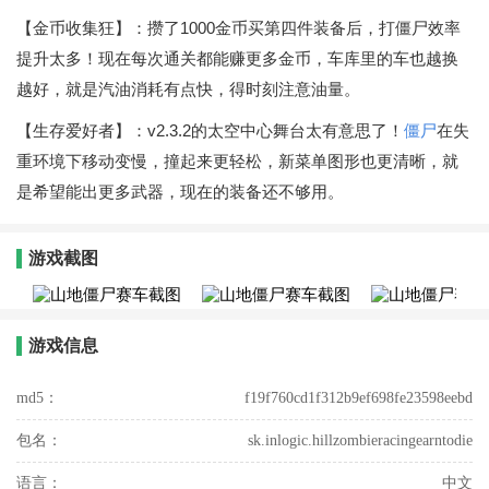
【金币收集狂】：攒了1000金币买第四件装备后，打僵尸效率
提升太多！现在每次通关都能赚更多金币，车库里的车也越换
越好，就是汽油消耗有点快，得时刻注意油量。
【生存爱好者】：v2.3.2的太空中心舞台太有意思了！
僵尸
在失
重环境下移动变慢，撞起来更轻松，新菜单图形也更清晰，就
是希望能出更多武器，现在的装备还不够用。
游戏截图
游戏信息
md5：
f19f760cd1f312b9ef698fe23598eebd
包名：
sk.inlogic.hillzombieracingearntodie
语言：
中文