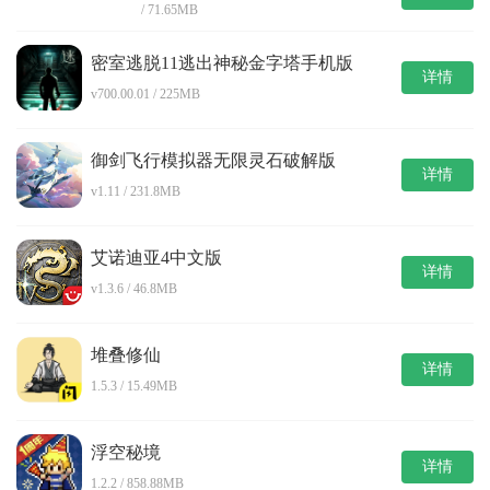
/ 71.65MB
密室逃脱11逃出神秘金字塔手机版
详情
v700.00.01 / 225MB
御剑飞行模拟器无限灵石破解版
详情
v1.11 / 231.8MB
艾诺迪亚4中文版
详情
v1.3.6 / 46.8MB
堆叠修仙
详情
1.5.3 / 15.49MB
浮空秘境
详情
1.2.2 / 858.88MB