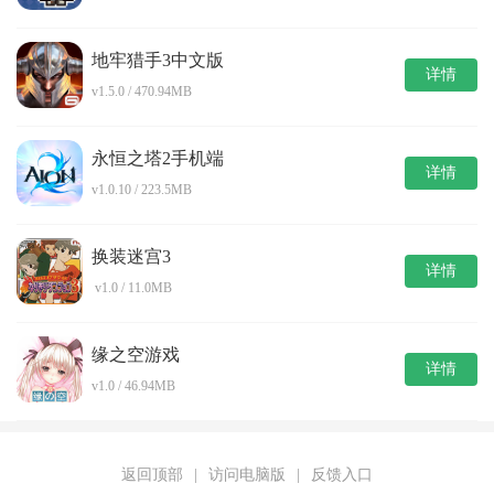
地牢猎手3中文版
详情
v1.5.0 / 470.94MB
永恒之塔2手机端
详情
v1.0.10 / 223.5MB
换装迷宫3
详情
v1.0 / 11.0MB
缘之空游戏
详情
v1.0 / 46.94MB
返回顶部
|
访问电脑版
|
反馈入口