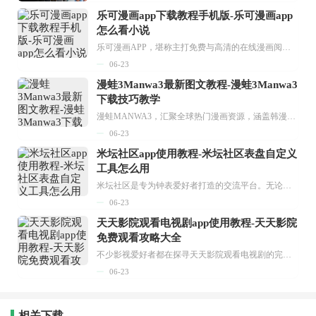
乐可漫画app下载教程手机版-乐可漫画app
怎么看小说
乐可漫画APP，堪称主打免费与高清的在线漫画阅读神器。其官方版提供海量完整版漫画资源，无论是国内漫画，还是日漫、韩漫、台漫、美漫等国外漫画，应有尽有，随时供你阅读。只需轻点一下，便能直接进入阅读界面。不仅如此，乐可漫画最新版本更新速度极快，在这里，你总能抢先看到全网一手漫画章节内容！...
06-23
漫蛙3Manwa3最新图文教程-漫蛙3Manwa3
下载技巧教学
漫蛙MANWA3，汇聚全球热门漫画资源，涵盖韩漫、欧美漫画、国漫等多种类型，题材丰富多样，全方位满足用户阅读喜好。它不仅是阅读平台，更是创作平台，为广大用户打造零门槛创作环境。...
06-23
米坛社区app使用教程-米坛社区表盘自定义
工具怎么用
米坛社区是专为钟表爱好者打造的交流平台。无论你是初涉钟表领域的普通爱好者，还是拥有多年收藏经验的资深玩家，都能在此找到属于自己的天地。 无需注册，就能轻松参与其中。通过专业的讨论论坛与丰富的交互功能，你可与世界各地的钟表爱好者畅快交流。若你钟情于钟表，米坛社区无疑是值得一试的理想之选。在这里，你能获取最新的手表资讯，交流见解，提升鉴赏品味，让每一块手表都成为收藏故事中重要的一部分。感兴趣的朋友，不要错过下载机会。...
06-23
天天影院观看电视剧app使用教程-天天影院
免费观看攻略大全
不少影视爱好者都在探寻天天影院观看电视剧的完整方法，结合最新平台使用规则，本篇新手入门攻略全面讲解观看渠道、检索流程、播放设置以及画面模式调整等实用内容。全文适配手机、电脑等主流设备，步骤简洁易懂，无论是初次使用的新手，还是想要优化观影体验的用户，都能参照内容快速上手，熟练掌握平台各项操作技巧，轻松畅享影视内容。...
06-23
相关下载