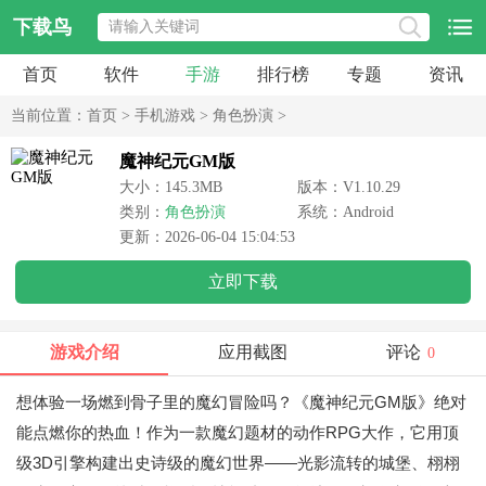
下载鸟
首页
软件
手游
排行榜
专题
资讯
当前位置：
首页
>
手机游戏
>
角色扮演
>
魔神纪元GM版
大小：145.3MB
版本：V1.10.29
类别：
角色扮演
系统：Android
更新：2026-06-04 15:04:53
立即下载
游戏介绍
应用截图
评论
0
想体验一场燃到骨子里的魔幻冒险吗？《魔神纪元GM版》绝对
能点燃你的热血！作为一款魔幻题材的动作RPG大作，它用顶
级3D引擎构建出史诗级的魔幻世界——光影流转的城堡、栩栩