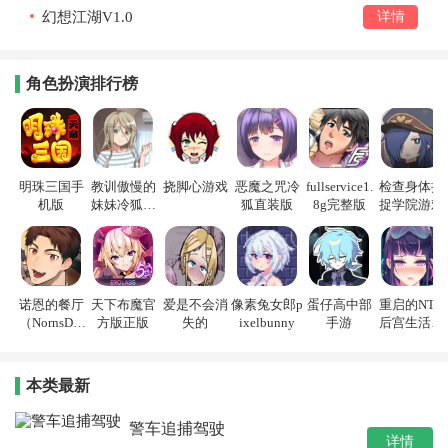
幻想江湖V1.0
详情
角色扮演排行榜
明珠三国手
教训傲慢的
挠脚心游戏
恶魔之咒冷
fullservice1.
检查身体捕
机版
妹妹冷狐游
狐直装版
8g完整版
捉学院游戏
戏
诺恩的餐厅
天下布魔官
爱是不会消
像素兔女郎p
蛋仔高中部
重启的NTR
（NornsDin
方版正版
失的
ixelbunny
手游
后宫生活游
e）
戏
本类最新
警车追捕驾驶
详情