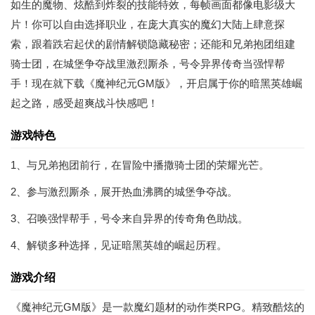
如生的魔物、炫酷到炸裂的技能特效，每帧画面都像电影级大
片！你可以自由选择职业，在庞大真实的魔幻大陆上肆意探
索，跟着跌宕起伏的剧情解锁隐藏秘密；还能和兄弟抱团组建
骑士团，在城堡争夺战里激烈厮杀，号令异界传奇当强悍帮
手！现在就下载《魔神纪元GM版》，开启属于你的暗黑英雄崛
起之路，感受超爽战斗快感吧！
游戏特色
1、与兄弟抱团前行，在冒险中播撒骑士团的荣耀光芒。
2、参与激烈厮杀，展开热血沸腾的城堡争夺战。
3、召唤强悍帮手，号令来自异界的传奇角色助战。
4、解锁多种选择，见证暗黑英雄的崛起历程。
游戏介绍
《魔神纪元GM版》是一款魔幻题材的动作类RPG。精致酷炫的