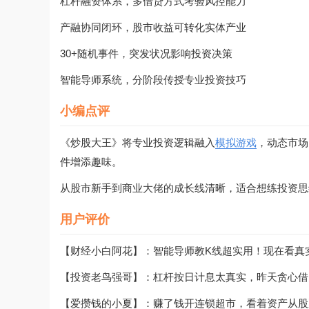
杠杆融资体系，多借贷方式考验风控能力
产融协同闭环，股市收益可转化实体产业
30+随机事件，突发状况影响投资决策
智能导师系统，分阶段传授专业投资技巧
小编点评
《炒股大王》将专业投资逻辑融入
模拟游戏
，动态市场
件增添趣味。
从股市新手到商业大佬的成长线清晰，适合想练投资思
用户评价
【财经小白阿花】：智能导师教K线超实用！现在看真
【投资老鸟强哥】：杠杆按日计息太真实，昨天贪心借
【爱攒钱的小夏】：赚了钱开连锁超市，看着资产从股