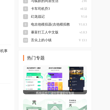
与狐妖的同居生活
5
2.91
卡车司机乔3
6
v0.32
幻龙战记
7
V1.0
电吉他模拟器(吉他模拟教
8
V1.0.3
学) 安卓版
暴富打工人中文版
9
v1.0.3
舌尖上的小镇
10
V 13.1
随机事
热门专题