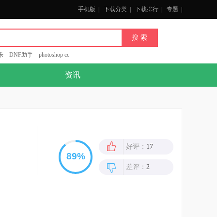
手机版
|
下载分类
|
下载排行
|
专题
|
乐
DNF助手
photoshop cc
资讯
好评：
17
差评：
2