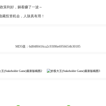
政策利好，躺着赚了一波～
了隐藏投资机会，人脉真有用！
MD5值：
6d8480416ca2c93f86e6956654b30185