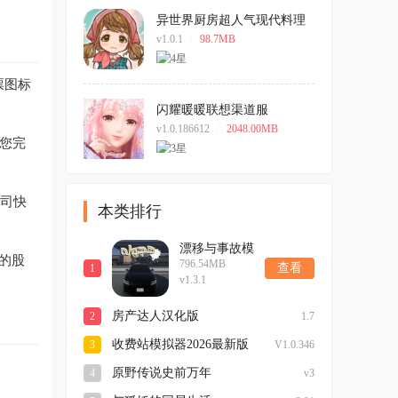
异世界厨房超人气现代料理
店游戏
v1.0.1
/
98.7MB
票图标
闪耀暖暖联想渠道服
v1.0.186612
/
2048.00MB
帮您完
公司快
本类排行
漂移与事故模
的股
796.54MB
拟器2026手机
查看
1
v1.3.1
版
房产达人汉化版
2
1.7
收费站模拟器2026最新版
3
V1.0.346
原野传说史前万年
4
v3