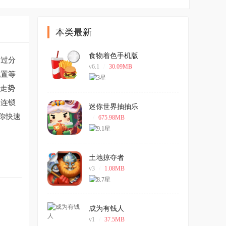
本类最新
食物着色手机版
通过分
v6.1
/
30.09MB
配置等
线走势
、连锁
迷你世界抽抽乐
你快速
/
675.98MB
土地掠夺者
v3
/
1.08MB
成为有钱人
v1
/
37.5MB