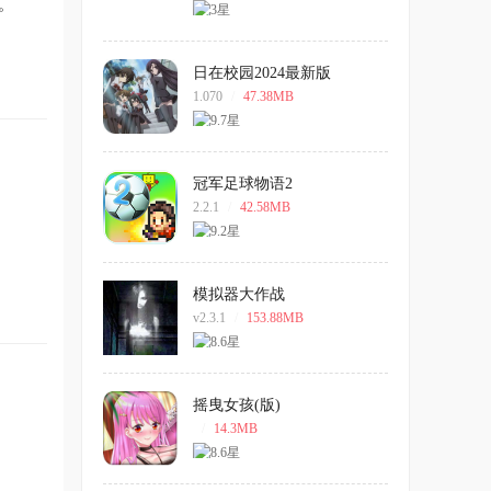
。
日在校园2024最新版
1.070
/
47.38MB
冠军足球物语2
2.2.1
/
42.58MB
模拟器大作战
v2.3.1
/
153.88MB
摇曳女孩(版)
/
14.3MB