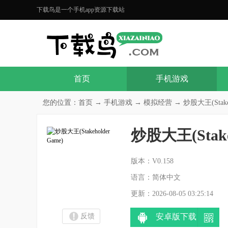
下载鸟是一个手机app资源下载站
首页
手机游戏
您的位置：
首页
→
手机游戏
→
模拟经营
→ 炒股大王(Stakeho
炒股大王(Stakeh
分
版本：V0.158
语言：简体中文
更新：2026-08-05 03:25:14
反馈
安卓版下载