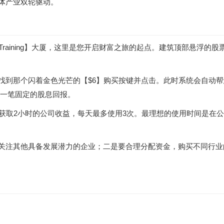
实体产业双轮驱动。
sTraining】大厦，这里是您开启财富之旅的起点。建筑顶部悬浮的股
，找到那个闪着金色光芒的【$6】购买按键并点击。此时系统会自动
取一笔固定的股息回报。
上获取2小时的公司收益，每天最多使用3次。最理想的使用时间是在
续关注其他具备发展潜力的企业；二是要合理分配资金，购买不同行业