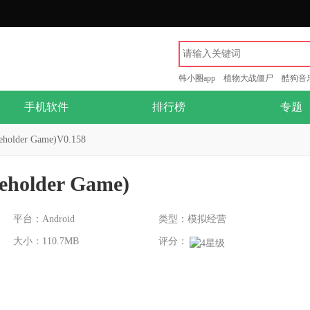
韩小圈app
植物大战僵尸
酷狗音
手机软件
排行榜
专题
lder Game)V0.158
older Game)
平台：Android
类型：模拟经营
大小：110.7MB
评分：