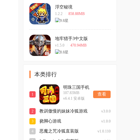
浮空秘境
1.2.2
/
858.88MB
地牢猎手3中文版
v1.5.0
/
470.94MB
本类排行
明珠三国手机
107.83MB
版
查看
1
v6.4.1 安卓版
教训傲慢的妹妹冷狐游戏
2
v3.0.0
挠脚心游戏
3
v1.0.0
恶魔之咒冷狐直装版
4
v1.0.110