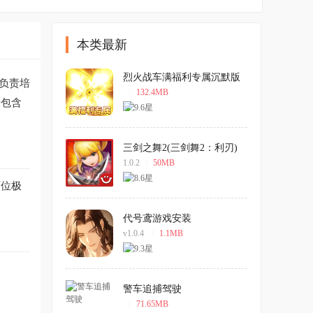
本类最新
烈火战车满福利专属沉默版
负责培
/
132.4MB
身包含
三剑之舞2(三剑舞2：利刃)
中文版
1.0.2
/
50MB
两位极
代号鸢游戏安装
v1.0.4
/
1.1MB
警车追捕驾驶
/
71.65MB