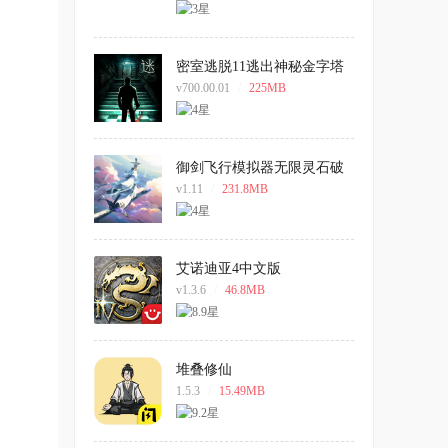
密室逃脱11逃出神秘金字塔
手机版
v700.00.01
/
225MB
御剑飞行模拟器无限灵石破
解版
v1.11
/
231.8MB
艾诺迪亚4中文版
v1.3.6
/
46.8MB
堆叠修仙
1.5.3
/
15.49MB