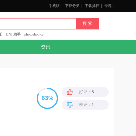
手机版
|
下载分类
|
下载排行
|
专题
|
乐
DNF助手
photoshop cc
资讯
好评：
5
差评：
1