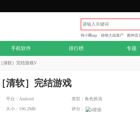
韩小圈app
植物大战僵尸
酷狗音
手机软件
排行榜
专题
［清软］完结游戏V
［清软］完结游戏
平台：Android
类型：角色扮演
大小：196.2MB
评分：