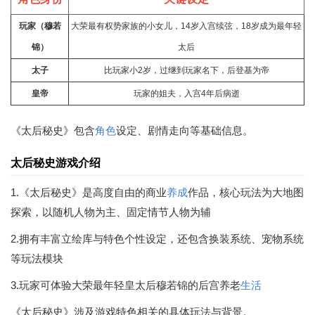
玩家（穆若
大荣最有权势家族的小女儿，14岁入宫续弦，18岁成为最年轻
锦）
太后
太子
比玩家小2岁，过继到玩家名下，后登基为帝
皇帝
玩家的姐夫，入宫4年后病逝
《太后秘史》包含
角色
设定、剧情走向等基础信息。
太后秘史游戏介绍
1.《太后秘史》是高度自由的商业
养成
作品，核心玩法为大地图
探索，以随机人物为主、固定情节人物为辅
2.拥有丰富立绘库与特色个性设定，还包含换装系统、宠物系统
等玩法模块
3.玩家可体验大荣最年轻皇太后穆若锦的后宫养老
生活
《太后秘史》涉及游戏特色相关的具体玩法与背景。