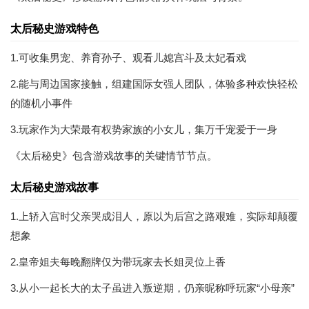
太后秘史游戏特色
1.可收集男宠、养育孙子、观看儿媳宫斗及太妃看戏
2.能与周边国家接触，组建国际女强人团队，体验多种欢快轻松
的随机小事件
3.玩家作为大荣最有权势家族的小女儿，集万千宠爱于一身
《太后秘史》包含游戏故事的关键情节节点。
太后秘史游戏故事
1.上轿入宫时父亲哭成泪人，原以为后宫之路艰难，实际却颠覆
想象
2.皇帝姐夫每晚翻牌仅为带玩家去长姐灵位上香
3.从小一起长大的太子虽进入叛逆期，仍亲昵称呼玩家“小母亲”