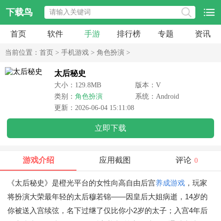
下载鸟
首页
软件
手游
排行榜
专题
资讯
当前位置：
首页
>
手机游戏
>
角色扮演
>
太后秘史
大小：129.8MB
版本：V
类别：
角色扮演
系统：Android
更新：2026-06-04 15:11:08
立即下载
游戏介绍
应用截图
评论
0
《太后秘史》是橙光平台的女性向高自由后宫
养成游戏
，玩家
将扮演大荣最年轻的太后穆若锦——因皇后大姐病逝，14岁的
你被送入宫续弦，名下过继了仅比你小2岁的太子；入宫4年后