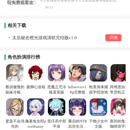
不少影视爱好者都在探寻天天影院观看电视剧的完整方法，结合最新平台使用规则，本篇新手入门攻略全面讲解观看渠道、检索流程、播放设置以及画面模式调整等实用内容。全文适配手机、电脑等主流设备，步骤简洁易懂，无论是初次使用的新手，还是想要优化观影体验的用户，都能参照内容快速上手，熟练掌握平台各项操作技巧，轻松畅享影视内容。...
06-23
相关下载
太后秘史橙光游戏清软完结版v1.0
详情
角色扮演排行榜
教训傲慢的
挠脚心游戏
恶魔之咒冷
fullservice1.
检查身体捕
跨维度自动
妹妹冷狐游
狐直装版
8g完整版
捉学院游戏
售货机正式
戏
版
爱是不会消
像素兔女郎p
蛋仔高中部
重启的NTR
干物少女中
夜间的兔兔
失的
ixelbunny
手游
后宫生活游
文版
咖啡馆手游