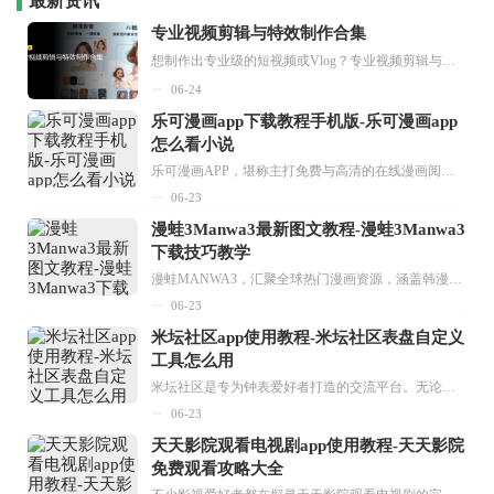
最新资讯
专业视频剪辑与特效制作合集
想制作出专业级的短视频或Vlog？专业视频剪辑与特效制作大全专题为你提供了从剪辑、抠像到特效包装的全套解决方案。无论是添加炫酷的片头、进行精准的视频抠图，还是制...
06-24
乐可漫画app下载教程手机版-乐可漫画app
怎么看小说
乐可漫画APP，堪称主打免费与高清的在线漫画阅读神器。其官方版提供海量完整版漫画资源，无论是国内漫画，还是日漫、韩漫、台漫、美漫等国外漫画，应有尽有，随时供你阅读。只需轻点一下，便能直接进入阅读界面。不仅如此，乐可漫画最新版本更新速度极快，在这里，你总能抢先看到全网一手漫画章节内容！...
06-23
漫蛙3Manwa3最新图文教程-漫蛙3Manwa3
下载技巧教学
漫蛙MANWA3，汇聚全球热门漫画资源，涵盖韩漫、欧美漫画、国漫等多种类型，题材丰富多样，全方位满足用户阅读喜好。它不仅是阅读平台，更是创作平台，为广大用户打造零门槛创作环境。...
06-23
米坛社区app使用教程-米坛社区表盘自定义
工具怎么用
米坛社区是专为钟表爱好者打造的交流平台。无论你是初涉钟表领域的普通爱好者，还是拥有多年收藏经验的资深玩家，都能在此找到属于自己的天地。 无需注册，就能轻松参与其中。通过专业的讨论论坛与丰富的交互功能，你可与世界各地的钟表爱好者畅快交流。若你钟情于钟表，米坛社区无疑是值得一试的理想之选。在这里，你能获取最新的手表资讯，交流见解，提升鉴赏品味，让每一块手表都成为收藏故事中重要的一部分。感兴趣的朋友，不要错过下载机会。...
06-23
天天影院观看电视剧app使用教程-天天影院
免费观看攻略大全