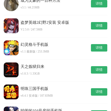
成为文豪的一百种方法
详情
v3.1 / 44.21MB
盗梦英雄2幻野2安装 安卓版
详情
V2.5.0 / 247.5MB
幻灵格斗手机版
详情
v1.1 最新版 / 253.3MB
天之炼狱归来
详情
v1.0.3 / 1.33GB
明珠三国手机版
详情
v6.4.1 安卓版 / 107.83MB
吵闹的104号房间手机版