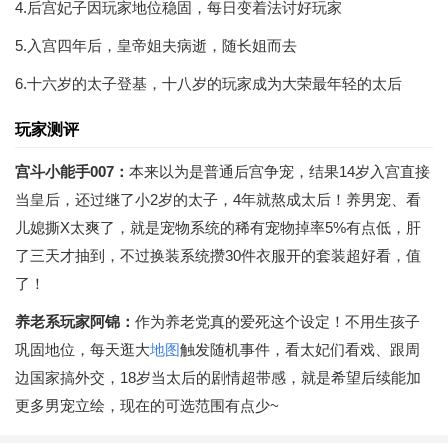
4.后宫妃子因玩家地位稳固，每日变着法讨好玩家
5.入宫四年后，皇帝姐夫病逝，随长姐而去
6.十六岁的太子登基，十八岁的玩家成为大荣最年轻的太后
玩家测评
宫斗小能手007：
本来以为是普通后宫争宠，结果14岁入宫直接
当皇后，还过继了小2岁的太子，4年就熬成太后！养男宠、看
儿媳撕X太爽了，就是宠物系统的稀有宠物掉率5%有点低，肝
了三天才抽到，不过换装系统攒30件衣服开的套装超好看，值
了！
养老系玩家阿锦：
作为养老党真的爱死这个设定！不用生孩子
巩固地位，每天逛大
地图
触发随机事件，看太妃们看戏、跟周
边国家搞外交，18岁当太后的剧情超带感，就是希望后续能加
更多男宠立绘，现在的可选范围有点少~