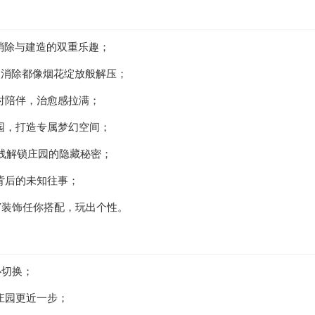
玩消除与建造的双重乐趣；
次消除都像烟花绽放般解压；
时陪伴，治愈感拉满；
园，打造专属梦幻空间；
事线解锁庄园的隐藏秘密；
背后的未知往事；
Y装饰任你搭配，玩出个性。
心切换；
庄园更近一步；