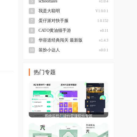
schooltales
5
v1.0.4
我是大聪明
6
V1.0.0.1
蛋仔派对快手服
7
1.0.152
CATO黄油猫手游
8
v0.11
华容道经典闯关 最新版
9
v1.4.3
装扮小达人
10
v0.0.1
热门专题