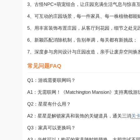
3、古怪NPC+萌宠组合，让庄园充满生活气息与惊喜
4、可互动的庄园场景，每一件家具、每一株植物都能
5、用丰富装饰布置庄园，从客厅到花园，细节之处见
6、新颖匹配消除机制，告别单调，每关都有新挑战；
7、深度参与房间设计与庄园改造，亲手让废弃空间焕
常见问题FAQ
Q1：游戏需要联网吗？
A1：无需联网！《Matchington Mansion》支持离
Q2：星星有什么用？
A2：星星是解锁家具和装饰的关键道具，通关三消
关
Q3：家具可以更换吗？
A3：当然可以！购买的家具随时能替换，大胆尝试不