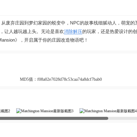
暖的生活剧，从废弃庄园到梦幻家园的蜕变中，NPC的故事线细腻动人，萌宠
，让人越玩越上头。无论是喜欢
消除
解压
的玩家，还是热爱设计的
 Mansion》，开启属于你的庄园改造物语吧！
MD5值：
f08a02e7028d78c53caa74a8dcf7bab0