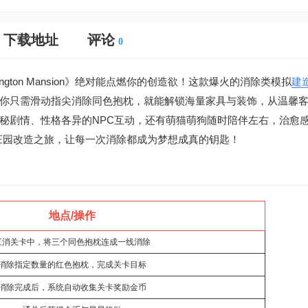
下载地址
评论
0
gton Mansion》绝对能点燃你的创造欲！这款爆火的消除类模拟
建
你只需滑动指尖消除同色抱枕，就能解锁海量家具与装饰，从温馨
秘剧情、性格各异的NPC互动，还有萌猫萌狗随时陪伴左右，治愈
，开启你的庄园改造之旅，让每一次消除都成为梦想成真的钥匙！
地点/操作
三消关卡中，将三个同色抱枕连成一线消除
消除指定数量的红色抱枕，完成关卡目标
消除完成后，系统自动收集关卡奖励金币