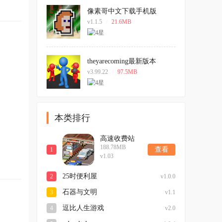
像素哥中文下载手机版
v1.1.5
/
21.6MB
theyarecoming最新版本
v3.99.22
/
97.5MB
本类排行
高速收费站
188.78MB
查看
1
v1.03
25时便利屋
2
v1.0.0
石器与文明
3
v1.1
逗比人生游戏
4
v2.0