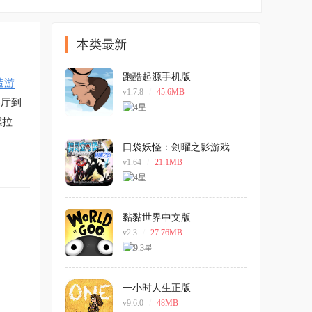
本类最新
跑酷起源手机版
造游
v1.7.8
/
45.6MB
客厅到
感拉
口袋妖怪：刽曜之影游戏
v1.64
/
21.1MB
黏黏世界中文版
v2.3
/
27.76MB
一小时人生正版
v9.6.0
/
48MB