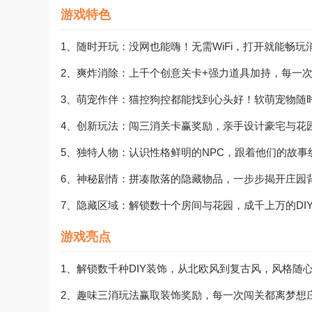
游戏特色
1、随时开玩：没网也能嗨！无需WiFi，打开就能畅
2、爽炸消除：上千个创意关卡+强力道具加持，每一
3、萌宠作伴：猫控狗控都能找到心头好！软萌宠物随
4、创新玩法：闯三消关卡赢奖励，亲手设计豪宅与花
5、独特人物：认识性格鲜明的NPC，跟着他们的故
6、神秘剧情：拼凑散落的隐藏物品，一步步揭开庄园
7、隐藏区域：解锁数十个房间与花园，成千上万的DI
游戏亮点
1、解锁数千种DIY装饰，从北欧风到复古风，风格随
2、趣味三消玩法赢取装饰奖励，每一次闯关都离梦想