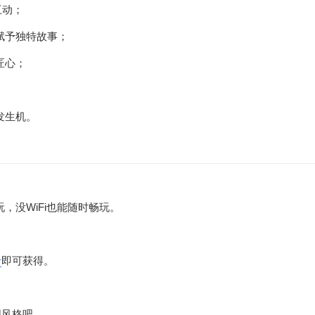
互动；
赋予独特故事；
匠心；
发生机。
线游玩，没WiFi也能随时畅玩。
卡
即可获得。
同风格吧。