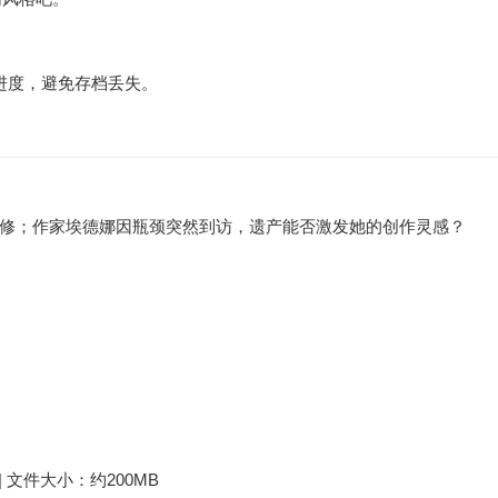
步进度，避免存档丢失。
修；作家埃德娜因瓶颈突然到访，遗产能否激发她的创作灵感？
0+ | 文件大小：约200MB