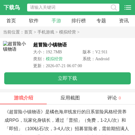
下载鸟
首页
软件
手游
排行榜
专题
资讯
当前位置：
首页
>
手机游戏
>
模拟经营
>
超冒险小镇物语
大小：192.7MB
版本：V2.911
类别：
模拟经营
系统：Android
更新：2026-07-21 06:07:00
立即下载
游戏介绍
应用截图
评论
0
《超冒险小镇物语》是橘色海岸线发行的日系冒险风格经营养
成RPG，玩家化身镇长，通过「普招」（免费，1-2人/次）和
「即招」（100钻石/次，3-4人/次）招募冒险者，需前期招满人