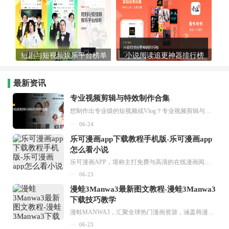
短剧与短视频娱乐平台榜单
小说阅读追更神器排行榜
最新资讯
专业视频剪辑与特效制作合集
想制作出专业级的短视频或Vlog？专业视频剪辑与特效制作大全专题为你提供了从剪辑、抠像到特效包装的全套解决方案。无论是添加炫酷的片头、进行精准的视频抠图，还是制...
06-24
乐可漫画app下载教程手机版-乐可漫画app
怎么看小说
乐可漫画APP，堪称主打免费与高清的在线漫画阅读神器。其官方版提供海量完整版漫画资源，无论是国内漫画，还是日漫、韩漫、台漫、美漫等国外漫画，应有尽有，随时供你阅读。只需轻点一下，便能直接进入阅读界面。不仅如此，乐可漫画最新版本更新速度极快，在这里，你总能抢先看到全网一手漫画章节内容！...
06-23
漫蛙3Manwa3最新图文教程-漫蛙3Manwa3
下载技巧教学
漫蛙MANWA3，汇聚全球热门漫画资源，涵盖韩漫、欧美漫画、国漫等多种类型，题材丰富多样，全方位满足用户阅读喜好。它不仅是阅读平台，更是创作平台，为广大用户打造零门槛创作环境。...
06-23