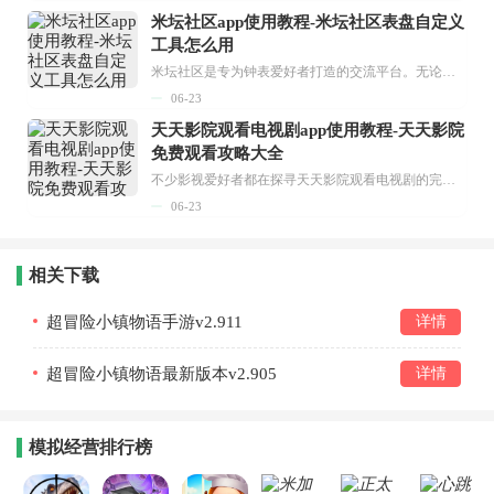
米坛社区app使用教程-米坛社区表盘自定义
工具怎么用
米坛社区是专为钟表爱好者打造的交流平台。无论你是初涉钟表领域的普通爱好者，还是拥有多年收藏经验的资深玩家，都能在此找到属于自己的天地。 无需注册，就能轻松参与其中。通过专业的讨论论坛与丰富的交互功能，你可与世界各地的钟表爱好者畅快交流。若你钟情于钟表，米坛社区无疑是值得一试的理想之选。在这里，你能获取最新的手表资讯，交流见解，提升鉴赏品味，让每一块手表都成为收藏故事中重要的一部分。感兴趣的朋友，不要错过下载机会。...
06-23
天天影院观看电视剧app使用教程-天天影院
免费观看攻略大全
不少影视爱好者都在探寻天天影院观看电视剧的完整方法，结合最新平台使用规则，本篇新手入门攻略全面讲解观看渠道、检索流程、播放设置以及画面模式调整等实用内容。全文适配手机、电脑等主流设备，步骤简洁易懂，无论是初次使用的新手，还是想要优化观影体验的用户，都能参照内容快速上手，熟练掌握平台各项操作技巧，轻松畅享影视内容。...
06-23
相关下载
超冒险小镇物语手游v2.911
详情
超冒险小镇物语最新版本v2.905
详情
模拟经营排行榜