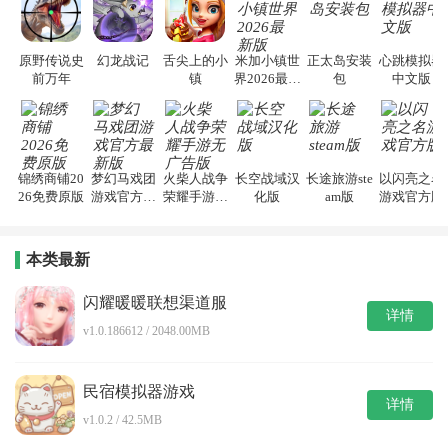
原野传说史
幻龙战记
舌尖上的小
米加小镇世
正太岛安装
心跳模拟器
前万年
镇
界2026最新
包
中文版
版
锦绣商铺20
梦幻马戏团
火柴人战争
长空战域汉
长途旅游ste
以闪亮之名
26免费原版
游戏官方最
荣耀手游无
化版
am版
游戏官方版
新版
广告版
本类最新
闪耀暖暖联想渠道服
详情
v1.0.186612 / 2048.00MB
民宿模拟器游戏
详情
v1.0.2 / 42.5MB