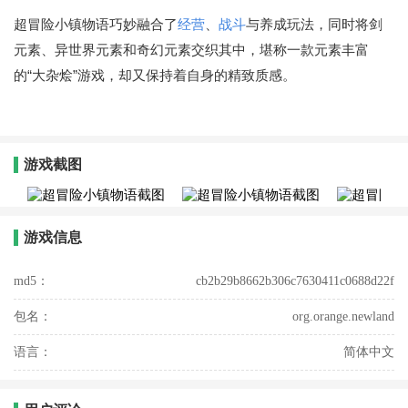
超冒险小镇物语巧妙融合了
经营
、
战斗
与养成玩法，同时将剑
元素、异世界元素和奇幻元素交织其中，堪称一款元素丰富
的“大杂烩”游戏，却又保持着自身的精致质感。
游戏截图
游戏信息
md5：
cb2b29b8662b306c7630411c0688d22f
包名：
org.orange.newland
语言：
简体中文