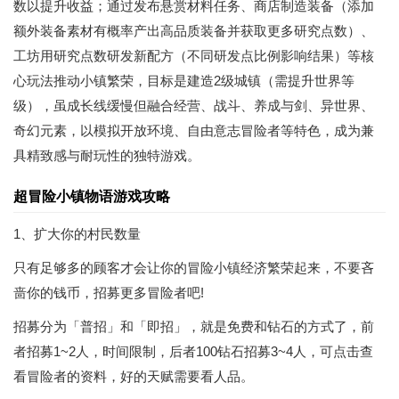
数以提升收益；通过发布悬赏材料任务、商店制造装备（添加
额外装备素材有概率产出高品质装备并获取更多研究点数）、
工坊用研究点数研发新配方（不同研发点比例影响结果）等核
心玩法推动小镇繁荣，目标是建造2级城镇（需提升世界等
级），虽成长线缓慢但融合经营、战斗、养成与剑、异世界、
奇幻元素，以模拟开放环境、自由意志冒险者等特色，成为兼
具精致感与耐玩性的独特游戏。
超冒险小镇物语游戏攻略
1、扩大你的村民数量
只有足够多的顾客才会让你的冒险小镇经济繁荣起来，不要吝
啬你的钱币，招募更多冒险者吧!
招募分为「普招」和「即招」，就是免费和钻石的方式了，前
者招募1~2人，时间限制，后者100钻石招募3~4人，可点击查
看冒险者的资料，好的天赋需要看人品。