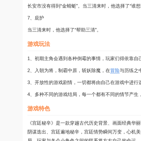
长安市没有得到“金蜻蜓”。当三清来时，他选择了“谁想
7、庇护
当三清来时，他选择了“帮助三清”。
游戏玩法
1、初期主角会遇到各种倒霉的事情，玩家们得依靠自
2、入朝为将，制霸中原，斩妖除魔，在
冒险
与历练之
3、开放性的游戏剧情，一切都将由自己在游戏中进行
4、多种不同的游戏结局，每一个都有不同的情节产生
游戏特色
《宫廷秘辛》是一款穿越古代历史背景、画面经典华丽
阴谋迭出、宫廷遍地秘辛，宫廷情势瞬间万变，心机美
局，玩家与各个小角色之间的联系将左右自己的命运。