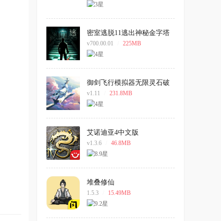
密室逃脱11逃出神秘金字塔
手机版
v700.00.01
/
225MB
御剑飞行模拟器无限灵石破
解版
v1.11
/
231.8MB
艾诺迪亚4中文版
v1.3.6
/
46.8MB
堆叠修仙
1.5.3
/
15.49MB