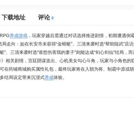
下载地址
评论
0
RPG
养成游戏
，玩家穿越后需通过对话选择推进剧情，初期遭遇倒
局走向：如在长安市未获得“金蜻蜓”、三清来袭时选“帮助陆武”且
蜓”、三清来袭时选“谁想伤害我的妻子”则能达成“剑心剑仙”结局，而
秘辛》相关剧情，宫廷阴谋迭出、心机美女勾心斗角，玩家与小角色的
可在药铺商城购买属性礼包，最终玩家将在入朝为将、制霸中原或
多结局设定带来沉浸式
养成
体验。