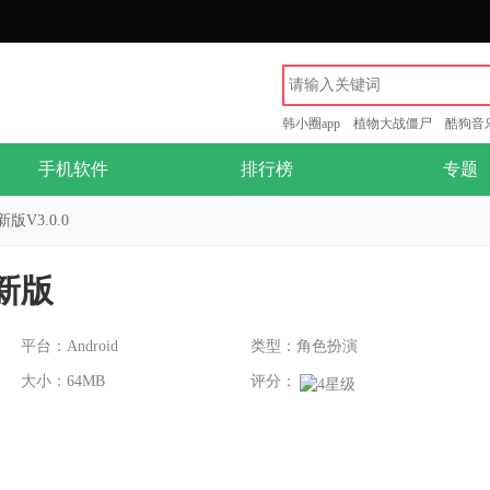
韩小圈app
植物大战僵尸
酷狗音
手机软件
排行榜
专题
V3.0.0
新版
平台：Android
类型：角色扮演
大小：64MB
评分：