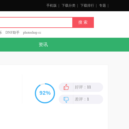
手机版
|
下载分类
|
下载排行
|
专题
|
乐
DNF助手
photoshop cc
资讯
好评：
11
差评：
1