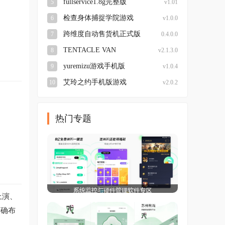
fullservice1.8g完整版
5
v1.01
检查身体捕捉学院游戏
6
v1.0.0
跨维度自动售货机正式版
7
0.4.0.0
TENTACLE VAN
8
v2.1.3.0
yuremizu游戏手机版
9
v1.0.4
艾玲之约手机版游戏
10
v2.0.2
热门专题
上演、
精确布