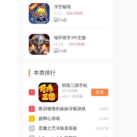
浮空秘境
1.2.2
/
858.88MB
地牢猎手3中文版
v1.5.0
/
470.94MB
本类排行
明珠三国手机
107.83MB
版
查看
1
。
v6.4.1 安卓版
教训傲慢的妹妹冷狐游戏
2
v3.0.0
挠脚心游戏
3
v1.0.0
恶魔之咒冷狐直装版
4
v1.0.110