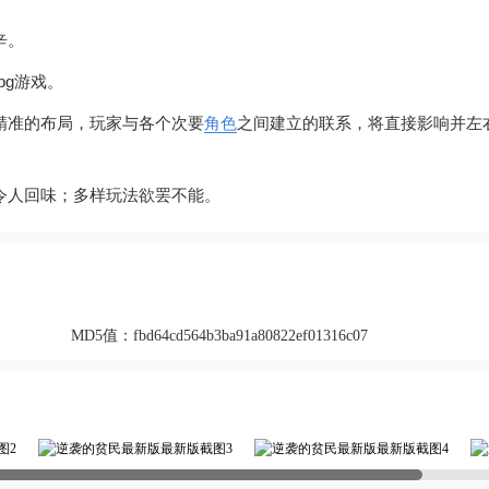
辛。
pg游戏。
精准的布局，玩家与各个次要
角色
之间建立的联系，将直接影响并左
令人回味；多样玩法欲罢不能。
MD5值：
fbd64cd564b3ba91a80822ef01316c07