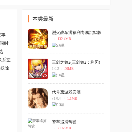
本类最新
烈火战车满福利专属沉默版
霉事
/
132.4MB
访问时
选
联系左
三剑之舞2(三剑舞2：利刃)
中文版
斩妖除
1.0.2
/
50MB
代号鸢游戏安装
v1.0.4
/
1.1MB
警车追捕驾驶
/
71.65MB