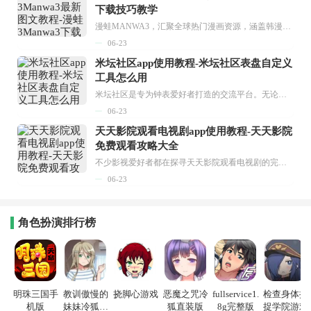
下载技巧教学
漫蛙MANWA3，汇聚全球热门漫画资源，涵盖韩漫、欧美漫画、国漫等多种类型，题材丰富多样，全方位满足用户阅读喜好。它不仅是阅读平台，更是创作平台，为广大用户打造零门槛创作环境。...
06-23
米坛社区app使用教程-米坛社区表盘自定义
工具怎么用
米坛社区是专为钟表爱好者打造的交流平台。无论你是初涉钟表领域的普通爱好者，还是拥有多年收藏经验的资深玩家，都能在此找到属于自己的天地。 无需注册，就能轻松参与其中。通过专业的讨论论坛与丰富的交互功能，你可与世界各地的钟表爱好者畅快交流。若你钟情于钟表，米坛社区无疑是值得一试的理想之选。在这里，你能获取最新的手表资讯，交流见解，提升鉴赏品味，让每一块手表都成为收藏故事中重要的一部分。感兴趣的朋友，不要错过下载机会。...
06-23
天天影院观看电视剧app使用教程-天天影院
免费观看攻略大全
不少影视爱好者都在探寻天天影院观看电视剧的完整方法，结合最新平台使用规则，本篇新手入门攻略全面讲解观看渠道、检索流程、播放设置以及画面模式调整等实用内容。全文适配手机、电脑等主流设备，步骤简洁易懂，无论是初次使用的新手，还是想要优化观影体验的用户，都能参照内容快速上手，熟练掌握平台各项操作技巧，轻松畅享影视内容。...
06-23
角色扮演排行榜
明珠三国手
教训傲慢的
挠脚心游戏
恶魔之咒冷
fullservice1.
检查身体捕
机版
妹妹冷狐游
狐直装版
8g完整版
捉学院游戏