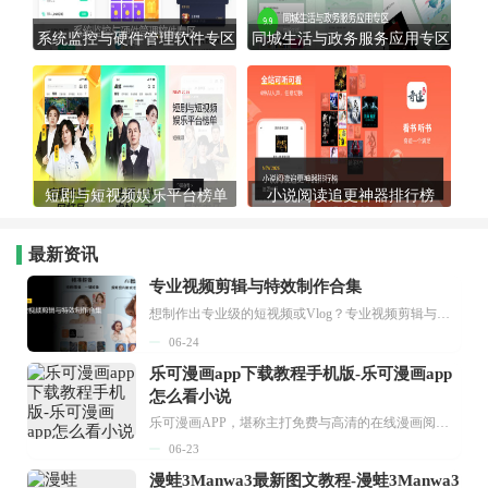
系统监控与硬件管理软件专区
同城生活与政务服务应用专区
短剧与短视频娱乐平台榜单
小说阅读追更神器排行榜
最新资讯
专业视频剪辑与特效制作合集
想制作出专业级的短视频或Vlog？专业视频剪辑与特效制作大全专题为你提供了从剪辑、抠像到特效包装的全套解决方案。无论是添加炫酷的片头、进行精准的视频抠图，还是制...
06-24
乐可漫画app下载教程手机版-乐可漫画app
怎么看小说
乐可漫画APP，堪称主打免费与高清的在线漫画阅读神器。其官方版提供海量完整版漫画资源，无论是国内漫画，还是日漫、韩漫、台漫、美漫等国外漫画，应有尽有，随时供你阅读。只需轻点一下，便能直接进入阅读界面。不仅如此，乐可漫画最新版本更新速度极快，在这里，你总能抢先看到全网一手漫画章节内容！...
06-23
漫蛙3Manwa3最新图文教程-漫蛙3Manwa3