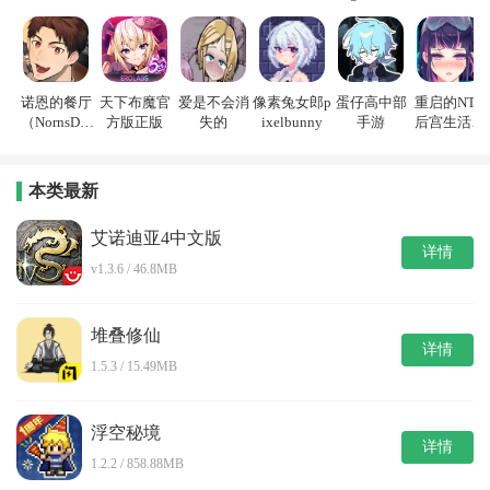
戏
诺恩的餐厅
天下布魔官
爱是不会消
像素兔女郎p
蛋仔高中部
重启的NTR
（NornsDin
方版正版
失的
ixelbunny
手游
后宫生活游
e）
戏
本类最新
艾诺迪亚4中文版
详情
v1.3.6 / 46.8MB
堆叠修仙
详情
1.5.3 / 15.49MB
浮空秘境
详情
1.2.2 / 858.88MB