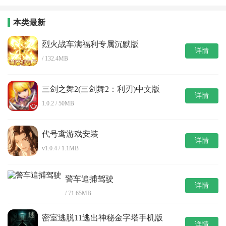
本类最新
烈火战车满福利专属沉默版
详情
/ 132.4MB
三剑之舞2(三剑舞2：利刃)中文版
详情
1.0.2 / 50MB
代号鸢游戏安装
详情
v1.0.4 / 1.1MB
警车追捕驾驶
详情
/ 71.65MB
密室逃脱11逃出神秘金字塔手机版
详情