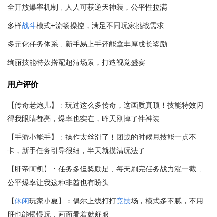
全开放爆率机制，人人可获逆天神装，公平性拉满
多样
战斗
模式+流畅操控，满足不同玩家挑战需求
多元化任务体系，新手易上手还能拿丰厚成长奖励
绚丽技能特效搭配超清场景，打造视觉盛宴
用户评价
【传奇老炮儿】：玩过这么多传奇，这画质真顶！技能特效闪
得我眼睛都亮，爆率也实在，昨天刚掉了件神装
【手游小能手】：操作太丝滑了！团战的时候甩技能一点不
卡，新手任务引导很细，半天就摸清玩法了
【肝帝阿凯】：任务多但奖励足，每天刷完任务战力涨一截，
公平爆率让我这种非酋也有盼头
【
休闲
玩家小夏】：偶尔上线打打
竞技
场，模式多不腻，不用
肝也能慢慢玩，画面看着就舒服