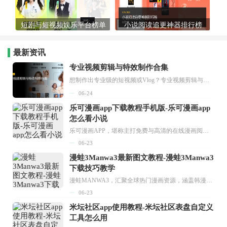
短剧与短视频娱乐平台榜单
小说阅读追更神器排行榜
最新资讯
专业视频剪辑与特效制作合集
想制作出专业级的短视频或Vlog？专业视频剪辑与特效制作大全专题为你提供了从剪辑、抠像到特效包装的全套解决方案。无论是添加炫酷的片头、进行精准的视频抠图，还是制...
06-24
乐可漫画app下载教程手机版-乐可漫画app
怎么看小说
乐可漫画APP，堪称主打免费与高清的在线漫画阅读神器。其官方版提供海量完整版漫画资源，无论是国内漫画，还是日漫、韩漫、台漫、美漫等国外漫画，应有尽有，随时供你阅读。只需轻点一下，便能直接进入阅读界面。不仅如此，乐可漫画最新版本更新速度极快，在这里，你总能抢先看到全网一手漫画章节内容！...
06-23
漫蛙3Manwa3最新图文教程-漫蛙3Manwa3
下载技巧教学
漫蛙MANWA3，汇聚全球热门漫画资源，涵盖韩漫、欧美漫画、国漫等多种类型，题材丰富多样，全方位满足用户阅读喜好。它不仅是阅读平台，更是创作平台，为广大用户打造零门槛创作环境。...
06-23
米坛社区app使用教程-米坛社区表盘自定义
工具怎么用