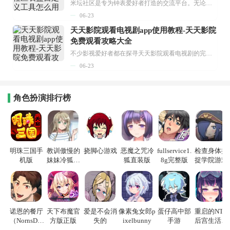
米坛社区是专为钟表爱好者打造的交流平台。无论你是初涉钟表领域的普通爱好者，还是拥有多年收藏经验的资深玩家，都能在此找到属于自己的天地。 无需注册，就能轻松参与其中。通过专业的讨论论坛与丰富的交互功能，你可与世界各地的钟表爱好者畅快交流。若你钟情于钟表，米坛社区无疑是值得一试的理想之选。在这里，你能获取最新的手表资讯，交流见解，提升鉴赏品味，让每一块手表都成为收藏故事中重要的一部分。感兴趣的朋友，不要错过下载机会。...
06-23
天天影院观看电视剧app使用教程-天天影院
免费观看攻略大全
不少影视爱好者都在探寻天天影院观看电视剧的完整方法，结合最新平台使用规则，本篇新手入门攻略全面讲解观看渠道、检索流程、播放设置以及画面模式调整等实用内容。全文适配手机、电脑等主流设备，步骤简洁易懂，无论是初次使用的新手，还是想要优化观影体验的用户，都能参照内容快速上手，熟练掌握平台各项操作技巧，轻松畅享影视内容。...
06-23
角色扮演排行榜
明珠三国手
教训傲慢的
挠脚心游戏
恶魔之咒冷
fullservice1.
检查身体捕
机版
妹妹冷狐游
狐直装版
8g完整版
捉学院游戏
戏
诺恩的餐厅
天下布魔官
爱是不会消
像素兔女郎p
蛋仔高中部
重启的NTR
（NornsDin
方版正版
失的
ixelbunny
手游
后宫生活游
e）
戏