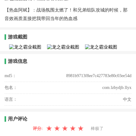
【热血阿斌】：战场氛围太燃了！和兄弟组队攻城的时候，那
音效画质直接把我带回当年的热血感
游戏截图
游戏信息
md5：
8981b9713f8ee7c427783e80c03ee54d
包名：
com.lzbydjb.llyx
语言：
中文
用户评论
★
★
★
★
★
评分:
棒极了