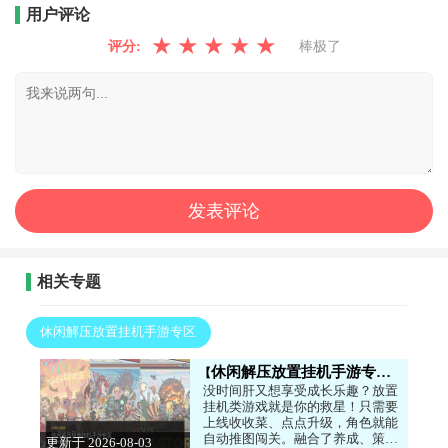
用户评论
★
★
★
★
★
评分:
棒极了
相关专题
休闲解压放置挂机手游专区
休闲解压放置挂机手游专区
没时间肝又想享受成长乐趣？放置
挂机类游戏就是你的救星！只需要
上线收收菜、点点升级，角色就能
自动推图闯关。融合了养成、策
更新于 2026-08-03