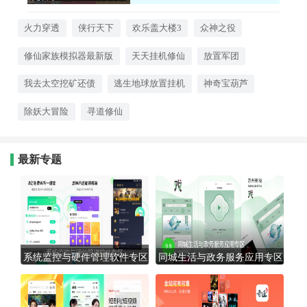
略、RPG等多种元素，轻松佛系也
13:51:00
能体验到变强的快感。离线也有收
益，每天花几分钟就能玩得明明白
火力穿透
侠行天下
欢乐盖大楼3
众神之役
白。想放松的时候就打开它们，解
压又上头！心动的话就来下载试试
修仙家族模拟器最新版
天天挂机修仙
放置军团
看吧！
我去太空挖矿还债
逃生地球放置挂机
神奇宝葫芦
除妖大冒险
寻道修仙
最新专题
系统监控与硬件管理软件专区
同城生活与政务服务应用专区