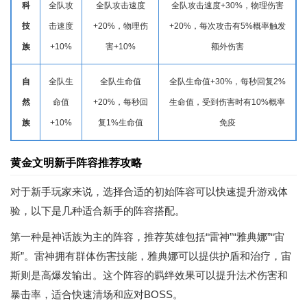
科
全队攻
全队攻击速度
全队攻击速度+30%，物理伤害
技
击速度
+20%，物理伤
+20%，每次攻击有5%概率触发
族
+10%
害+10%
额外伤害
自
全队生
全队生命值
全队生命值+30%，每秒回复2%
然
命值
+20%，每秒回
生命值，受到伤害时有10%概率
族
+10%
复1%生命值
免疫
黄金文明新手阵容推荐攻略
对于新手玩家来说，选择合适的初始阵容可以快速提升游戏体
验，以下是几种适合新手的阵容搭配。
第一种是神话族为主的阵容，推荐英雄包括“雷神”“雅典娜”“宙
斯”。雷神拥有群体伤害技能，雅典娜可以提供护盾和治疗，宙
斯则是高爆发输出。这个阵容的羁绊效果可以提升法术伤害和
暴击率，适合快速清场和应对BOSS。