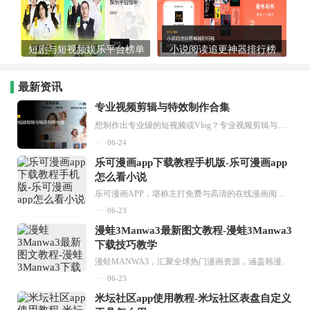
短剧与短视频娱乐平台榜单
小说阅读追更神器排行榜
最新资讯
专业视频剪辑与特效制作合集
想制作出专业级的短视频或Vlog？专业视频剪辑与特效制作大全专题为你提供了从剪辑、抠像到特效包装的全套解决方案。无论是添加炫酷的片头、进行精准的视频抠图，还是制...
06-24
乐可漫画app下载教程手机版-乐可漫画app
怎么看小说
乐可漫画APP，堪称主打免费与高清的在线漫画阅读神器。其官方版提供海量完整版漫画资源，无论是国内漫画，还是日漫、韩漫、台漫、美漫等国外漫画，应有尽有，随时供你阅读。只需轻点一下，便能直接进入阅读界面。不仅如此，乐可漫画最新版本更新速度极快，在这里，你总能抢先看到全网一手漫画章节内容！...
06-23
漫蛙3Manwa3最新图文教程-漫蛙3Manwa3
下载技巧教学
漫蛙MANWA3，汇聚全球热门漫画资源，涵盖韩漫、欧美漫画、国漫等多种类型，题材丰富多样，全方位满足用户阅读喜好。它不仅是阅读平台，更是创作平台，为广大用户打造零门槛创作环境。...
06-23
米坛社区app使用教程-米坛社区表盘自定义