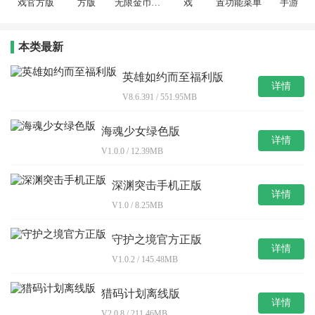
戏官方版
方版
无限金币无
戏
置功能菜单
手游
限钻石
本类最新
英雄如约而至福利版
详情
V8.6.391 / 551.95MB
海魂少女绿色版
详情
V1.0.0 / 12.39MB
深渊突击手机正版
详情
V1.0 / 8.25MB
守护之境官方正版
详情
V1.0.2 / 145.48MB
猎码计划离线版
详情
V2.0.8 / 211.46MB