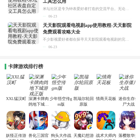
工具怎么用
米坛社区是专为钟表爱好者打造的交流平台。无论你是初涉钟表领域的普通爱好者，还是拥有多年收藏经验的资深玩家，都能在此找到属于自己的天地。 无需注册，就能轻松参与其中。通过专业的讨论论坛与丰富的交互功能，你可与世界各地的钟表爱好者畅快交流。若你钟情于钟表，米坛社区无疑是值得一试的理想之选。在这里，你能获取最新的手表资讯，交流见解，提升鉴赏品味，让每一块手表都成为收藏故事中重要的一部分。感兴趣的朋友，不要错过下载机会。...
06-23
天天影院观看电视剧app使用教程-天天影院
免费观看攻略大全
不少影视爱好者都在探寻天天影院观看电视剧的完整方法，结合最新平台使用规则，本篇新手入门攻略全面讲解观看渠道、检索流程、播放设置以及画面模式调整等实用内容。全文适配手机、电脑等主流设备，步骤简洁易懂，无论是初次使用的新手，还是想要优化观影体验的用户，都能参照内容快速上手，熟练掌握平台各项操作技巧，轻松畅享影视内容。...
06-23
卡牌游戏排行榜
XXL猛汉町
深渊卡牌肉
少年悟空传g
凯瑞尔轮回
情商天花板
迷你生存僵
鸽地下城游
m版
原版
尸大战
戏正版
妖怪正传游
兽化三国官
狗头大作战
天魔幻想游
战术大师内
落樱散华抄