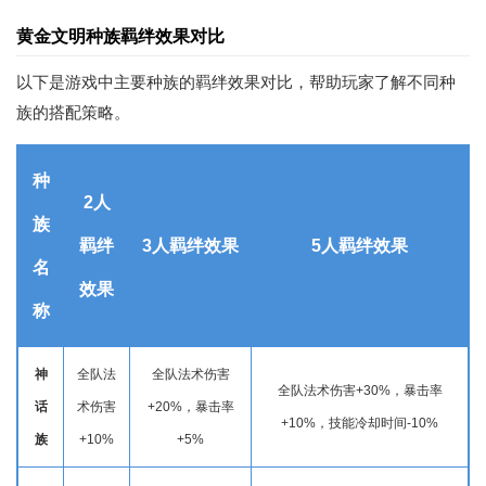
黄金文明种族羁绊效果对比
以下是游戏中主要种族的羁绊效果对比，帮助玩家了解不同种
族的搭配策略。
种
2人
族
羁绊
3人羁绊效果
5人羁绊效果
名
效果
称
神
全队法
全队法术伤害
全队法术伤害+30%，暴击率
话
术伤害
+20%，暴击率
+10%，技能冷却时间-10%
族
+10%
+5%