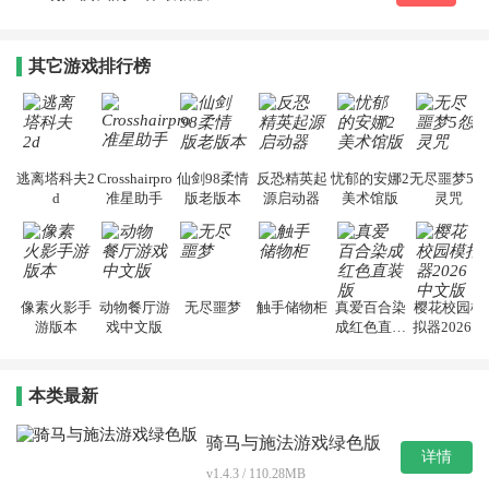
其它游戏排行榜
逃离塔科夫2
Crosshairpro
仙剑98柔情
反恐精英起
忧郁的安娜2
无尽噩梦5怨
d
准星助手
版老版本
源启动器
美术馆版
灵咒
像素火影手
动物餐厅游
无尽噩梦
触手储物柜
真爱百合染
樱花校园模
游版本
戏中文版
成红色直装
拟器2026中
版
文版
本类最新
骑马与施法游戏绿色版
详情
v1.4.3 / 110.28MB