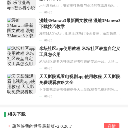
乐可漫画APP，堪称主打免费与高清的在线漫画阅读神器。其官方版提供海量完整版漫画资源，无论是国内漫画，还是日漫、韩漫、台漫、美漫等国外漫画，应有尽有，随时供你阅读。只需轻点一下，便能直接进入阅读界面。不仅如此，乐可漫画最新版本更新速度极快，在这里，你总能抢先看到全网一手漫画章节内容！...
06-23
漫蛙3Manwa3最新图文教程-漫蛙3Manwa3
下载技巧教学
漫蛙MANWA3，汇聚全球热门漫画资源，涵盖韩漫、欧美漫画、国漫等多种类型，题材丰富多样，全方位满足用户阅读喜好。它不仅是阅读平台，更是创作平台，为广大用户打造零门槛创作环境。...
06-23
米坛社区app使用教程-米坛社区表盘自定义
工具怎么用
米坛社区是专为钟表爱好者打造的交流平台。无论你是初涉钟表领域的普通爱好者，还是拥有多年收藏经验的资深玩家，都能在此找到属于自己的天地。 无需注册，就能轻松参与其中。通过专业的讨论论坛与丰富的交互功能，你可与世界各地的钟表爱好者畅快交流。若你钟情于钟表，米坛社区无疑是值得一试的理想之选。在这里，你能获取最新的手表资讯，交流见解，提升鉴赏品味，让每一块手表都成为收藏故事中重要的一部分。感兴趣的朋友，不要错过下载机会。...
06-23
天天影院观看电视剧app使用教程-天天影院
免费观看攻略大全
不少影视爱好者都在探寻天天影院观看电视剧的完整方法，结合最新平台使用规则，本篇新手入门攻略全面讲解观看渠道、检索流程、播放设置以及画面模式调整等实用内容。全文适配手机、电脑等主流设备，步骤简洁易懂，无论是初次使用的新手，还是想要优化观影体验的用户，都能参照内容快速上手，熟练掌握平台各项操作技巧，轻松畅享影视内容。...
06-23
相关下载
葫芦侠我的世界最新版v2.0.20.7
详情