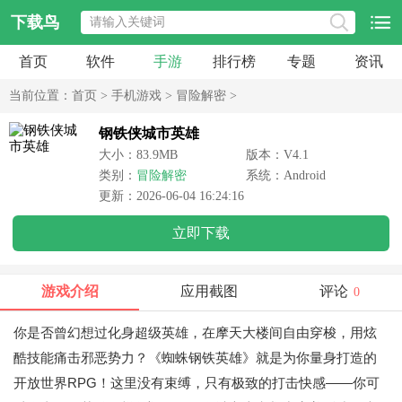
下载鸟
首页
软件
手游
排行榜
专题
资讯
当前位置：
首页
>
手机游戏
>
冒险解密
>
钢铁侠城市英雄
大小：83.9MB
版本：V4.1
类别：
冒险解密
系统：Android
更新：2026-06-04 16:24:16
立即下载
游戏介绍
应用截图
评论
0
你是否曾幻想过化身超级英雄，在摩天大楼间自由穿梭，用炫
酷技能痛击邪恶势力？《蜘蛛钢铁英雄》就是为你量身打造的
开放世界RPG！这里没有束缚，只有极致的打击快感——你可