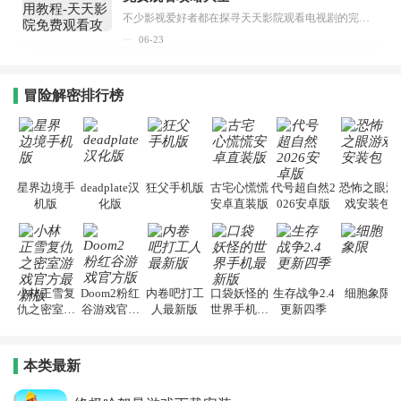
不少影视爱好者都在探寻天天影院观看电视剧的完整方法，结合最新平台使用规则，本篇新手入门攻略全面讲解观看渠道、检索流程、播放设置以及画面模式调整等实用内容。全文适配手机、电脑等主流设备，步骤简洁易懂，无论是初次使用的新手，还是想要优化观影体验的用户，都能参照内容快速上手，熟练掌握平台各项操作技巧，轻松畅享影视内容。...
06-23
冒险解密排行榜
星界边境手
deadplate汉
狂父手机版
古宅心慌慌
代号超自然2
恐怖之眼游
机版
化版
安卓直装版
026安卓版
戏安装包
小林正雪复
Doom2粉红
内卷吧打工
口袋妖怪的
生存战争2.4
细胞象限
仇之密室游
谷游戏官方
人最新版
世界手机最
更新四季
戏官方最新
版
新版
版
本类最新