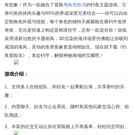
有想象！作为一款融合了冒险与
角色扮演
的钓鱼主题游戏，它
将钓鱼的休闲乐趣与RPG的养成深度完美结合——你可以自由
定制角色外观与技能，每个角色的独特天赋都能在垂钓中发挥
奇效，无论是快速上钩还是精准控竿，总有一款适合你！游戏
采用清新治愈的卡通画风，3D渲染的海洋场景仿佛能让你嗅到
咸湿的海风，灵动的鱼类形象更是栩栩如生。现在就下载《钓
鱼冒险岛》，拿起钓竿，解锁神秘海域的宝藏吧！
游戏介绍：
1、支持多人在线组队，和好友一起乘船出海，共享垂钓的乐
趣；
2、内置聊天、好友与公会系统，随时和其他玩家交流心得、组
队挑战；
3、丰富的社交互动让你在冒险路上不再孤单，轻松结交同好。