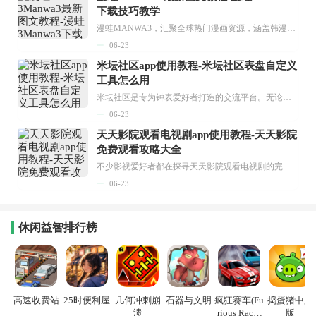
下载技巧教学
漫蛙MANWA3，汇聚全球热门漫画资源，涵盖韩漫、欧美漫画、国漫等多种类型，题材丰富多样，全方位满足用户阅读喜好。它不仅是阅读平台，更是创作平台，为广大用户打造零门槛创作环境。...
06-23
米坛社区app使用教程-米坛社区表盘自定义
工具怎么用
米坛社区是专为钟表爱好者打造的交流平台。无论你是初涉钟表领域的普通爱好者，还是拥有多年收藏经验的资深玩家，都能在此找到属于自己的天地。 无需注册，就能轻松参与其中。通过专业的讨论论坛与丰富的交互功能，你可与世界各地的钟表爱好者畅快交流。若你钟情于钟表，米坛社区无疑是值得一试的理想之选。在这里，你能获取最新的手表资讯，交流见解，提升鉴赏品味，让每一块手表都成为收藏故事中重要的一部分。感兴趣的朋友，不要错过下载机会。...
06-23
天天影院观看电视剧app使用教程-天天影院
免费观看攻略大全
不少影视爱好者都在探寻天天影院观看电视剧的完整方法，结合最新平台使用规则，本篇新手入门攻略全面讲解观看渠道、检索流程、播放设置以及画面模式调整等实用内容。全文适配手机、电脑等主流设备，步骤简洁易懂，无论是初次使用的新手，还是想要优化观影体验的用户，都能参照内容快速上手，熟练掌握平台各项操作技巧，轻松畅享影视内容。...
06-23
休闲益智排行榜
高速收费站
25时便利屋
几何冲刺崩
石器与文明
疯狂赛车(Fu
捣蛋猪中文
溃
rious Racin
版