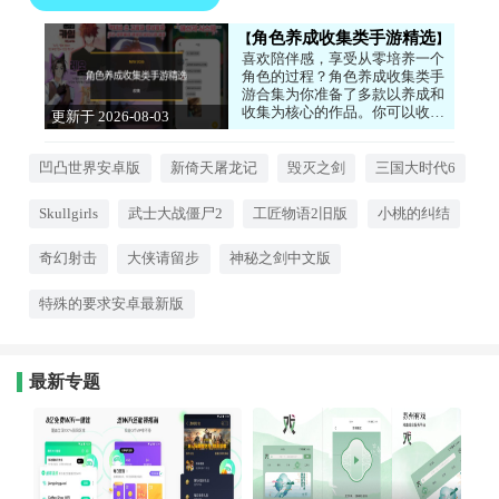
角色养成收集类手游精选
喜欢陪伴感，享受从零培养一个
角色的过程？角色养成收集类手
游合集为你准备了多款以养成和
收集为核心的作品。你可以收养
更新于 2026-08-03
可爱的猫咪，与兽耳少年少女建
12:39:47
立羁绊，或是收集各种女神角色
组建队伍。游戏的重点在于日常
凹凸世界安卓版
新倚天屠龙记
毁灭之剑
三国大时代6
互动和长期培养，看着角色逐渐
变强或解锁新形态，那种成就感
Skullgirls
武士大战僵尸2
工匠物语2旧版
小桃的纠结
无可替代。画风精美，剧情温
馨，适合喜欢慢节奏、注重情感
体验的玩家。
奇幻射击
大侠请留步
神秘之剑中文版
特殊的要求安卓最新版
最新专题