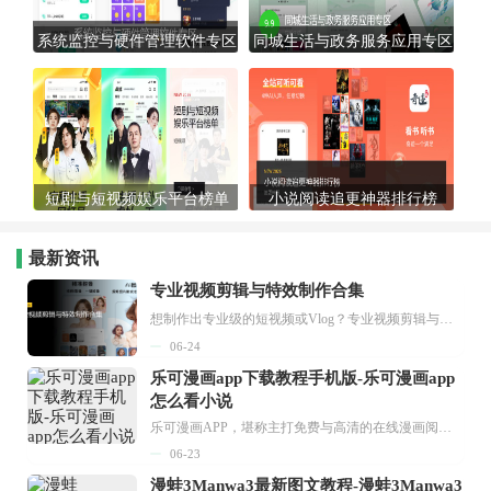
系统监控与硬件管理软件专区
同城生活与政务服务应用专区
短剧与短视频娱乐平台榜单
小说阅读追更神器排行榜
最新资讯
专业视频剪辑与特效制作合集
想制作出专业级的短视频或Vlog？专业视频剪辑与特效制作大全专题为你提供了从剪辑、抠像到特效包装的全套解决方案。无论是添加炫酷的片头、进行精准的视频抠图，还是制...
06-24
乐可漫画app下载教程手机版-乐可漫画app
怎么看小说
乐可漫画APP，堪称主打免费与高清的在线漫画阅读神器。其官方版提供海量完整版漫画资源，无论是国内漫画，还是日漫、韩漫、台漫、美漫等国外漫画，应有尽有，随时供你阅读。只需轻点一下，便能直接进入阅读界面。不仅如此，乐可漫画最新版本更新速度极快，在这里，你总能抢先看到全网一手漫画章节内容！...
06-23
漫蛙3Manwa3最新图文教程-漫蛙3Manwa3