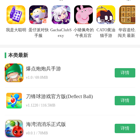
g)
我是大聪明
蛋仔派对快
GachaClubS
小猪佩奇的
CATO黄油
华容道经典
手服
exy
午夜后宫
猫手游
闯关 最新版
本类最新
爆点炮炮兵手游
详情
v1.0 / 69.0MB
刀锋球游戏官方版(Deflect Ball)
详情
v1.1220 / 116.5MB
海湾消消乐正式版
详情
v0.0.1 / 70MB