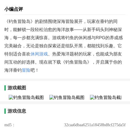
小编点评
《钓鱼冒险岛》的剧情围绕深海冒险展开，玩家在垂钓的同
时，能解锁一段轻松治愈的海洋故事——从新手码头到神秘深
海，每一步都充满惊喜。游戏将钓鱼的休闲感与RPG的养成感
完美融合，无论是独自探索还是组队开黑，都能找到乐趣。它
特别适合喜欢
休闲游戏
、热爱海洋题材的玩家，也能成为朋友
间互动的好选择。现在就下载《钓鱼冒险岛》，开启属于你的
海洋垂钓
冒险
吧！
游戏截图
游戏信息
md5：
32caa6dbaa6251a18458bd8cf275da5f