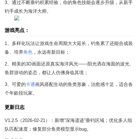
3、通过不断垂钓积累经验，你的角色技能会逐步升级，从新手
钓手成长为海洋大师。
游戏亮点：
1、多样化玩法让游戏生命周期大大延长，钓鱼累了还能合成装
备、培养
角色
，永远有新目标；
2、精美的3D画面还原真实海洋风光——阳光洒在海面的波光、
鱼群游动的姿态，都让人仿佛身临其境；
3、可爱的
卡通
画风搭配生动的鱼类形象，治愈感十足，适合各
个年龄段玩家。
更新日志
V1.2.5（2026-02-21）：新增"深海遗迹"垂钓区域；优化多人组
队匹配速度；修复部分鱼类模型显示bug。