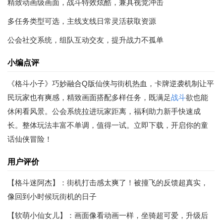
精致动画级画面，战斗特效炫酷，兼具视觉冲击
多任务类型可选，主线支线日常灵活获取资源
公会社交系统，组队互动交友，提升战力不孤单
小编点评
《格斗小子》巧妙融合Q版仙侠与街机热血，卡牌逆袭机制让平
民玩家也有爽感，精致画面搭配多样任务，既满足
战斗
欲也能
休闲看风景。公会系统拉进玩家距离，福利助力新手快速成
长。整体玩法丰富不单调，值得一试。立即下载，开启你的童
话仙侠冒险！
用户评价
【格斗迷阿杰】：街机打击感太爽了！被撞飞的反馈超真实，
像回到小时候玩街机的日子
【软萌小仙女儿】：画面像看动画一样，坐骑超可爱，升级后