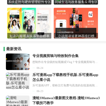
系统监控与硬件管理软件专区
同城生活与政务服务应用专区
短剧与短视频娱乐平台榜单
小说阅读追更神器排行榜
最新资讯
专业视频剪辑与特效制作合集
想制作出专业级的短视频或Vlog？专业视频剪辑与特效制作大全专题为你提供了从剪辑、抠像到特效包装的全套解决方案。无论是添加炫酷的片头、进行精准的视频抠图，还是制...
06-24
乐可漫画app下载教程手机版-乐可漫画app
怎么看小说
乐可漫画APP，堪称主打免费与高清的在线漫画阅读神器。其官方版提供海量完整版漫画资源，无论是国内漫画，还是日漫、韩漫、台漫、美漫等国外漫画，应有尽有，随时供你阅读。只需轻点一下，便能直接进入阅读界面。不仅如此，乐可漫画最新版本更新速度极快，在这里，你总能抢先看到全网一手漫画章节内容！...
06-23
漫蛙3Manwa3最新图文教程-漫蛙3Manwa3
下载技巧教学