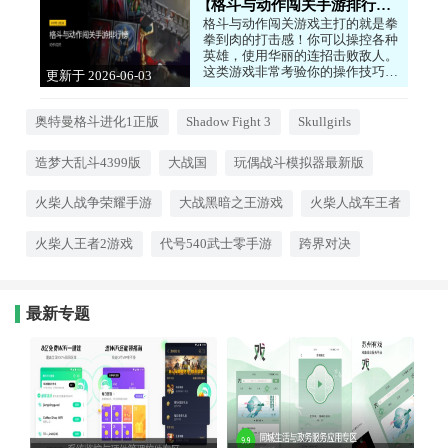
格斗与动作闯关手游排行榜
格斗与动作闯关游戏主打的就是拳
拳到肉的打击感！你可以操控各种
英雄，使用华丽的连招击败敌人。
这类游戏非常考验你的操作技巧和
更新于 2026-06-03
反应速度，每一次完美的格挡和反
18:19:16
击都能带来巨大的满足感。无论是
经典的街机风格，还是现代的3D动
奥特曼格斗进化1正版
Shadow Fight 3
Skullgirls
作大作，都能让你体验到热血沸腾
的战斗。如果你喜欢硬核的战斗，
造梦大乱斗4399版
大战国
玩偶战斗模拟器最新版
享受在指尖上跳舞的感觉，那这些
动作游戏绝对不容错过！
火柴人战争荣耀手游
大战黑暗之王游戏
火柴人战车王者
火柴人王者2游戏
代号540武士零手游
跨界对决
最新专题