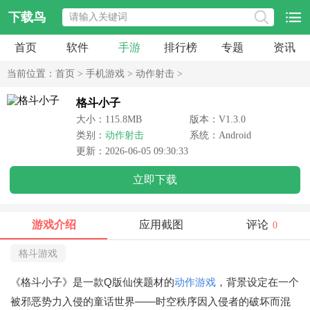
下载鸟
首页
软件
手游
排行榜
专题
资讯
当前位置：
首页
>
手机游戏
>
动作射击
>
格斗小子
大小：115.8MB
版本：V1.3.0
类别：
动作射击
系统：Android
更新：2026-06-05 09:30:33
立即下载
游戏介绍
应用截图
评论
0
格斗游戏
《格斗小子》是一款Q版仙侠题材的
动作游戏
，背景设定在一个
被邪恶势力入侵的童话世界——时空秩序因入侵者的破坏而混