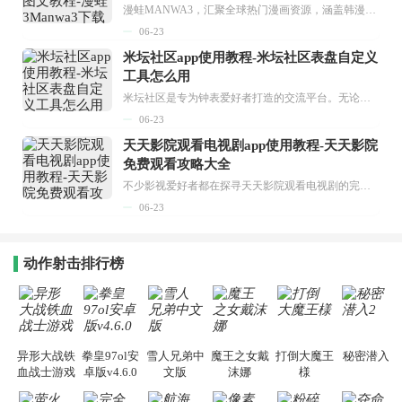
漫蛙MANWA3，汇聚全球热门漫画资源，涵盖韩漫、欧美漫画、国漫等多种类型，题材丰富多样，全方位满足用户阅读喜好。它不仅是阅读平台，更是创作平台，为广大用户打造零门槛创作环境。...
06-23
米坛社区app使用教程-米坛社区表盘自定义
工具怎么用
米坛社区是专为钟表爱好者打造的交流平台。无论你是初涉钟表领域的普通爱好者，还是拥有多年收藏经验的资深玩家，都能在此找到属于自己的天地。 无需注册，就能轻松参与其中。通过专业的讨论论坛与丰富的交互功能，你可与世界各地的钟表爱好者畅快交流。若你钟情于钟表，米坛社区无疑是值得一试的理想之选。在这里，你能获取最新的手表资讯，交流见解，提升鉴赏品味，让每一块手表都成为收藏故事中重要的一部分。感兴趣的朋友，不要错过下载机会。...
06-23
天天影院观看电视剧app使用教程-天天影院
免费观看攻略大全
不少影视爱好者都在探寻天天影院观看电视剧的完整方法，结合最新平台使用规则，本篇新手入门攻略全面讲解观看渠道、检索流程、播放设置以及画面模式调整等实用内容。全文适配手机、电脑等主流设备，步骤简洁易懂，无论是初次使用的新手，还是想要优化观影体验的用户，都能参照内容快速上手，熟练掌握平台各项操作技巧，轻松畅享影视内容。...
06-23
动作射击排行榜
异形大战铁
拳皇97ol安
雪人兄弟中
魔王之女戴
打倒大魔王
秘密潜入2
血战士游戏
卓版v4.6.0
文版
沫娜
様