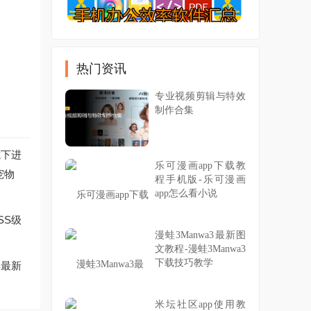
热门资讯
专业视频剪辑与特效
制作合集
式下进
乐可漫画app下载教
宠物
程手机版-乐可漫画
app怎么看小说
SS级
漫蛙3Manwa3最新图
文教程-漫蛙3Manwa3
下载技巧教学
解最新
米坛社区app使用教