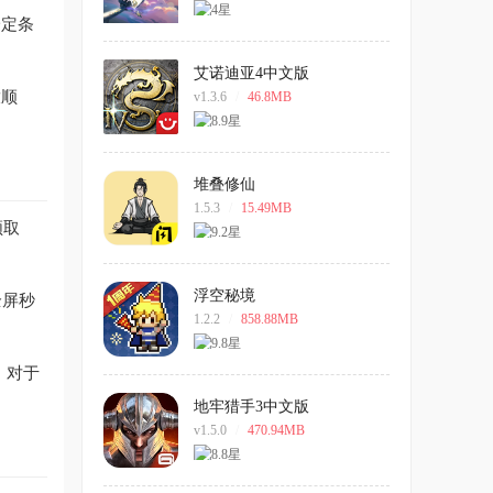
一定条
艾诺迪亚4中文版
放顺
v1.3.6
/
46.8MB
堆叠修仙
1.5.3
/
15.49MB
领取
浮空秘境
全屏秒
1.2.2
/
858.88MB
。对于
地牢猎手3中文版
v1.5.0
/
470.94MB