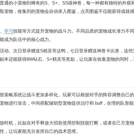
普通的小宠物到稀有的S、S+、SS级神兽，每一种都有独特的外观
取宠物，收集到的宠物会自动录入图鉴，点亮图鉴不仅能获得成就
、
学习
技能等方式提升宠物的战斗力。不同品质的宠物成长潜力不同
能成为队伍中的核心战力。
活动。次日登录赠送S精灵哥达鸭，七日登录赠送神兽卡比兽，这些
副本还能获得8W钻石、S+精灵等奖励，让玩家在收集宠物的同时，
形策略系统让战斗更加多样化。玩家可以根据对手的阵容调整自己
物进行攻击，中间搭配辅助型宠物提供治疗和 buff，合理的队形
放时机，比如在对手释放大招前使用控制技能打断，或者在己方宠
性，让玩家能充分发挥自己的战术思维。