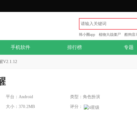
韩小圈app
植物大战僵尸
酷狗音
手机软件
排行榜
专题
2.1.12
醒
平台：Android
类型：角色扮演
大小：370.2MB
评分：