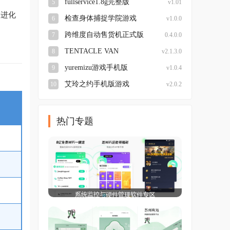
fullservice1.8g完整版
5
v1.01
超进化
检查身体捕捉学院游戏
6
v1.0.0
跨维度自动售货机正式版
7
0.4.0.0
TENTACLE VAN
8
v2.1.3.0
yuremizu游戏手机版
9
v1.0.4
艾玲之约手机版游戏
10
v2.0.2
热门专题