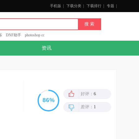
手机版
|
下载分类
|
下载排行
|
专题
|
乐
DNF助手
photoshop cc
资讯
好评：
6
差评：
1