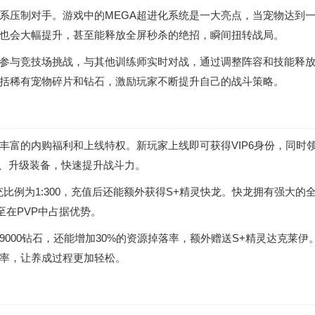
系压制对手。游戏中的MEGA超进化系统是一大亮点，当宠物达到
也会大幅提升，甚至能释放全屏秒杀的绝招，瞬间扭转战局。
可以参与竞技场挑战，与其他训练师实时对战，通过调整阵容和技能释
括稀有宠物碎片和钻石，激励玩家不断提升自己的战斗策略。
丰富的内购福利和上线特权。新玩家上线即可获得VIP6身份，同时
宠物、升级装备，快速提升战斗力。
充比例为1:300，充值后还能额外获得S+精灵快龙。快龙拥有强大的
至在PVP中占据优势。
000钻石，还能增加30%的资源掉落率，额外赠送S+精灵达克莱伊
率，让养成过程更加轻松。