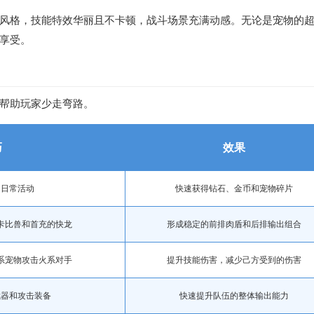
风格，技能特效华丽且不卡顿，战斗场景充满动感。无论是宠物的
享受。
帮助玩家少走弯路。
巧
效果
和日常活动
快速获得钻石、金币和宠物碎片
卡比兽和首充的快龙
形成稳定的前排肉盾和后排输出组合
系宠物攻击火系对手
提升技能伤害，减少己方受到的伤害
武器和攻击装备
快速提升队伍的整体输出能力