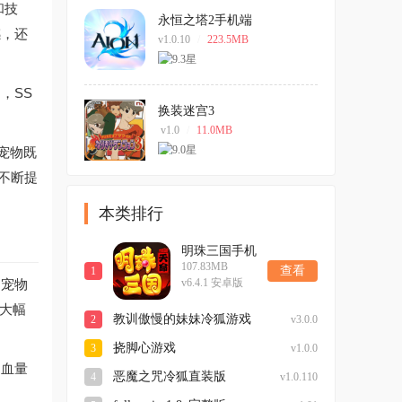
和技
永恒之塔2手机端
感，还
v1.0.10
/
223.5MB
，SS
换装迷宫3
v1.0
/
11.0MB
宠物既
不断提
本类排行
明珠三国手机
107.83MB
版
查看
1
的宠物
v6.4.1 安卓版
能大幅
教训傲慢的妹妹冷狐游戏
2
v3.0.0
挠脚心游戏
3
v1.0.0
物血量
恶魔之咒冷狐直装版
4
v1.0.110