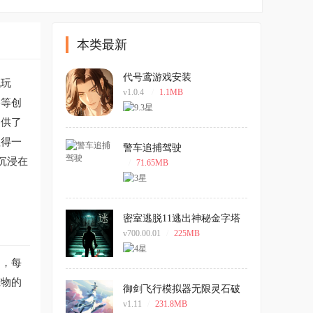
本类最新
代号鸢游戏安装
战玩
v1.0.4
/
1.1MB
略等创
提供了
值得一
警车追捕驾驶
沉浸在
/
71.65MB
密室逃脱11逃出神秘金字塔
手机版
v700.00.01
/
225MB
物，每
宠物的
御剑飞行模拟器无限灵石破
解版
v1.11
/
231.8MB