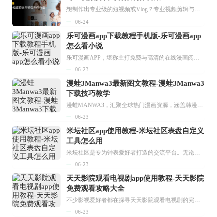
想制作出专业级的短视频或Vlog？专业视频剪辑与特效制作大全专题为你提供了从剪辑、抠像到特效包装的全套解决方案。无论是添加炫酷的片头、进行精准的视频抠图，还是制...
06-24
乐可漫画app下载教程手机版-乐可漫画app
怎么看小说
乐可漫画APP，堪称主打免费与高清的在线漫画阅读神器。其官方版提供海量完整版漫画资源，无论是国内漫画，还是日漫、韩漫、台漫、美漫等国外漫画，应有尽有，随时供你阅读。只需轻点一下，便能直接进入阅读界面。不仅如此，乐可漫画最新版本更新速度极快，在这里，你总能抢先看到全网一手漫画章节内容！...
06-23
漫蛙3Manwa3最新图文教程-漫蛙3Manwa3
下载技巧教学
漫蛙MANWA3，汇聚全球热门漫画资源，涵盖韩漫、欧美漫画、国漫等多种类型，题材丰富多样，全方位满足用户阅读喜好。它不仅是阅读平台，更是创作平台，为广大用户打造零门槛创作环境。...
06-23
米坛社区app使用教程-米坛社区表盘自定义
工具怎么用
米坛社区是专为钟表爱好者打造的交流平台。无论你是初涉钟表领域的普通爱好者，还是拥有多年收藏经验的资深玩家，都能在此找到属于自己的天地。 无需注册，就能轻松参与其中。通过专业的讨论论坛与丰富的交互功能，你可与世界各地的钟表爱好者畅快交流。若你钟情于钟表，米坛社区无疑是值得一试的理想之选。在这里，你能获取最新的手表资讯，交流见解，提升鉴赏品味，让每一块手表都成为收藏故事中重要的一部分。感兴趣的朋友，不要错过下载机会。...
06-23
天天影院观看电视剧app使用教程-天天影院
免费观看攻略大全
不少影视爱好者都在探寻天天影院观看电视剧的完整方法，结合最新平台使用规则，本篇新手入门攻略全面讲解观看渠道、检索流程、播放设置以及画面模式调整等实用内容。全文适配手机、电脑等主流设备，步骤简洁易懂，无论是初次使用的新手，还是想要优化观影体验的用户，都能参照内容快速上手，熟练掌握平台各项操作技巧，轻松畅享影视内容。...
06-23