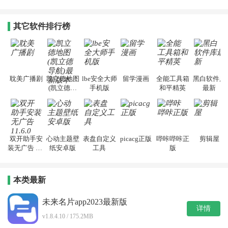
其它软件排行榜
耽美广播剧
凯立德地图
lbe安全大师
留学漫画
全能工具箱
黑白软件库
(凯立德导
手机版
和平精英
最新
航)最新版本
双开助手安
心动主题壁
表盘自定义
picacg正版
哔咔哔咔正
剪辑屋
装无广告 11.
纸安卓版
工具
版
6.0
本类最新
未来名片app2023最新版
详情
v1.8.4.10 / 175.2MB