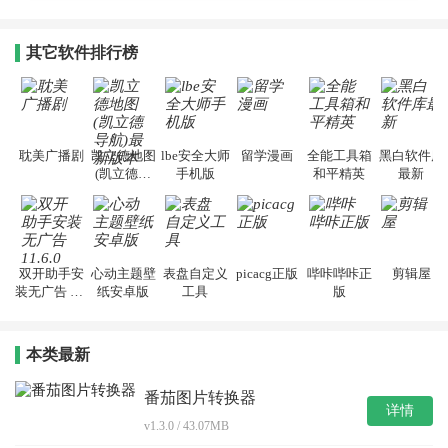
其它软件排行榜
耽美广播剧
凯立德地图
lbe安全大师
留学漫画
全能工具箱
黑白软件库
(凯立德导
手机版
和平精英
最新
航)最新版本
双开助手安
心动主题壁
表盘自定义
picacg正版
哔咔哔咔正
剪辑屋
装无广告 11.
纸安卓版
工具
版
6.0
本类最新
番茄图片转换器
详情
v1.3.0 / 43.07MB