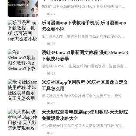
想制作出专业级的短视频或Vlog？专业视频剪辑与特效制作大全专题为你提供了从剪辑、抠像到特效包装的全套解决方案。无论是添加炫酷的片头、进行精准的视频抠图，还是制...
06-24
乐可漫画app下载教程手机版-乐可漫画app
怎么看小说
乐可漫画APP，堪称主打免费与高清的在线漫画阅读神器。其官方版提供海量完整版漫画资源，无论是国内漫画，还是日漫、韩漫、台漫、美漫等国外漫画，应有尽有，随时供你阅读。只需轻点一下，便能直接进入阅读界面。不仅如此，乐可漫画最新版本更新速度极快，在这里，你总能抢先看到全网一手漫画章节内容！...
06-23
漫蛙3Manwa3最新图文教程-漫蛙3Manwa3
下载技巧教学
漫蛙MANWA3，汇聚全球热门漫画资源，涵盖韩漫、欧美漫画、国漫等多种类型，题材丰富多样，全方位满足用户阅读喜好。它不仅是阅读平台，更是创作平台，为广大用户打造零门槛创作环境。...
06-23
米坛社区app使用教程-米坛社区表盘自定义
工具怎么用
米坛社区是专为钟表爱好者打造的交流平台。无论你是初涉钟表领域的普通爱好者，还是拥有多年收藏经验的资深玩家，都能在此找到属于自己的天地。 无需注册，就能轻松参与其中。通过专业的讨论论坛与丰富的交互功能，你可与世界各地的钟表爱好者畅快交流。若你钟情于钟表，米坛社区无疑是值得一试的理想之选。在这里，你能获取最新的手表资讯，交流见解，提升鉴赏品味，让每一块手表都成为收藏故事中重要的一部分。感兴趣的朋友，不要错过下载机会。...
06-23
天天影院观看电视剧app使用教程-天天影院
免费观看攻略大全
不少影视爱好者都在探寻天天影院观看电视剧的完整方法，结合最新平台使用规则，本篇新手入门攻略全面讲解观看渠道、检索流程、播放设置以及画面模式调整等实用内容。全文适配手机、电脑等主流设备，步骤简洁易懂，无论是初次使用的新手，还是想要优化观影体验的用户，都能参照内容快速上手，熟练掌握平台各项操作技巧，轻松畅享影视内容。...
06-23