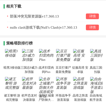
相关下载
部落冲突无限资源版v17.360.13
详情
nulls clash游戏下载(Null’s Clash)v17.360.13
详情
策略塔防排行榜
暗黑3移动版
三国志9威力
战术扫雷肉
豆豆打僵尸
征服高塔 安
真战三国折
加强版
鸽Plus
最新免费版
卓版
扣版
诸王黎明 游
机甲恐龙对
生存之城僵
环形战争手
晶塔之阵直
自由海域启
戏完整版
决最新版
尸防御大作
游直装版
装游戏版
航手游直装
战游戏安装
版