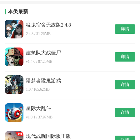
包
本类最新
猛鬼宿舍无敌版2.4.8
详情
2.4.8 / 51.26MB
建筑队大战僵尸
详情
v1.4.0 / 87.25MB
猎梦者猛鬼游戏
详情
1.0 / 165.62MB
星际大乱斗
详情
v1.0.1 / 37.97MB
现代战舰国际服正版