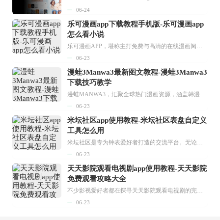
06-24
乐可漫画app下载教程手机版-乐可漫画app
怎么看小说
乐可漫画APP，堪称主打免费与高清的在线漫画阅读神器。其官方版提供海量完整版漫画资源，无论是国内漫画，还是日漫、韩漫、台漫、美漫等国外漫画，应有尽有，随时供你阅读。只需轻点一下，便能直接进入阅读界面。不仅如此，乐可漫画最新版本更新速度极快，在这里，你总能抢先看到全网一手漫画章节内容！...
06-23
漫蛙3Manwa3最新图文教程-漫蛙3Manwa3
下载技巧教学
漫蛙MANWA3，汇聚全球热门漫画资源，涵盖韩漫、欧美漫画、国漫等多种类型，题材丰富多样，全方位满足用户阅读喜好。它不仅是阅读平台，更是创作平台，为广大用户打造零门槛创作环境。...
06-23
米坛社区app使用教程-米坛社区表盘自定义
工具怎么用
米坛社区是专为钟表爱好者打造的交流平台。无论你是初涉钟表领域的普通爱好者，还是拥有多年收藏经验的资深玩家，都能在此找到属于自己的天地。 无需注册，就能轻松参与其中。通过专业的讨论论坛与丰富的交互功能，你可与世界各地的钟表爱好者畅快交流。若你钟情于钟表，米坛社区无疑是值得一试的理想之选。在这里，你能获取最新的手表资讯，交流见解，提升鉴赏品味，让每一块手表都成为收藏故事中重要的一部分。感兴趣的朋友，不要错过下载机会。...
06-23
天天影院观看电视剧app使用教程-天天影院
免费观看攻略大全
不少影视爱好者都在探寻天天影院观看电视剧的完整方法，结合最新平台使用规则，本篇新手入门攻略全面讲解观看渠道、检索流程、播放设置以及画面模式调整等实用内容。全文适配手机、电脑等主流设备，步骤简洁易懂，无论是初次使用的新手，还是想要优化观影体验的用户，都能参照内容快速上手，熟练掌握平台各项操作技巧，轻松畅享影视内容。...
06-23