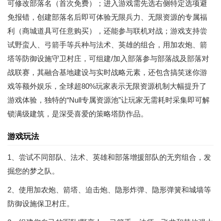
可修改部落名（首次免费）；进入游戏需先选右侧特定选项避
免报错，创建部落名后即可体验无限兵力、无限资源的专属福
利（商城道具可任意购买），还能参与联机对战；游戏支持尝
试野蛮人、弓箭手等兵种与法术、英雄的组合，用加农炮、箭
塔等防御设施守卫村庄，可组建/加入部落参与部落战及部落对
战联赛，其融合基地建设与实时战略元素，还包含搞笑迷你游
戏等额外娱乐，全球超80%玩家表示无限资源机制大幅提升了
游戏体验，独特的“Null专属资源池”让玩家无需耗时采集即可解
锁满级建筑，是深受喜爱的策略塔防作品。
游戏玩法
1、尝试不同部队、法术、英雄和部落增援部队的无穷组合，发
掘您的梦之队。
2、使用加农炮、箭塔、迫击炮、隐形炸弹、隐形弹簧和城墙等
防御设施保卫村庄。