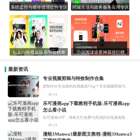
系统监控与硬件管理软件专区
同城生活与政务服务应用专区
短剧与短视频娱乐平台榜单
小说阅读追更神器排行榜
最新资讯
专业视频剪辑与特效制作合集
想制作出专业级的短视频或Vlog？专业视频剪辑与特效制作大全专题为你提供了从剪辑、抠像到特效包装的全套解决方案。无论是添加炫酷的片头、进行精准的视频抠图，还是制...
06-24
乐可漫画app下载教程手机版-乐可漫画app
怎么看小说
乐可漫画APP，堪称主打免费与高清的在线漫画阅读神器。其官方版提供海量完整版漫画资源，无论是国内漫画，还是日漫、韩漫、台漫、美漫等国外漫画，应有尽有，随时供你阅读。只需轻点一下，便能直接进入阅读界面。不仅如此，乐可漫画最新版本更新速度极快，在这里，你总能抢先看到全网一手漫画章节内容！...
06-23
漫蛙3Manwa3最新图文教程-漫蛙3Manwa3