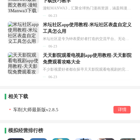
下载技巧教学
漫蛙MANWA3，汇聚全球热门漫画资源，涵盖韩漫、欧美漫画、国漫等多种类型，题材丰富多样，全方位满足用户阅读喜好。它不仅是阅读平台，更是创作平台，为广大用户打造零门槛创作环境。...
06-23
米坛社区app使用教程-米坛社区表盘自定义
工具怎么用
米坛社区是专为钟表爱好者打造的交流平台。无论你是初涉钟表领域的普通爱好者，还是拥有多年收藏经验的资深玩家，都能在此找到属于自己的天地。 无需注册，就能轻松参与其中。通过专业的讨论论坛与丰富的交互功能，你可与世界各地的钟表爱好者畅快交流。若你钟情于钟表，米坛社区无疑是值得一试的理想之选。在这里，你能获取最新的手表资讯，交流见解，提升鉴赏品味，让每一块手表都成为收藏故事中重要的一部分。感兴趣的朋友，不要错过下载机会。...
06-23
天天影院观看电视剧app使用教程-天天影院
免费观看攻略大全
不少影视爱好者都在探寻天天影院观看电视剧的完整方法，结合最新平台使用规则，本篇新手入门攻略全面讲解观看渠道、检索流程、播放设置以及画面模式调整等实用内容。全文适配手机、电脑等主流设备，步骤简洁易懂，无论是初次使用的新手，还是想要优化观影体验的用户，都能参照内容快速上手，熟练掌握平台各项操作技巧，轻松畅享影视内容。...
06-23
相关下载
车削大师最新版v2.8.5
详情
模拟经营排行榜