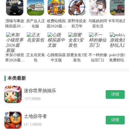
漂移与事故
房产达人汉
收费站模拟
原野传说史
与狐妖的同
卡车司机乔3
模拟器2026
化版
器2026最新
前万年
居生活
手机版
版
米加小镇世
正太岛安装
心跳模拟器
甜蜜女友3安
不一样的修
poki小游戏
界2026最新
包
中文版
装包
仙宗门2
免费秒玩入
版
口
本类最新
迷你世界抽抽乐
详情
/ 675.98MB
土地掠夺者
详情
v3 / 1.08MB