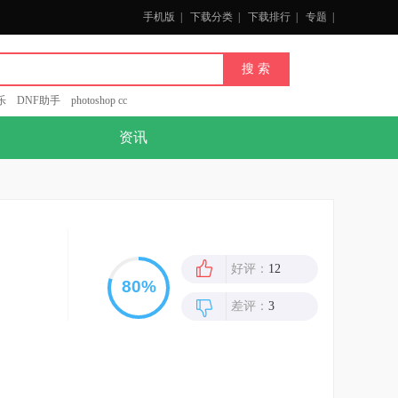
手机版
|
下载分类
|
下载排行
|
专题
|
乐
DNF助手
photoshop cc
资讯
好评：
12
差评：
3