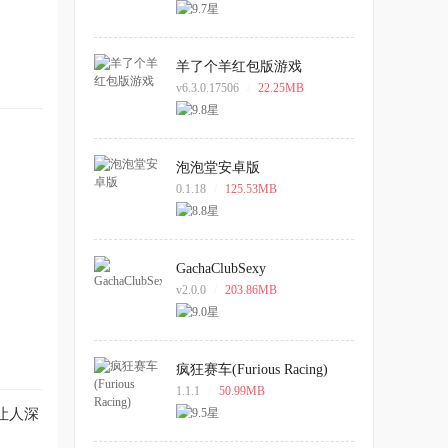
羊了个羊红包版游戏
v6.3.0.17506
/
22.25MB
泡泡堂安卓版
0.1.18
/
125.53MB
GachaClubSexy
v2.0.0
/
203.86MB
疯狂赛车(Furious Racing)
1.1.1
/
50.99MB
让人深