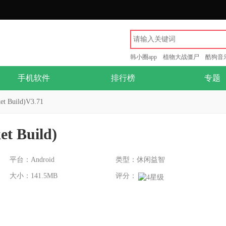
韩小圈app
植物大战僵尸
酷狗音
手机软件
排行榜
专题
Build)V3.71
 Build)
平台：Android
类型：休闲益智
大小：141.5MB
评分：