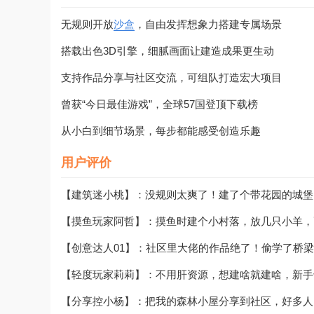
无规则开放
沙盒
，自由发挥想象力搭建专属场景
搭载出色3D引擎，细腻画面让建造成果更生动
支持作品分享与社区交流，可组队打造宏大项目
曾获“今日最佳游戏”，全球57国登顶下载榜
从小白到细节场景，每步都能感受创造乐趣
用户评价
【建筑迷小桃】：没规则太爽了！建了个带花园的城堡
【摸鱼玩家阿哲】：摸鱼时建个小村落，放几只小羊，
【创意达人01】：社区里大佬的作品绝了！偷学了桥
【轻度玩家莉莉】：不用肝资源，想建啥就建啥，新手
【分享控小杨】：把我的森林小屋分享到社区，好多人