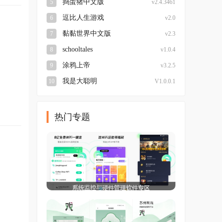
捣蛋猪中文版
5
v2.4.3461
逗比人生游戏
6
v2.0
黏黏世界中文版
7
v2.3
schooltales
8
v1.0.4
涂鸦上帝
9
v3.2.5
我是大聪明
10
V1.0.0.1
热门专题