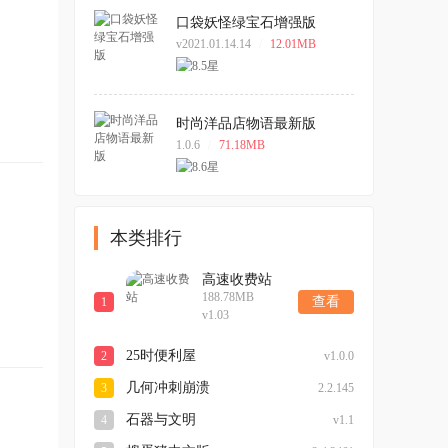
口袋妖怪绿宝石增强版
v2021.01.14.14
/
12.01MB
时尚洋品店物语最新版
1.0.6
/
71.18MB
本类排行
高速收费站
188.78MB
查看
1
v1.03
25时便利屋
2
v1.0.0
几何冲刺崩溃
3
2.2.145
石器与文明
4
v1.1