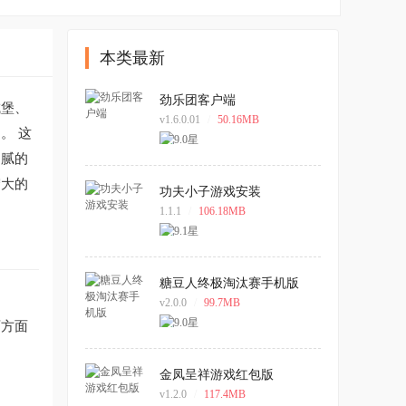
本类最新
劲乐团客户端
城堡、
v1.6.0.01
/
50.16MB
。 这
细腻的
宏大的
功夫小子游戏安装
1.1.1
/
106.18MB
糖豆人终极淘汰赛手机版
v2.0.0
/
99.7MB
两方面
金凤呈祥游戏红包版
v1.2.0
/
117.4MB