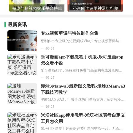
短剧与短视频娱乐平台榜单
小说阅读追更神器排行榜
最新资讯
专业视频剪辑与特效制作合集
想制作出专业级的短视频或Vlog？专业视频剪辑与特效制作大全专题为你提供了从剪辑、抠像到特效包装的全套解决方案。无论是添加炫酷的片头、进行精准的视频抠图，还是制...
06-24
乐可漫画app下载教程手机版-乐可漫画app
怎么看小说
乐可漫画APP，堪称主打免费与高清的在线漫画阅读神器。其官方版提供海量完整版漫画资源，无论是国内漫画，还是日漫、韩漫、台漫、美漫等国外漫画，应有尽有，随时供你阅读。只需轻点一下，便能直接进入阅读界面。不仅如此，乐可漫画最新版本更新速度极快，在这里，你总能抢先看到全网一手漫画章节内容！...
06-23
漫蛙3Manwa3最新图文教程-漫蛙3Manwa3
下载技巧教学
漫蛙MANWA3，汇聚全球热门漫画资源，涵盖韩漫、欧美漫画、国漫等多种类型，题材丰富多样，全方位满足用户阅读喜好。它不仅是阅读平台，更是创作平台，为广大用户打造零门槛创作环境。...
06-23
米坛社区app使用教程-米坛社区表盘自定义
工具怎么用
米坛社区是专为钟表爱好者打造的交流平台。无论你是初涉钟表领域的普通爱好者，还是拥有多年收藏经验的资深玩家，都能在此找到属于自己的天地。 无需注册，就能轻松参与其中。通过专业的讨论论坛与丰富的交互功能，你可与世界各地的钟表爱好者畅快交流。若你钟情于钟表，米坛社区无疑是值得一试的理想之选。在这里，你能获取最新的手表资讯，交流见解，提升鉴赏品味，让每一块手表都成为收藏故事中重要的一部分。感兴趣的朋友，不要错过下载机会。...