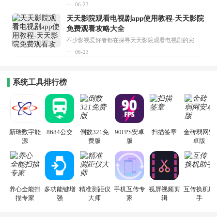
06-23
天天影院观看电视剧app使用教程-天天影院
免费观看攻略大全
不少影视爱好者都在探寻天天影院观看电视剧的完整方法，结合最新平台使用规则，本篇新手入门攻略全面讲解观看渠道、检索流程、播放设置以及画面模式调整等实用内容。全文适配手机、电脑等主流设备，步骤简洁易懂，无论是初次使用的新手，还是想要优化观影体验的用户，都能参照内容快速上手，熟练掌握平台各项操作技巧，轻松畅享影视内容。...
06-23
系统工具排行榜
新瑞数字能
8684公交
倒数321免
90FPS安卓
扫描签章
金砖弱网安
源
费版
版
卓版
养心全能扫
多功能键增
精准测距仪
手机互传专
视屏视频剪
互传换机助
描专家
强
大师
家
辑
手