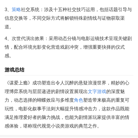
3、
策略
社交系统：涉及十五种社交技巧运用，包括话题引导与
信息交换等，不同交际方式将解锁特殊剧情线与证物获取渠
道。
4、次世代演出效果：采用动态分镜与电影运镜技术呈现关键剧
情，配合环境光影变化营造戏剧冲突，增强重要抉择的仪式
感。
游戏总结
《谋爱上瘾》成功塑造出令人沉醉的悬疑浪漫世界，精妙的心
理博弈系统与层层递进的剧情设置展现出
文字游戏
的深度魅
力，动态选择的蝴蝶效应与多维度
角色
塑造带来极高的重复可
玩性，电影化叙事手法则大幅提升情感冲击力，这款作品既能
满足推理爱好者的脑力挑战，也能为剧情派玩家提供丰富的情
感体验，堪称现代视觉小说类游戏的典范之作。