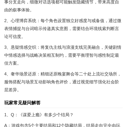
事分支走向，细微对话选项都可能触发隐藏情节，带来高度自
由的叙事体验。
2、心理博弈系统：每个角色设置独立好感度与戒备值，通过微
表情捕捉与台词暗示传递真实意图，需要结合环境线索判断言
论可信度。
3、悬疑情感交织：将复仇主线与浪漫支线完美融合，关键剧情
中情感选择与战略决策相互制约，需要平衡理智与感性制定最
佳方案。
4、奢华场景还原：精细还原晚宴舞会等二十处上流社交场所，
服饰搭配与场景互动影响角色评价，通过视觉细节强化社会阶
层差异。
玩家常见疑问解答
1、Q：《谋爱上瘾》有多少个结局？
A：游戏包含5个主要结局和12个隐藏结局，结局走向完全由玩