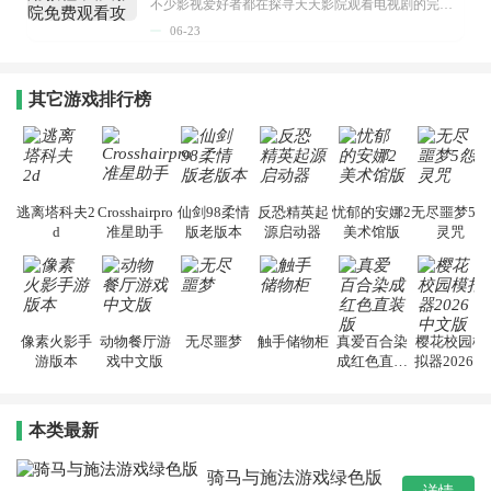
不少影视爱好者都在探寻天天影院观看电视剧的完整方法，结合最新平台使用规则，本篇新手入门攻略全面讲解观看渠道、检索流程、播放设置以及画面模式调整等实用内容。全文适配手机、电脑等主流设备，步骤简洁易懂，无论是初次使用的新手，还是想要优化观影体验的用户，都能参照内容快速上手，熟练掌握平台各项操作技巧，轻松畅享影视内容。...
06-23
其它游戏排行榜
逃离塔科夫2
Crosshairpro
仙剑98柔情
反恐精英起
忧郁的安娜2
无尽噩梦5怨
d
准星助手
版老版本
源启动器
美术馆版
灵咒
像素火影手
动物餐厅游
无尽噩梦
触手储物柜
真爱百合染
樱花校园模
游版本
戏中文版
成红色直装
拟器2026中
版
文版
本类最新
骑马与施法游戏绿色版