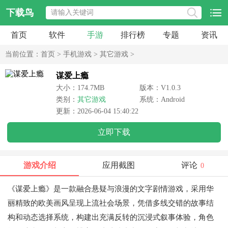
下载鸟
首页
软件
手游
排行榜
专题
资讯
当前位置：
首页
>
手机游戏
>
其它游戏
>
谋爱上瘾
大小：174.7MB
版本：V1.0.3
类别：
其它游戏
系统：Android
更新：2026-06-04 15:40:22
立即下载
游戏介绍
应用截图
评论
0
《谋爱上瘾》是一款融合悬疑与浪漫的文字剧情游戏，采用华
丽精致的欧美画风呈现上流社会场景，凭借多线交错的故事结
构和动态选择系统，构建出充满反转的沉浸式叙事体验，角色