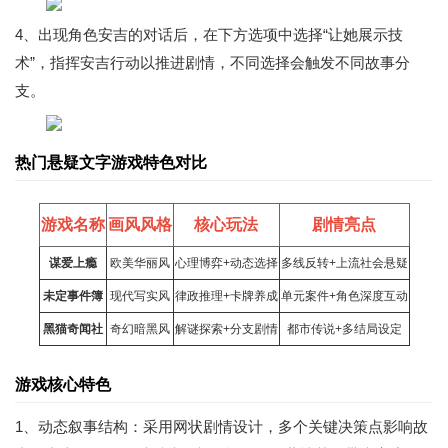
4、出现角色安吉的对话后，在下方选项中选择“让她展示技
术”，指挥安吉行动以推进剧情，不同选择会触发不同故事分
支。
热门悬疑文字游戏特色对比
游戏名称
画风风格
核心玩法
剧情亮点
谋爱上瘾
欧美华丽风
心理博弈+动态选择
多线反转+上流社会悬疑
未定事件簿
现代写实风
律政推理+
卡牌
养成
单元案件+角色深度互动
黑猫奇闻社
奇幻暗黑风
解谜探索+分支剧情
都市传说+多结局设定
游戏核心特色
1、动态叙事结构：采用网状剧情设计，多个关键决策点影响故