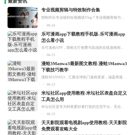
最新资讯
专业视频剪辑与特效制作合集
想制作出专业级的短视频或Vlog？专业视频剪辑与特效制作大全专题为你提供了从剪辑、抠像到特效包装的全套解决方案。无论是添加炫酷的片头、进行精准的视频抠图，还是制...
06-24
乐可漫画app下载教程手机版-乐可漫画app
怎么看小说
乐可漫画APP，堪称主打免费与高清的在线漫画阅读神器。其官方版提供海量完整版漫画资源，无论是国内漫画，还是日漫、韩漫、台漫、美漫等国外漫画，应有尽有，随时供你阅读。只需轻点一下，便能直接进入阅读界面。不仅如此，乐可漫画最新版本更新速度极快，在这里，你总能抢先看到全网一手漫画章节内容！...
06-23
漫蛙3Manwa3最新图文教程-漫蛙3Manwa3
下载技巧教学
漫蛙MANWA3，汇聚全球热门漫画资源，涵盖韩漫、欧美漫画、国漫等多种类型，题材丰富多样，全方位满足用户阅读喜好。它不仅是阅读平台，更是创作平台，为广大用户打造零门槛创作环境。...
06-23
米坛社区app使用教程-米坛社区表盘自定义
工具怎么用
米坛社区是专为钟表爱好者打造的交流平台。无论你是初涉钟表领域的普通爱好者，还是拥有多年收藏经验的资深玩家，都能在此找到属于自己的天地。 无需注册，就能轻松参与其中。通过专业的讨论论坛与丰富的交互功能，你可与世界各地的钟表爱好者畅快交流。若你钟情于钟表，米坛社区无疑是值得一试的理想之选。在这里，你能获取最新的手表资讯，交流见解，提升鉴赏品味，让每一块手表都成为收藏故事中重要的一部分。感兴趣的朋友，不要错过下载机会。...
06-23
天天影院观看电视剧app使用教程-天天影院
免费观看攻略大全