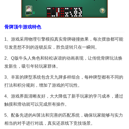
骨牌顶牛游戏特色
1、游戏采用物理引擎模拟真实骨牌碰撞效果，每次摆放都可能
引发意想不到的连锁反应，胜负逆转只在一瞬间。
2、Q版牛头人角色和轻松诙谐的动画表现，让传统骨牌玩法焕
发新生，吸引年轻玩家群体。
3、丰富的牌型系统包含天九牌多样组合，每种牌型都有不同的
打法和积分规则，增加了游戏的可玩性。
4、游戏界面清晰友好，大大降低了新手玩家的学习成本，通过
触摸和滑动就可以完成所有操作。
5、配备先进的AI算法和完善的匹配系统，确保玩家能够与实力
相当的对手进行对战，真实还原线下竞技场景。