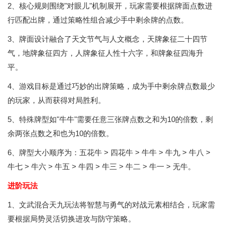
2、核心规则围绕"对眼儿"机制展开，玩家需要根据牌面点数进
行匹配出牌，通过策略性组合减少手中剩余牌的点数。
3、牌面设计融合了天文节气与人文概念，天牌象征二十四节
气，地牌象征四方，人牌象征人性十六字，和牌象征四海升
平。
4、游戏目标是通过巧妙的出牌策略，成为手中剩余牌点数最少
的玩家，从而获得对局胜利。
5、特殊牌型如"牛牛"需要任意三张牌点数之和为10的倍数，剩
余两张点数之和也为10的倍数。
6、牌型大小顺序为：五花牛 > 四花牛 > 牛牛 > 牛九 > 牛八 >
牛七 > 牛六 > 牛五 > 牛四 > 牛三 > 牛二 > 牛一 > 无牛。
进阶玩法
1、文武混合天九玩法将智慧与勇气的对战元素相结合，玩家需
要根据局势灵活切换进攻与防守策略。