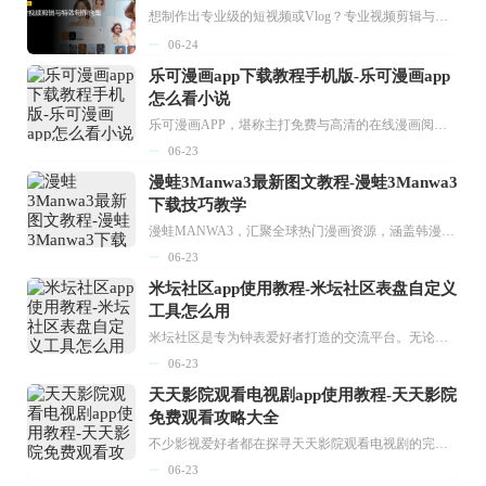
想制作出专业级的短视频或Vlog？专业视频剪辑与特效制作大全专题为你提供了从剪辑、抠像到特效包装的全套解决方案。无论是添加炫酷的片头、进行精准的视频抠图，还是制...
06-24
乐可漫画app下载教程手机版-乐可漫画app
怎么看小说
乐可漫画APP，堪称主打免费与高清的在线漫画阅读神器。其官方版提供海量完整版漫画资源，无论是国内漫画，还是日漫、韩漫、台漫、美漫等国外漫画，应有尽有，随时供你阅读。只需轻点一下，便能直接进入阅读界面。不仅如此，乐可漫画最新版本更新速度极快，在这里，你总能抢先看到全网一手漫画章节内容！...
06-23
漫蛙3Manwa3最新图文教程-漫蛙3Manwa3
下载技巧教学
漫蛙MANWA3，汇聚全球热门漫画资源，涵盖韩漫、欧美漫画、国漫等多种类型，题材丰富多样，全方位满足用户阅读喜好。它不仅是阅读平台，更是创作平台，为广大用户打造零门槛创作环境。...
06-23
米坛社区app使用教程-米坛社区表盘自定义
工具怎么用
米坛社区是专为钟表爱好者打造的交流平台。无论你是初涉钟表领域的普通爱好者，还是拥有多年收藏经验的资深玩家，都能在此找到属于自己的天地。 无需注册，就能轻松参与其中。通过专业的讨论论坛与丰富的交互功能，你可与世界各地的钟表爱好者畅快交流。若你钟情于钟表，米坛社区无疑是值得一试的理想之选。在这里，你能获取最新的手表资讯，交流见解，提升鉴赏品味，让每一块手表都成为收藏故事中重要的一部分。感兴趣的朋友，不要错过下载机会。...
06-23
天天影院观看电视剧app使用教程-天天影院
免费观看攻略大全
不少影视爱好者都在探寻天天影院观看电视剧的完整方法，结合最新平台使用规则，本篇新手入门攻略全面讲解观看渠道、检索流程、播放设置以及画面模式调整等实用内容。全文适配手机、电脑等主流设备，步骤简洁易懂，无论是初次使用的新手，还是想要优化观影体验的用户，都能参照内容快速上手，熟练掌握平台各项操作技巧，轻松畅享影视内容。...
06-23