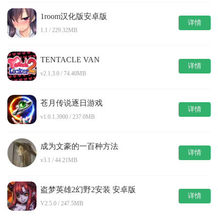
1room汉化版安卓版
详情
1.1 / 229.32MB
TENTACLE VAN
详情
v2.1.3.0 / 74.40MB
苍月传说逐日游戏
详情
v1.0.1.3900 / 237.0MB
成为文豪的一百种方法
详情
v3.1 / 44.21MB
盗梦英雄2幻野2安装 安卓版
详情
V2.5.0 / 247.5MB