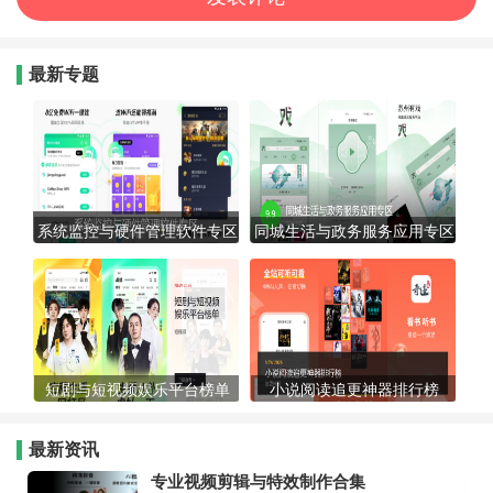
最新专题
系统监控与硬件管理软件专区
同城生活与政务服务应用专区
短剧与短视频娱乐平台榜单
小说阅读追更神器排行榜
最新资讯
专业视频剪辑与特效制作合集