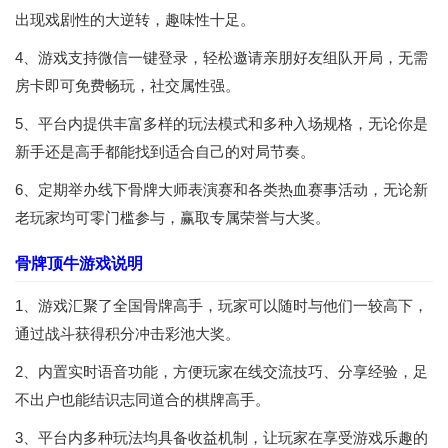
出现戏剧性的大逆转，趣味性十足。
4、游戏支持微信一键登录，轻松邀请亲朋好友组队开局，无需
房卡即可免费畅玩，社交属性强。
5、平台内提供丰富多样的玩法模式和多种入场规格，无论你是
新手还是高手都能找到适合自己的对局节奏。
6、定期举办线下骨牌大师表演赛和各类热血赛事活动，无论新
老玩家均可零门槛参与，赢取专属荣誉与大奖。
骨牌顶牛游戏说明
1、游戏汇聚了全国骨牌高手，玩家可以随时与他们一较高下，
通过战斗获得积分冲击彩池大奖。
2、内置实时语音功能，方便玩家在线交流技巧、分享经验，足
不出户也能结识志同道合的棋牌高手。
3、平台内多种玩法均具备收益机制，让玩家在享受游戏乐趣的