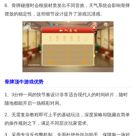
6、骨牌碰撞时会根据材质发出不同音效，天气系统会影响骨牌
摆放的稳定性，这些细节设计提升了游戏沉浸感。
骨牌顶牛游戏优势
1、3分钟一局的快节奏设计非常适合现代人的时间碎片，随时
随地都能开启一场精彩对局。
2、无需复杂教程即可上手的基础玩法，深度策略却隐藏在简单
的操作规则之下，满足不同层次玩家需求。
3、采用专业反作弊机制，全面杜绝外挂与助手，保障每一场对