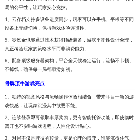
局的公平性，让玩家安心竞技。
4、云存档支持多设备进度同步，玩家可以在手机、平板等不同
设备上无缝切换，保持游戏体验连贯性。
5、零氪金也能通过技术获得顶级装备，游戏平衡性设计合理，
真正考验玩家的策略水平而非消费能力。
6、配备顶级服务器架构，平台全天候稳定运行，流畅不卡顿、
不掉线，确保每一局都顺滑如初。
骨牌顶牛游戏亮点
1、独特的视觉风格与流畅操作体验相结合，带来耳目一新的游
戏快感，让玩家沉浸其中欲罢不能。
2、连续登录即可领取丰厚奖励，更有智能托管功能，即使临时
离开也不影响游戏进程，人性化设计贴心。
3、对局不仅是牌技的较量，更是心理的博弈，谁能沉得住气、