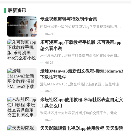
最新资讯
专业视频剪辑与特效制作合集
想制作出专业级的短视频或Vlog？专业视频剪辑与特效制作大全专题为你提供了从剪辑、抠像到特效包装的全套解决方案。无论是添加炫酷的片头、进行精准的视频抠图，还是制...
06-24
乐可漫画app下载教程手机版-乐可漫画app
怎么看小说
乐可漫画APP，堪称主打免费与高清的在线漫画阅读神器。其官方版提供海量完整版漫画资源，无论是国内漫画，还是日漫、韩漫、台漫、美漫等国外漫画，应有尽有，随时供你阅读。只需轻点一下，便能直接进入阅读界面。不仅如此，乐可漫画最新版本更新速度极快，在这里，你总能抢先看到全网一手漫画章节内容！...
06-23
漫蛙3Manwa3最新图文教程-漫蛙3Manwa3
下载技巧教学
漫蛙MANWA3，汇聚全球热门漫画资源，涵盖韩漫、欧美漫画、国漫等多种类型，题材丰富多样，全方位满足用户阅读喜好。它不仅是阅读平台，更是创作平台，为广大用户打造零门槛创作环境。...
06-23
米坛社区app使用教程-米坛社区表盘自定义
工具怎么用
米坛社区是专为钟表爱好者打造的交流平台。无论你是初涉钟表领域的普通爱好者，还是拥有多年收藏经验的资深玩家，都能在此找到属于自己的天地。 无需注册，就能轻松参与其中。通过专业的讨论论坛与丰富的交互功能，你可与世界各地的钟表爱好者畅快交流。若你钟情于钟表，米坛社区无疑是值得一试的理想之选。在这里，你能获取最新的手表资讯，交流见解，提升鉴赏品味，让每一块手表都成为收藏故事中重要的一部分。感兴趣的朋友，不要错过下载机会。...
06-23
天天影院观看电视剧app使用教程-天天影院