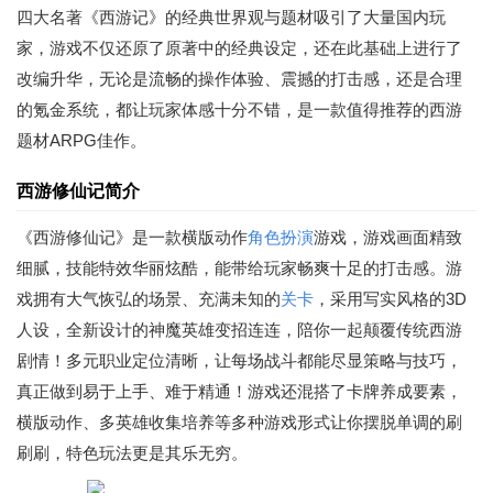
四大名著《西游记》的经典世界观与题材吸引了大量国内玩
家，游戏不仅还原了原著中的经典设定，还在此基础上进行了
改编升华，无论是流畅的操作体验、震撼的打击感，还是合理
的氪金系统，都让玩家体感十分不错，是一款值得推荐的西游
题材ARPG佳作。
西游修仙记简介
《西游修仙记》是一款横版动作
角色扮演
游戏，游戏画面精致
细腻，技能特效华丽炫酷，能带给玩家畅爽十足的打击感。游
戏拥有大气恢弘的场景、充满未知的
关卡
，采用写实风格的3D
人设，全新设计的神魔英雄变招连连，陪你一起颠覆传统西游
剧情！多元职业定位清晰，让每场战斗都能尽显策略与技巧，
真正做到易于上手、难于精通！游戏还混搭了卡牌养成要素，
横版动作、多英雄收集培养等多种游戏形式让你摆脱单调的刷
刷刷，特色玩法更是其乐无穷。