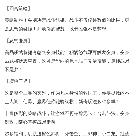
【回合策略】
策略制胜！头脑决定战斗结果。战斗不仅仅是数值的比拼，更
是思想的碰撞！开动你的智慧，以弱胜强不是梦想。
【怒气变身】
高品质武将拥有怒气变身技能，积满怒气即可触发变身，变身
后武将状态重置，这可是华丽的原地满血复活技能，逆转战局
不是梦！
【横跨三界】
这是整个三界的灾难，作为凡人身份的救世主，你要拯救的不
止人间，仙界、魔界任你驰骋纵横，新奇玩法多种多样！
丰富多彩的策略战斗，让游戏不再枯燥无味！合击斗法，变身
制敌，随心掌控战局走向。
超多福利，玩就送橙色武将：孙悟空、二郎神、小白龙、红孩