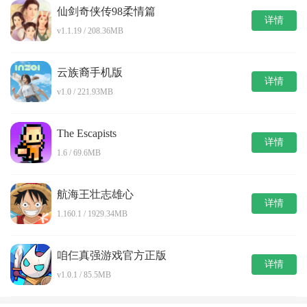
仙剑奇侠传98柔情篇
详情
v1.1.19 / 208.36MB
云族裔手机版
详情
v1.0 / 221.93MB
The Escapists
详情
1.6 / 69.6MB
航海王壮志雄心
详情
1.160.1 / 1929.34MB
咱仨真强游戏官方正版
详情
v1.0.1 / 85.5MB