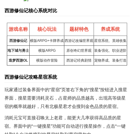
西游修仙记核心系统对比
游戏名称
核心玩法
题材特色
养成系统
西游修仙记
横版ARPG+
卡牌
养成
西游记改编世界观
星宿系统、英雄收集
地下城与勇士
横版ARPG
原创奇幻世界观
装备强化、职业进阶
造梦西游
OL
横版动作冒险
西游记经典剧情
宠物养成、装备打造
西游修仙记攻略星宿系统
玩家通过装备界面中的“星宿”页签右下角的“搜星”按钮进入搜星
界面，搜星需要消耗灵石，占星师的品质越高，出现高等级星
宿的概率就越好，只有北极星君才会搜到金色品质的星宿。
消耗元宝可直接召唤太上老君，能更大几率获得高品质的星
宿。界面中的“一键搜星”功能可自动进行搜星操作，点击“一键