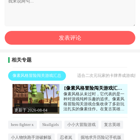
相关专题
像素风格冒险闯关游戏汇总
适合二次元玩家的卡牌养成游戏推
像素风格冒险闯关游戏汇总
像素风格从未过时，它代表的是一
种对游戏纯粹乐趣的追求。像素风
格冒险闯关游戏合集收录了多款玩
法扎实的像素佳作。在复古英雄
更新于 2026-08-04
中，你将扮演经典英雄拯救世界；
10:43:01
小人物快跑手游破解版则是一款充
满创意的竞速闯关游戏；掘地求升
hero fighter x
Skullgirls
小小大冒险游戏
复古英雄
历险记手机版用简单的操作带来了
极高的挑战性。这些游戏虽然画面
小人物快跑手游破解版
忍者岚
掘地求升历险记手机版
复古，但关卡设计精巧，操作手感