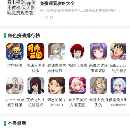
免费观看攻略大全
不少影视爱好者都在探寻天天影院观看电视剧的完整方法，结合最新平台使用规则，本篇新手入门攻略全面讲解观看渠道、检索流程、播放设置以及画面模式调整等实用内容。全文适配手机、电脑等主流设备，步骤简洁易懂，无论是初次使用的新手，还是想要优化观影体验的用户，都能参照内容快速上手，熟练掌握平台各项操作技巧，轻松畅享影视内容。...
06-23
角色扮演排行榜
浮空秘境
明珠三国手
教训傲慢的
挠脚心游戏
恶魔之咒冷
fullservice1.
机版
妹妹冷狐游
狐直装版
8g完整版
戏
yuremizu游
艾玲之约手
诺恩的餐厅
天下布魔官
爱是不会消
像素兔女郎p
戏手机版
机版游戏
（NornsDin
方版正版
失的
ixelbunny
e）
本类最新