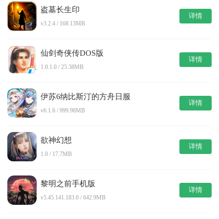
盗墓长生印
详情
v3.2.4 / 168.13MB
仙剑奇侠传DOS版
详情
1.0.1.0 / 25.38MB
伊苏6纳比斯汀的方舟日服
详情
v6.1.6 / 999.98MB
欲神幻想
详情
1.0 / 17.7MB
黎明之前手机版
详情
v5.45.141.183.0 / 642.9MB