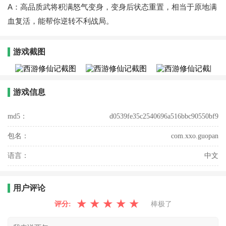
A：高品质武将积满怒气变身，变身后状态重置，相当于原地满
血复活，能帮你逆转不利战局。
游戏截图
游戏信息
md5：
d0539fe35c2540696a516bbc90550bf9
包名：
com.xxo.guopan
语言：
中文
用户评论
★
★
★
★
★
评分:
棒极了