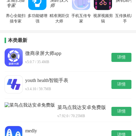
养心全能扫
多功能键增
精准测距仪
手机互传专
视屏视频剪
互传换机助
描专家
强
大师
家
辑
手
本类最新
微商录屏大师app
详情
v5.0.7 / 35.4MB
youth health智能手表
详情
v3.4.10 / 59.7MB
菜鸟点我达安卓免费版
详情
v7.92.0 / 70.25MB
medly
详情