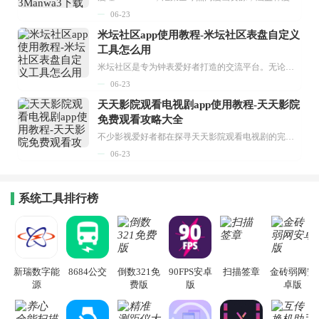
06-23
米坛社区app使用教程-米坛社区表盘自定义
工具怎么用
米坛社区是专为钟表爱好者打造的交流平台。无论你是初涉钟表领域的普通爱好者，还是拥有多年收藏经验的资深玩家，都能在此找到属于自己的天地。 无需注册，就能轻松参与其中。通过专业的讨论论坛与丰富的交互功能，你可与世界各地的钟表爱好者畅快交流。若你钟情于钟表，米坛社区无疑是值得一试的理想之选。在这里，你能获取最新的手表资讯，交流见解，提升鉴赏品味，让每一块手表都成为收藏故事中重要的一部分。感兴趣的朋友，不要错过下载机会。...
06-23
天天影院观看电视剧app使用教程-天天影院
免费观看攻略大全
不少影视爱好者都在探寻天天影院观看电视剧的完整方法，结合最新平台使用规则，本篇新手入门攻略全面讲解观看渠道、检索流程、播放设置以及画面模式调整等实用内容。全文适配手机、电脑等主流设备，步骤简洁易懂，无论是初次使用的新手，还是想要优化观影体验的用户，都能参照内容快速上手，熟练掌握平台各项操作技巧，轻松畅享影视内容。...
06-23
系统工具排行榜
新瑞数字能
8684公交
倒数321免
90FPS安卓
扫描签章
金砖弱网安
源
费版
版
卓版