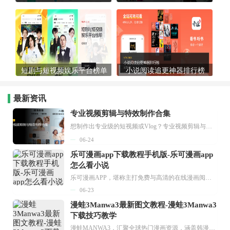
短剧与短视频娱乐平台榜单
小说阅读追更神器排行榜
最新资讯
专业视频剪辑与特效制作合集
想制作出专业级的短视频或Vlog？专业视频剪辑与特效制作大全专题为你提供了从剪辑、抠像到特效包装的全套解决方案。无论是添加炫酷的片头、进行精准的视频抠图，还是制...
06-24
乐可漫画app下载教程手机版-乐可漫画app
怎么看小说
乐可漫画APP，堪称主打免费与高清的在线漫画阅读神器。其官方版提供海量完整版漫画资源，无论是国内漫画，还是日漫、韩漫、台漫、美漫等国外漫画，应有尽有，随时供你阅读。只需轻点一下，便能直接进入阅读界面。不仅如此，乐可漫画最新版本更新速度极快，在这里，你总能抢先看到全网一手漫画章节内容！...
06-23
漫蛙3Manwa3最新图文教程-漫蛙3Manwa3
下载技巧教学
漫蛙MANWA3，汇聚全球热门漫画资源，涵盖韩漫、欧美漫画、国漫等多种类型，题材丰富多样，全方位满足用户阅读喜好。它不仅是阅读平台，更是创作平台，为广大用户打造零门槛创作环境。...