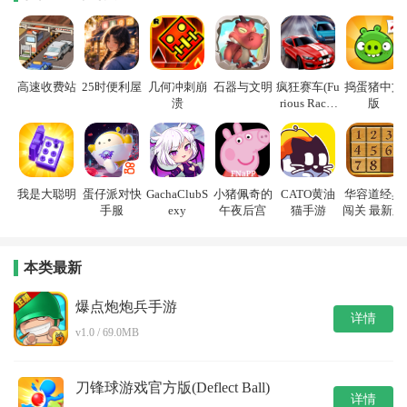
高速收费站
25时便利屋
几何冲刺崩
石器与文明
疯狂赛车(Fu
捣蛋猪中文
溃
rious Racin
版
g)
我是大聪明
蛋仔派对快
GachaClubS
小猪佩奇的
CATO黄油
华容道经典
手服
exy
午夜后宫
猫手游
闯关 最新版
本类最新
爆点炮炮兵手游
详情
v1.0 / 69.0MB
刀锋球游戏官方版(Deflect Ball)
详情