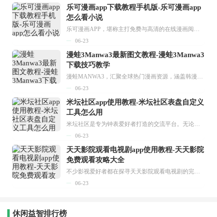
乐可漫画app下载教程手机版-乐可漫画app
怎么看小说
乐可漫画APP，堪称主打免费与高清的在线漫画阅读神器。其官方版提供海量完整版漫画资源，无论是国内漫画，还是日漫、韩漫、台漫、美漫等国外漫画，应有尽有，随时供你阅读。只需轻点一下，便能直接进入阅读界面。不仅如此，乐可漫画最新版本更新速度极快，在这里，你总能抢先看到全网一手漫画章节内容！...
06-23
漫蛙3Manwa3最新图文教程-漫蛙3Manwa3
下载技巧教学
漫蛙MANWA3，汇聚全球热门漫画资源，涵盖韩漫、欧美漫画、国漫等多种类型，题材丰富多样，全方位满足用户阅读喜好。它不仅是阅读平台，更是创作平台，为广大用户打造零门槛创作环境。...
06-23
米坛社区app使用教程-米坛社区表盘自定义
工具怎么用
米坛社区是专为钟表爱好者打造的交流平台。无论你是初涉钟表领域的普通爱好者，还是拥有多年收藏经验的资深玩家，都能在此找到属于自己的天地。 无需注册，就能轻松参与其中。通过专业的讨论论坛与丰富的交互功能，你可与世界各地的钟表爱好者畅快交流。若你钟情于钟表，米坛社区无疑是值得一试的理想之选。在这里，你能获取最新的手表资讯，交流见解，提升鉴赏品味，让每一块手表都成为收藏故事中重要的一部分。感兴趣的朋友，不要错过下载机会。...
06-23
天天影院观看电视剧app使用教程-天天影院
免费观看攻略大全
不少影视爱好者都在探寻天天影院观看电视剧的完整方法，结合最新平台使用规则，本篇新手入门攻略全面讲解观看渠道、检索流程、播放设置以及画面模式调整等实用内容。全文适配手机、电脑等主流设备，步骤简洁易懂，无论是初次使用的新手，还是想要优化观影体验的用户，都能参照内容快速上手，熟练掌握平台各项操作技巧，轻松畅享影视内容。...
06-23
休闲益智排行榜