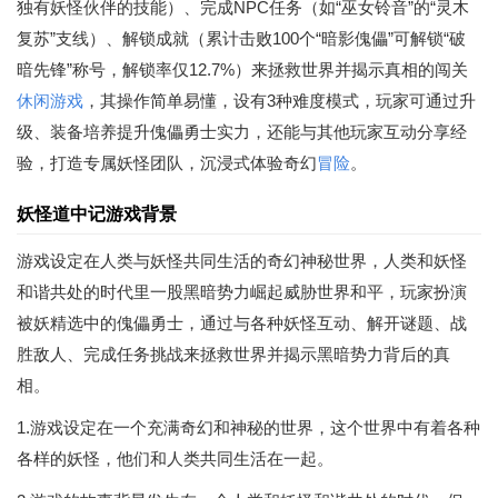
独有妖怪伙伴的技能）、完成NPC任务（如“巫女铃音”的“灵木
复苏”支线）、解锁成就（累计击败100个“暗影傀儡”可解锁“破
暗先锋”称号，解锁率仅12.7%）来拯救世界并揭示真相的闯关
休闲游戏
，其操作简单易懂，设有3种难度模式，玩家可通过升
级、装备培养提升傀儡勇士实力，还能与其他玩家互动分享经
验，打造专属妖怪团队，沉浸式体验奇幻
冒险
。
妖怪道中记游戏背景
游戏设定在人类与妖怪共同生活的奇幻神秘世界，人类和妖怪
和谐共处的时代里一股黑暗势力崛起威胁世界和平，玩家扮演
被妖精选中的傀儡勇士，通过与各种妖怪互动、解开谜题、战
胜敌人、完成任务挑战来拯救世界并揭示黑暗势力背后的真
相。
1.游戏设定在一个充满奇幻和神秘的世界，这个世界中有着各种
各样的妖怪，他们和人类共同生活在一起。