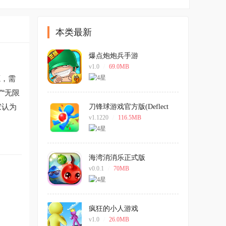
本类最新
爆点炮炮兵手游
v1.0
/
69.0MB
源，需
“无限
家认为
刀锋球游戏官方版(Deflect
Ball)
v1.1220
/
116.5MB
海湾消消乐正式版
v0.0.1
/
70MB
疯狂的小人游戏
v1.0
/
26.0MB