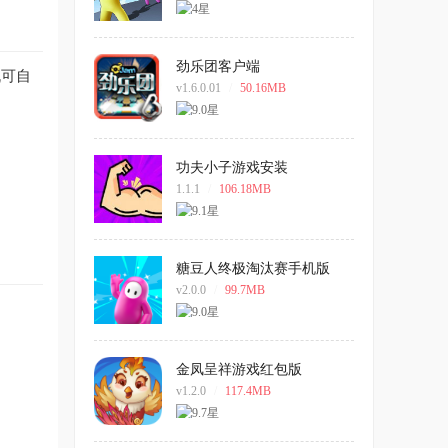
劲乐团客户端
机可自
v1.6.0.01
/
50.16MB
功夫小子游戏安装
1.1.1
/
106.18MB
糖豆人终极淘汰赛手机版
v2.0.0
/
99.7MB
金凤呈祥游戏红包版
v1.2.0
/
117.4MB