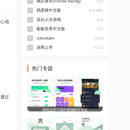
疯狂赛车(Furious Racing)
5
1.1.1
捣蛋猪中文版
6
v2.4.3461
逗比人生游戏
7
v2.0
小心塌
黏黏世界中文版
8
v2.3
schooltales
9
v1.0.4
涂鸦上帝
10
v3.2.5
热门专题
利通过