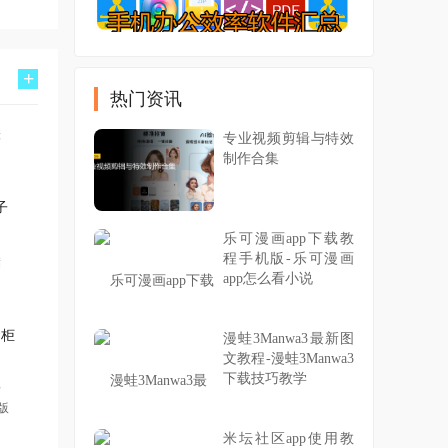
+
热门资讯
专业视频剪辑与特效
制作合集
子
乐可漫画app下载教
程手机版-乐可漫画
app怎么看小说
物柜
漫蛙3Manwa3最新图
文教程-漫蛙3Manwa3
下载技巧教学
米坛社区app使用教