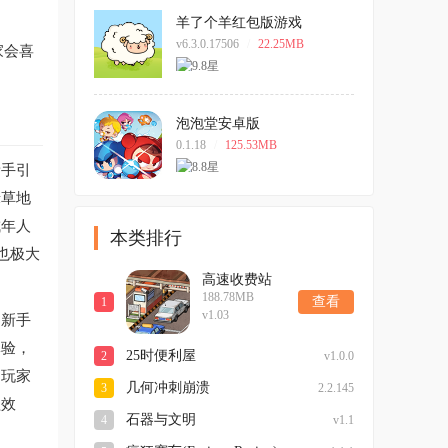
羊了个羊红包版游戏
v6.3.0.17506
/
22.25MB
家会喜
泡泡堂安卓版
0.1.18
/
125.53MB
新手引
绿草地
成年人
本类排行
也极大
高速收费站
188.78MB
查看
1
v1.03
。新手
体验，
25时便利屋
2
v1.0.0
为玩家
几何冲刺崩溃
3
2.2.145
益效
石器与文明
4
v1.1