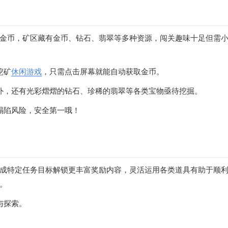
金币，矿区藏有金币、钻石、翡翠等多种资源，闯关趣味十足但需
挖矿
休闲游戏
，只需点击屏幕就能自动获取金币。
外，还有光彩熠熠的钻石、珍稀的翡翠等各类宝物亟待挖掘。
塌陷风险，安全第一哦！
成特定任务目标解锁更丰富奖励内容，灵活运用各类道具有助于顺
。
与探索。
。