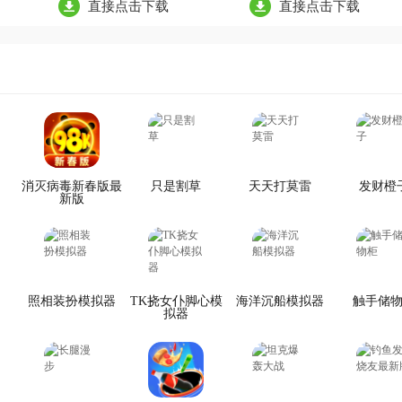
直接点击下载
直接点击下载
消灭病毒新春版最
只是割草
天天打莫雷
发财橙
新版
照相装扮模拟器
TK挠女仆脚心模
海洋沉船模拟器
触手储
拟器