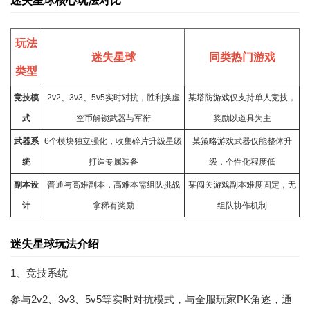
迷失星球核心玩法对比
玩法
迷失星球
同类热门游戏
类型
竞技模
2v2、3v3、5v5实时对抗，胜利换虚
某
塔防游戏
仅支持单人竞技，
式
空币解锁武器与军衔
奖励以道具为主
武器系
6个模块独立强化，收集碎片升级星级
某
策略游戏
武器仅能整体升
统
打造专属装备
级，个性化程度低
副本设
普通与高难副本，高难本需组队挑战
某
闯关游戏
副本难度固定，无
计
拿稀有奖励
组队协作机制
迷失星球玩法介绍
1、竞技系统
参与2v2、3v3、5v5等实时对抗模式，与全服玩家PK角逐，通