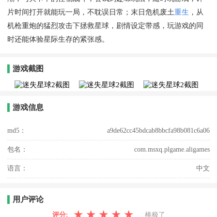
片时间打开就能玩一局，不耽误日常；末日危机废土
重生
，从
机枪重炮的猛烈攻击下拯救星球，剧情设定带感，玩游戏的同
时还能体验星际生存的紧张感。
游戏截图
游戏信息
md5：
a9de62cc45bdcab8bbcfa98b081c6a06
包名：
com.msxq.plgame.aligames
语言：
中文
用户评论
★
★
★
★
★
评分:
棒极了