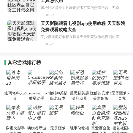
工具怎么用
米坛社区是专为钟表爱好者打造的交流平台。无论你是初涉钟表领域的普通爱好者，还是拥有多年收藏经验的资深玩家，都能在此找到属于自己的天地。 无需注册，就能轻松参与其中。通过专业的讨论论坛与丰富的交互功能，你可与世界各地的钟表爱好者畅快交流。若你钟情于钟表，米坛社区无疑是值得一试的理想之选。在这里，你能获取最新的手表资讯，交流见解，提升鉴赏品味，让每一块手表都成为收藏故事中重要的一部分。感兴趣的朋友，不要错过下载机会。...
06-23
天天影院观看电视剧app使用教程-天天影院
免费观看攻略大全
不少影视爱好者都在探寻天天影院观看电视剧的完整方法，结合最新平台使用规则，本篇新手入门攻略全面讲解观看渠道、检索流程、播放设置以及画面模式调整等实用内容。全文适配手机、电脑等主流设备，步骤简洁易懂，无论是初次使用的新手，还是想要优化观影体验的用户，都能参照内容快速上手，熟练掌握平台各项操作技巧，轻松畅享影视内容。...
06-23
其它游戏排行榜
逃离塔科夫2
Crosshairpro
仙剑98柔情
反恐精英起
忧郁的安娜2
无尽噩梦5怨
d
准星助手
版老版本
源启动器
美术馆版
灵咒
像素火影手
动物餐厅游
无尽噩梦
触手储物柜
真爱百合染
樱花校园模