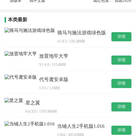
游版本
戏中文版
成红色直装
拟器2026中
版
文版
本类最新
骑马与施法游戏绿色版
详情
v1.4.3 / 110.28MB
放置地牢大亨
详情
V1.0.0 / 115.6MB
代号鸢安卓版
详情
1.0.5 / 1.1MB
星之翼
详情
0.0.353 / 1763.96MB
当铺人生2手机版1.016
详情
1.016 / 205.63MB