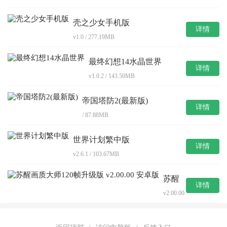
壳之少女手机版
详情
v1.0 / 277.19MB
最终幻想14水晶世界
详情
v1.0.2 / 143.50MB
帝国塔防2(最新版)
详情
/ 87.88MB
世界计划繁中版
详情
v2.6.1 / 103.67MB
苏醒
详情
画质
v2.00.00
大师
/
120帧
9.31MB
升级
版