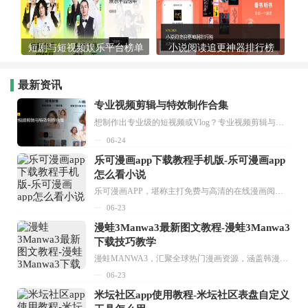
短剧与短视频娱乐平台榜单
小说阅读追更神器排行榜
最新资讯
专业视频剪辑与特效制作合集
想制作出专业级的短视频或Vlog？专业视频剪辑与特效制作大全专题为你提供了从剪辑、抠像到特效包装的全套解决方案。无论是添加炫酷的片头、进行精准的视频抠图，还是制...
06-24
乐可漫画app下载教程手机版-乐可漫画app
怎么看小说
乐可漫画APP，堪称主打免费与高清的在线漫画阅读神器。其官方版提供海量完整版漫画资源，无论是国内漫画，还是日漫、韩漫、台漫、美漫等国外漫画，应有尽有，随时供你阅读。只需轻点一下，便能直接进入阅读界面。不仅如此，乐可漫画最新版本更新速度极快，在这里，你总能抢先看到全网一手漫画章节内容！...
06-23
漫蛙3Manwa3最新图文教程-漫蛙3Manwa3
下载技巧教学
漫蛙MANWA3，汇聚全球热门漫画资源，涵盖韩漫、欧美漫画、国漫等多种类型，题材丰富多样，全方位满足用户阅读喜好。它不仅是阅读平台，更是创作平台，为广大用户打造零门槛创作环境。...
06-23
米坛社区app使用教程-米坛社区表盘自定义