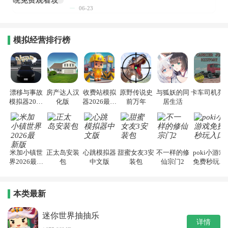
06-23
模拟经营排行榜
漂移与事故
房产达人汉
收费站模拟
原野传说史
与狐妖的同
卡车司机乔3
模拟器2026
化版
器2026最新
前万年
居生活
手机版
版
米加小镇世
正太岛安装
心跳模拟器
甜蜜女友3安
不一样的修
poki小游戏
界2026最新
包
中文版
装包
仙宗门2
免费秒玩入
版
口
本类最新
迷你世界抽抽乐
详情