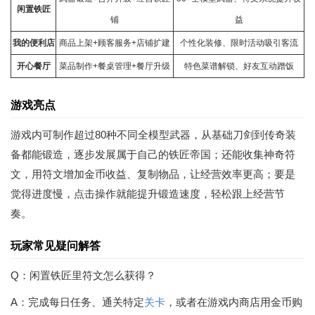
闲置铁匠
铺
益
我的便利店
商品上架+顾客服务+店铺扩建
个性化装修、限时活动吸引客流
开心餐厅
菜品制作+餐桌管理+餐厅升级
特色菜谱解锁、好友互动蹭饭
游戏亮点
游戏内可制作超过80种不同全模型武器，从基础刀剑到传奇装
备都能锻造，逐步发展属于自己的铁匠帝国；还能收集神奇符
文，用符文增加金币收益、复制物品，让经营效率更高；要是
觉得进度慢，点击操作就能提升锻造速度，轻松跟上经营节
奏。
玩家常见疑问解答
Q：闲置铁匠里符文怎么获得？
A：完成每日任务、通关特定
关卡
，或者在游戏内商店用金币购