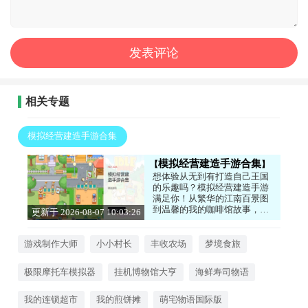
相关专题
模拟经营建造手游合集
模拟经营建造手游合集
想体验从无到有打造自己王国
的乐趣吗？模拟经营建造手游
满足你！从繁华的江南百景图
到温馨的我的咖啡馆故事，从
更新于 2026-08-07 10:03:26
充满童趣的宝宝庄园到充满挑
战的双点医院模拟器，每一款
都能让你化身管理者，规划布
游戏制作大师
小小村长
丰收农场
梦境食旅
局、发展经济、解锁新设施。
享受运筹帷幄的成就感，打造
极限摩托车模拟器
挂机博物馆大亨
海鲜寿司物语
独一无二的专属世界。感兴趣
的话，就来下载试试看吧！
我的连锁超市
我的煎饼摊
萌宅物语国际版