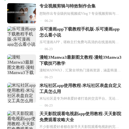
专业视频剪辑与特效制作合集
想制作出专业级的短视频或Vlog？专业视频剪辑与特效制作大全专题为你提供了从剪辑、抠像到特效包装的全套解决方案。无论是添加炫酷的片头、进行精准的视频抠图，还是制...
06-24
乐可漫画app下载教程手机版-乐可漫画app
怎么看小说
乐可漫画APP，堪称主打免费与高清的在线漫画阅读神器。其官方版提供海量完整版漫画资源，无论是国内漫画，还是日漫、韩漫、台漫、美漫等国外漫画，应有尽有，随时供你阅读。只需轻点一下，便能直接进入阅读界面。不仅如此，乐可漫画最新版本更新速度极快，在这里，你总能抢先看到全网一手漫画章节内容！...
06-23
漫蛙3Manwa3最新图文教程-漫蛙3Manwa3
下载技巧教学
漫蛙MANWA3，汇聚全球热门漫画资源，涵盖韩漫、欧美漫画、国漫等多种类型，题材丰富多样，全方位满足用户阅读喜好。它不仅是阅读平台，更是创作平台，为广大用户打造零门槛创作环境。...
06-23
米坛社区app使用教程-米坛社区表盘自定义
工具怎么用
米坛社区是专为钟表爱好者打造的交流平台。无论你是初涉钟表领域的普通爱好者，还是拥有多年收藏经验的资深玩家，都能在此找到属于自己的天地。 无需注册，就能轻松参与其中。通过专业的讨论论坛与丰富的交互功能，你可与世界各地的钟表爱好者畅快交流。若你钟情于钟表，米坛社区无疑是值得一试的理想之选。在这里，你能获取最新的手表资讯，交流见解，提升鉴赏品味，让每一块手表都成为收藏故事中重要的一部分。感兴趣的朋友，不要错过下载机会。...
06-23
天天影院观看电视剧app使用教程-天天影院
免费观看攻略大全
不少影视爱好者都在探寻天天影院观看电视剧的完整方法，结合最新平台使用规则，本篇新手入门攻略全面讲解观看渠道、检索流程、播放设置以及画面模式调整等实用内容。全文适配手机、电脑等主流设备，步骤简洁易懂，无论是初次使用的新手，还是想要优化观影体验的用户，都能参照内容快速上手，熟练掌握平台各项操作技巧，轻松畅享影视内容。...