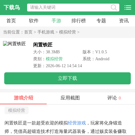
下载鸟
首页
软件
手游
排行榜
专题
资讯
当前位置：
首页
>
手机游戏
>
模拟经营
>
闲置铁匠
大小：38.3MB
版本：V1.0.5
类别：
模拟经营
系统：Android
更新：2026-06-12 14:54:14
立即下载
游戏介绍
应用截图
评论
0
模拟经营
闲置铁匠是一款超受欢迎的模拟
经营游戏
，玩家将化身锻造
师，凭借高超锻造技术打造海量武器装备，通过贩卖装备赚取