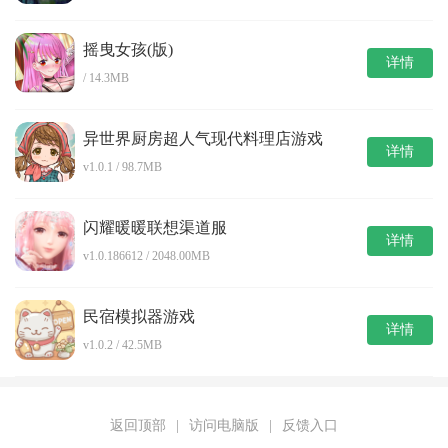
摇曳女孩(版)
详情
/ 14.3MB
异世界厨房超人气现代料理店游戏
详情
v1.0.1 / 98.7MB
闪耀暖暖联想渠道服
详情
v1.0.186612 / 2048.00MB
民宿模拟器游戏
详情
v1.0.2 / 42.5MB
返回顶部
|
访问电脑版
|
反馈入口