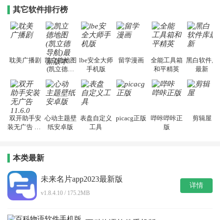
其它软件排行榜
耽美广播剧
凯立德地图
lbe安全大师
留学漫画
全能工具箱
黑白软件库
(凯立德导
手机版
和平精英
最新
航)最新版本
双开助手安
心动主题壁
表盘自定义
picacg正版
哔咔哔咔正
剪辑屋
装无广告 11.
纸安卓版
工具
版
6.0
本类最新
未来名片app2023最新版
详情
v1.8.4.10 / 175.2MB