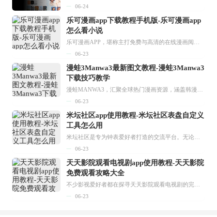
06-24
乐可漫画app下载教程手机版-乐可漫画app
怎么看小说
乐可漫画APP，堪称主打免费与高清的在线漫画阅读神器。其官方版提供海量完整版漫画资源，无论是国内漫画，还是日漫、韩漫、台漫、美漫等国外漫画，应有尽有，随时供你阅读。只需轻点一下，便能直接进入阅读界面。不仅如此，乐可漫画最新版本更新速度极快，在这里，你总能抢先看到全网一手漫画章节内容！...
06-23
漫蛙3Manwa3最新图文教程-漫蛙3Manwa3
下载技巧教学
漫蛙MANWA3，汇聚全球热门漫画资源，涵盖韩漫、欧美漫画、国漫等多种类型，题材丰富多样，全方位满足用户阅读喜好。它不仅是阅读平台，更是创作平台，为广大用户打造零门槛创作环境。...
06-23
米坛社区app使用教程-米坛社区表盘自定义
工具怎么用
米坛社区是专为钟表爱好者打造的交流平台。无论你是初涉钟表领域的普通爱好者，还是拥有多年收藏经验的资深玩家，都能在此找到属于自己的天地。 无需注册，就能轻松参与其中。通过专业的讨论论坛与丰富的交互功能，你可与世界各地的钟表爱好者畅快交流。若你钟情于钟表，米坛社区无疑是值得一试的理想之选。在这里，你能获取最新的手表资讯，交流见解，提升鉴赏品味，让每一块手表都成为收藏故事中重要的一部分。感兴趣的朋友，不要错过下载机会。...
06-23
天天影院观看电视剧app使用教程-天天影院
免费观看攻略大全
不少影视爱好者都在探寻天天影院观看电视剧的完整方法，结合最新平台使用规则，本篇新手入门攻略全面讲解观看渠道、检索流程、播放设置以及画面模式调整等实用内容。全文适配手机、电脑等主流设备，步骤简洁易懂，无论是初次使用的新手，还是想要优化观影体验的用户，都能参照内容快速上手，熟练掌握平台各项操作技巧，轻松畅享影视内容。...
06-23