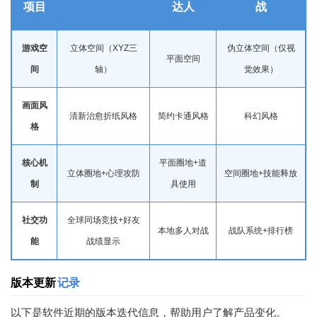
项目
达人
战
游戏空
立体空间（XYZ三
伪立体空间（仅视
平面空间
间
轴）
觉效果）
画面风
清新治愈折纸风格
简约卡通风格
科幻风格
格
核心机
平面圈地+道
立体圈地+心理攻防
空间圈地+技能释放
制
具使用
社交功
全球同场
竞技
+好友
本地多人对战
战队系统+排行榜
能
战绩显示
版本更新
记录
以下是软件近期的版本迭代信息，帮助用户了解产品变化。