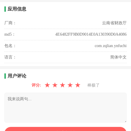
应用信息
厂商：
云南省财政厅
md5：
4E6482FF9B0D9014E0A130390D0A4086
包名：
com.zqlian.ynfuchi
语言：
简体中文
用户评论
★
★
★
★
★
评分:
棒极了