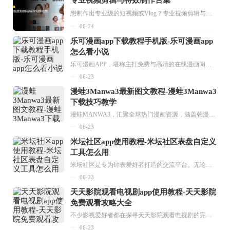
专业视频剪辑与特效制作合集
想制作出专业级的短视频或Vlog？专业视频剪辑与特效制作大全专题为你提供了从剪辑、抠像到特效包装的全套解决方案。无论是添加炫酷的片头、进行精准的视频抠图，还是制...
06-24
乐可漫画app下载教程手机版-乐可漫画app
怎么看小说
乐可漫画APP，堪称主打免费与高清的在线漫画阅读神器。其官方版提供海量完整版漫画资源，无论是国内漫画，还是日漫、韩漫、台漫、美漫等国外漫画，应有尽有，随时供你阅读。只需轻点一下，便能直接进入阅读界面。不仅如此，乐可漫画最新版本更新速度极快，在这里，你总能抢先看到全网一手漫画章节内容！...
06-23
漫蛙3Manwa3最新图文教程-漫蛙3Manwa3
下载技巧教学
漫蛙MANWA3，汇聚全球热门漫画资源，涵盖韩漫、欧美漫画、国漫等多种类型，题材丰富多样，全方位满足用户阅读喜好。它不仅是阅读平台，更是创作平台，为广大用户打造零门槛创作环境。...
06-23
米坛社区app使用教程-米坛社区表盘自定义
工具怎么用
米坛社区是专为钟表爱好者打造的交流平台。无论你是初涉钟表领域的普通爱好者，还是拥有多年收藏经验的资深玩家，都能在此找到属于自己的天地。 无需注册，就能轻松参与其中。通过专业的讨论论坛与丰富的交互功能，你可与世界各地的钟表爱好者畅快交流。若你钟情于钟表，米坛社区无疑是值得一试的理想之选。在这里，你能获取最新的手表资讯，交流见解，提升鉴赏品味，让每一块手表都成为收藏故事中重要的一部分。感兴趣的朋友，不要错过下载机会。...
06-23
天天影院观看电视剧app使用教程-天天影院
免费观看攻略大全
不少影视爱好者都在探寻天天影院观看电视剧的完整方法，结合最新平台使用规则，本篇新手入门攻略全面讲解观看渠道、检索流程、播放设置以及画面模式调整等实用内容。全文适配手机、电脑等主流设备，步骤简洁易懂，无论是初次使用的新手，还是想要优化观影体验的用户，都能参照内容快速上手，熟练掌握平台各项操作技巧，轻松畅享影视内容。...
06-23