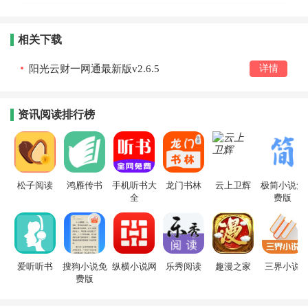
相关下载
阳光云财一网通最新版v2.6.5
详情
资讯阅读排行榜
松子阅读
鸿雁传书
手机听书大
龙门书林
云上卫辉
极简小说免
全
费版
爱听听书
搜狗小说免
纵横小说网
乐秀阅读
趣漫之家
三界小说
费版