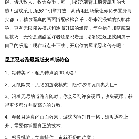
碍、斩杀敌人、收集金币，每一步都充满肾上腺素飙升的快
感！游戏采用顶级3D引擎打造，高清地图场景让你仿佛置身真
实都市，精致逼真的画面搭配轻松音乐，带来沉浸式的疾驰体
验。更有无限闯关模式和逐渐升级的难度，简单操作却暗藏深
度技巧，无论是跑酷爱好者还是忍者迷，都能在这里找到属于
自己的乐趣！现在就点击下载，开启你的屋顶忍者传奇吧！
屋顶忍者跑最新版安卓版特色
1、独特美术：独具特点的3D风格！
2、无限闯关：无限的游戏模式，随你尽情玩到爽为止~
3、沿着无尽的道路奔跑时，你会看到许多硬币，收集硬币，获
得更多积分并提高你的分数。
4、精致且逼真的画面效果，游戏内容别具一格，难度逐渐上
升，需要你掌握真正的技术。
5、极具挑战：简单操作，造就不俗的难度！