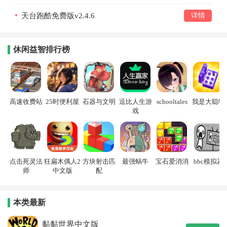
天台跑酷免费版v2.4.6
详情
休闲益智排行榜
高速收费站
25时便利屋
石器与文明
逗比人生游
schooltales
我是大聪明
戏
点击死灵法
狂扁木偶人2
方块射击匹
最强蜗牛
宝石爱消消
bbc模拟器
师
中文版
配
本类最新
黏黏世界中文版