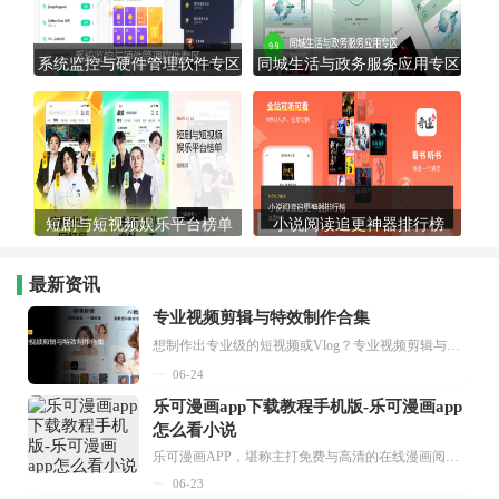
系统监控与硬件管理软件专区
同城生活与政务服务应用专区
短剧与短视频娱乐平台榜单
小说阅读追更神器排行榜
最新资讯
专业视频剪辑与特效制作合集
想制作出专业级的短视频或Vlog？专业视频剪辑与特效制作大全专题为你提供了从剪辑、抠像到特效包装的全套解决方案。无论是添加炫酷的片头、进行精准的视频抠图，还是制...
06-24
乐可漫画app下载教程手机版-乐可漫画app
怎么看小说
乐可漫画APP，堪称主打免费与高清的在线漫画阅读神器。其官方版提供海量完整版漫画资源，无论是国内漫画，还是日漫、韩漫、台漫、美漫等国外漫画，应有尽有，随时供你阅读。只需轻点一下，便能直接进入阅读界面。不仅如此，乐可漫画最新版本更新速度极快，在这里，你总能抢先看到全网一手漫画章节内容！...
06-23