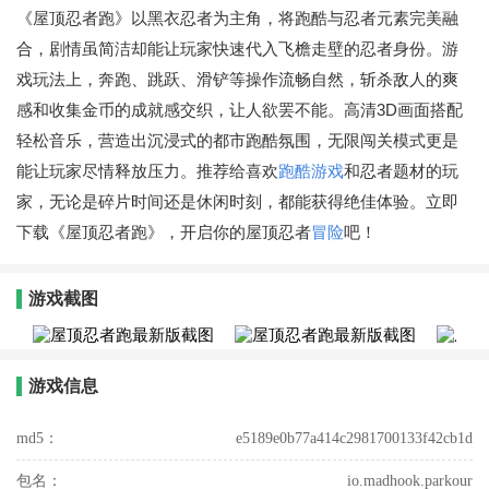
《屋顶忍者跑》以黑衣忍者为主角，将跑酷与忍者元素完美融
合，剧情虽简洁却能让玩家快速代入飞檐走壁的忍者身份。游
戏玩法上，奔跑、跳跃、滑铲等操作流畅自然，斩杀敌人的爽
感和收集金币的成就感交织，让人欲罢不能。高清3D画面搭配
轻松音乐，营造出沉浸式的都市跑酷氛围，无限闯关模式更是
能让玩家尽情释放压力。推荐给喜欢
跑酷游戏
和忍者题材的玩
家，无论是碎片时间还是休闲时刻，都能获得绝佳体验。立即
下载《屋顶忍者跑》，开启你的屋顶忍者
冒险
吧！
游戏截图
游戏信息
md5：
e5189e0b77a414c2981700133f42cb1d
包名：
io.madhook.parkour