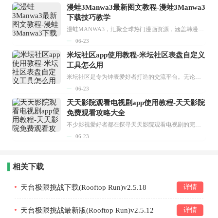
漫蛙3Manwa3最新图文教程-漫蛙3Manwa3
下载技巧教学
漫蛙MANWA3，汇聚全球热门漫画资源，涵盖韩漫、欧美漫画、国漫等多种类型，题材丰富多样，全方位满足用户阅读喜好。它不仅是阅读平台，更是创作平台，为广大用户打造零门槛创作环境。...
06-23
米坛社区app使用教程-米坛社区表盘自定义
工具怎么用
米坛社区是专为钟表爱好者打造的交流平台。无论你是初涉钟表领域的普通爱好者，还是拥有多年收藏经验的资深玩家，都能在此找到属于自己的天地。 无需注册，就能轻松参与其中。通过专业的讨论论坛与丰富的交互功能，你可与世界各地的钟表爱好者畅快交流。若你钟情于钟表，米坛社区无疑是值得一试的理想之选。在这里，你能获取最新的手表资讯，交流见解，提升鉴赏品味，让每一块手表都成为收藏故事中重要的一部分。感兴趣的朋友，不要错过下载机会。...
06-23
天天影院观看电视剧app使用教程-天天影院
免费观看攻略大全
不少影视爱好者都在探寻天天影院观看电视剧的完整方法，结合最新平台使用规则，本篇新手入门攻略全面讲解观看渠道、检索流程、播放设置以及画面模式调整等实用内容。全文适配手机、电脑等主流设备，步骤简洁易懂，无论是初次使用的新手，还是想要优化观影体验的用户，都能参照内容快速上手，熟练掌握平台各项操作技巧，轻松畅享影视内容。...
06-23
相关下载
天台极限挑战下载(Rooftop Run)v2.5.18
详情
天台极限挑战最新版(Rooftop Run)v2.5.12
详情