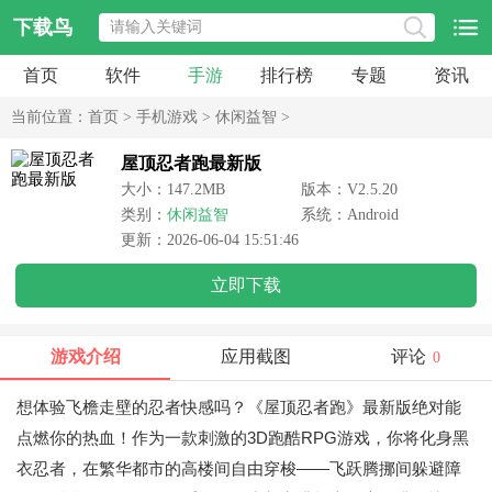
下载鸟
首页
软件
手游
排行榜
专题
资讯
当前位置：
首页
>
手机游戏
>
休闲益智
>
屋顶忍者跑最新版
大小：147.2MB
版本：V2.5.20
类别：
休闲益智
系统：Android
更新：2026-06-04 15:51:46
立即下载
游戏介绍
应用截图
评论
0
想体验飞檐走壁的忍者快感吗？《屋顶忍者跑》最新版绝对能
点燃你的热血！作为一款刺激的3D跑酷RPG游戏，你将化身黑
衣忍者，在繁华都市的高楼间自由穿梭——飞跃腾挪间躲避障