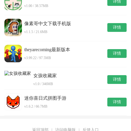
详情
v1.00 / 38.57MB
像素哥中文下载手机版
详情
v1.1.5 / 21.6MB
theyarecoming最新版本
详情
v3.99.22 / 97.5MB
女孩收藏家
详情
v1.0 / 346MB
迷你喜日式拼图手游
详情
v1.6.2 / 66.7MB
返回顶部
|
访问电脑版
|
反馈入口