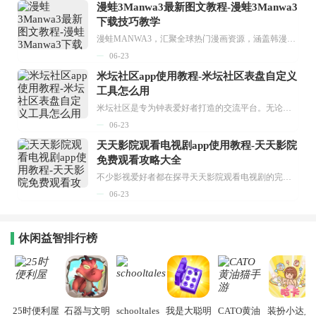
漫蛙3Manwa3最新图文教程-漫蛙3Manwa3
下载技巧教学
漫蛙MANWA3，汇聚全球热门漫画资源，涵盖韩漫、欧美漫画、国漫等多种类型，题材丰富多样，全方位满足用户阅读喜好。它不仅是阅读平台，更是创作平台，为广大用户打造零门槛创作环境。...
06-23
米坛社区app使用教程-米坛社区表盘自定义
工具怎么用
米坛社区是专为钟表爱好者打造的交流平台。无论你是初涉钟表领域的普通爱好者，还是拥有多年收藏经验的资深玩家，都能在此找到属于自己的天地。 无需注册，就能轻松参与其中。通过专业的讨论论坛与丰富的交互功能，你可与世界各地的钟表爱好者畅快交流。若你钟情于钟表，米坛社区无疑是值得一试的理想之选。在这里，你能获取最新的手表资讯，交流见解，提升鉴赏品味，让每一块手表都成为收藏故事中重要的一部分。感兴趣的朋友，不要错过下载机会。...
06-23
天天影院观看电视剧app使用教程-天天影院
免费观看攻略大全
不少影视爱好者都在探寻天天影院观看电视剧的完整方法，结合最新平台使用规则，本篇新手入门攻略全面讲解观看渠道、检索流程、播放设置以及画面模式调整等实用内容。全文适配手机、电脑等主流设备，步骤简洁易懂，无论是初次使用的新手，还是想要优化观影体验的用户，都能参照内容快速上手，熟练掌握平台各项操作技巧，轻松畅享影视内容。...
06-23
休闲益智排行榜
25时便利屋
石器与文明
schooltales
我是大聪明
CATO黄油
装扮小达人