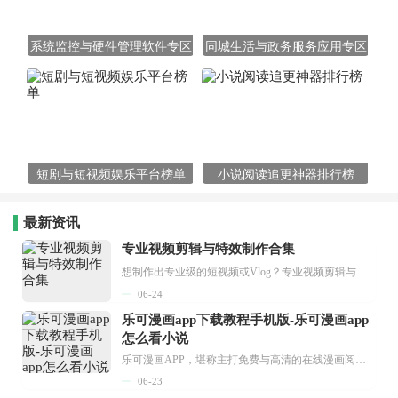
系统监控与硬件管理软件专区
同城生活与政务服务应用专区
短剧与短视频娱乐平台榜单
小说阅读追更神器排行榜
最新资讯
专业视频剪辑与特效制作合集
想制作出专业级的短视频或Vlog？专业视频剪辑与特效制作大全专题为你提供了从剪辑、抠像到特效包装的全套解决方案。无论是添加炫酷的片头、进行精准的视频抠图，还是制...
06-24
乐可漫画app下载教程手机版-乐可漫画app
怎么看小说
乐可漫画APP，堪称主打免费与高清的在线漫画阅读神器。其官方版提供海量完整版漫画资源，无论是国内漫画，还是日漫、韩漫、台漫、美漫等国外漫画，应有尽有，随时供你阅读。只需轻点一下，便能直接进入阅读界面。不仅如此，乐可漫画最新版本更新速度极快，在这里，你总能抢先看到全网一手漫画章节内容！...
06-23