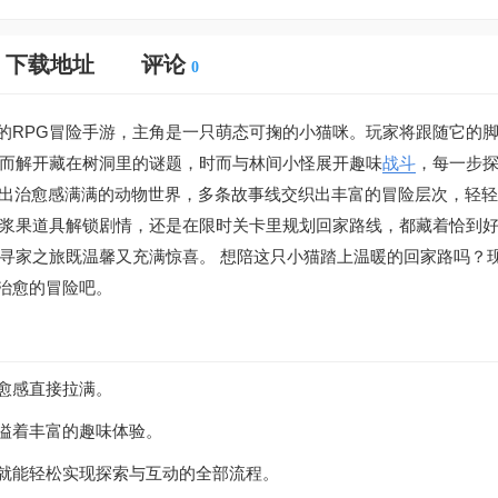
下载地址
评论
0
的RPG冒险手游，主角是一只萌态可掬的小猫咪。玩家将跟随它的
而解开藏在树洞里的谜题，时而与林间小怪展开趣味
战斗
，每一步
勾勒出治愈感满满的动物世界，多条故事线交织出丰富的冒险层次，轻
浆果道具解锁剧情，还是在限时关卡里规划回家路线，都藏着恰到
寻家之旅既温馨又充满惊喜。 想陪这只小猫踏上温暖的回家路吗？
段治愈的冒险吧。
愈感直接拉满。
洋溢着丰富的趣味体验。
，就能轻松实现探索与互动的全部流程。