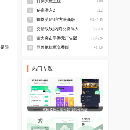
打倒大魔王様
5
1.00
秘密潜入2
6
v2.2
蜘蛛英雄3官方最新版
7
V3.46.45
交错战线(内附兑换码大
8
V2.8.0
全)最新免费版
萤火突击手游无广告版
9
v1.0.226
还是限
巨兽抵抗军免费版
10
v1.1.0
热门专题