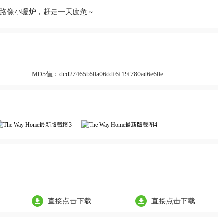
路像小暖炉，赶走一天疲惫～
MD5值：
dcd27465b50a06ddf6f19f780ad6e60e
直接点击下载
直接点击下载