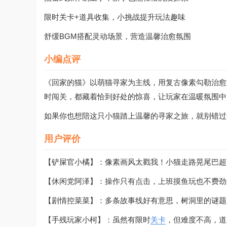
限时关卡+道具收集，小挑战提升玩法趣味
舒缓BGM搭配灵动场景，营造温馨治愈氛围
小编点评
《回家的猫》以萌猫寻家为主线，用复古像素勾勒治愈
时闯关，都藏着恰到好处的惊喜，让玩家在温暖氛围中
如果你也想陪这只小猫踏上温馨的寻家之旅，就别错过
用户评价
【铲屎官小橘】：像素画风太戳我！小猫走路晃尾巴超
【休闲党阿泽】：操作只有点击，上班摸鱼玩也不费劲
【剧情控菜菜】：多条故事线好有意思，树洞里的谜题
【手残玩家小柯】：虽然有限时
关卡
，但难度不高，道