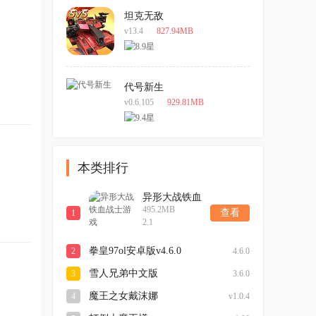
坦克无敌
v13.4
/
827.94MB
代号新生
v0.6.105
/
929.81MB
本类排行
异形大战铁血
495.2MB
战士游戏
查看
1
2.1
拳皇97ol安卓版v4.6.0
2
4.6.0
雪人兄弟中文版
3
3.6.0
魔王之女戴沫娜
4
v1.0.4