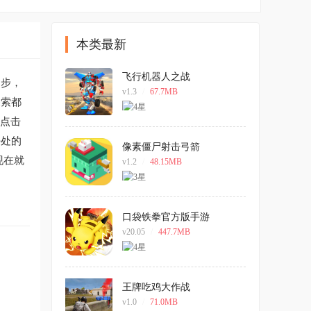
本类最新
飞行机器人之战
脚步，
v1.3
/
67.7MB
探索都
轻点击
好处的
像素僵尸射击弓箭
现在就
v1.2
/
48.15MB
口袋铁拳官方版手游
v20.05
/
447.7MB
王牌吃鸡大作战
v1.0
/
71.0MB