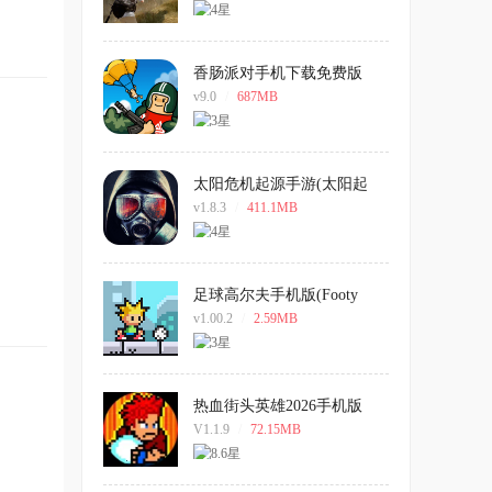
香肠派对手机下载免费版
v9.0
/
687MB
太阳危机起源手游(太阳起
源)
v1.8.3
/
411.1MB
足球高尔夫手机版(Footy
Golf)
v1.00.2
/
2.59MB
热血街头英雄2026手机版
V1.1.9
/
72.15MB