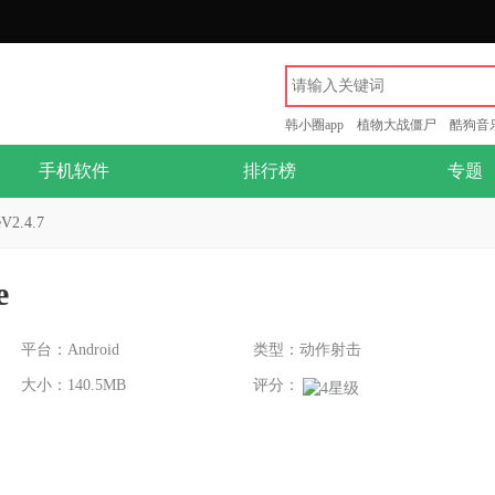
韩小圈app
植物大战僵尸
酷狗音
手机软件
排行榜
专题
V2.4.7
e
平台：Android
类型：动作射击
大小：140.5MB
评分：