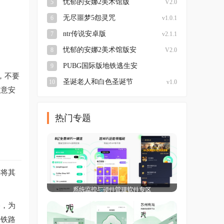
忧郁的安娜2美术馆版
5
V2.0
无尽噩梦5怨灵咒
6
v1.0.1
ntr传说安卓版
7
v2.1.1
忧郁的安娜2美术馆版安
8
V2.0
卓
PUBG国际版地铁逃生安
9
，不要
装
圣诞老人和白色圣诞节
10
v1.0
随意安
热门专题
并将其
络，为
建铁路