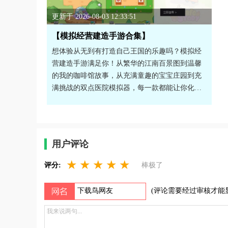
更新于 2026-08-03 12:33:51
【模拟经营建造手游合集】
想体验从无到有打造自己王国的乐趣吗？模拟经
营建造手游满足你！从繁华的江南百景图到温馨
的我的咖啡馆故事，从充满童趣的宝宝庄园到充
满挑战的双点医院模拟器，每一款都能让你化身
管理者，规划布局、发展经济、解锁新设施。享
受运筹帷幄的成就感，打造独一无二的专属世
界。感兴趣的话，就来下载试试看吧！
用户评论
★
★
★
★
★
评分:
棒极了
(评论需要经过审核才能