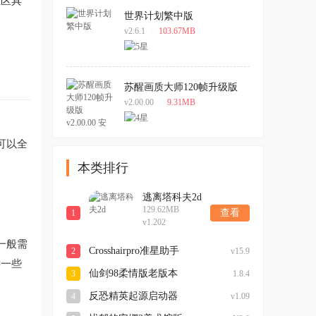
业区具
世界计划繁中版
v2.6.1
/
103.67MB
苏醒画质大师120帧升级版
v2.00.00 安卓版
v2.00.00
/
9.31MB
可以全
本类排行
逃离塔科夫2d
129.62MB
查看
1
v1.202
一般需
Crosshairpro准星助手
2
v15.9
远一些
仙剑98柔情版老版本
3
1.8.4
反恐精英起源启动器
4
v1.09