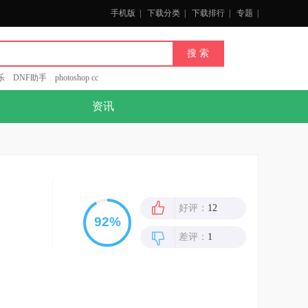
手机版
|
下载分类
|
下载排行
|
专题
|
乐
DNF助手
photoshop cc
资讯
好评：
12
差评：
1