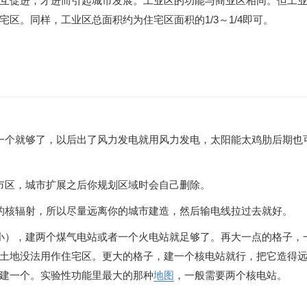
互促进，才进而引起城市发展。工业区的功能与商业区相同。但工
区。同样，工业区总面积约为住宅区面积的1/3～1/4即可。
一个就够了，以后出了风力发电就用风力发电，太阳能太鸡肋后期也
市区，城市扩展之后你规划区域时会自己删除。
的核辐射，所以尽量远离你的城市建造，然后输电线拉过去就好。
小），建两个煤气电站或者一个火电站就足够了。再大一点的格子，
土地没法用作住宅区。更大的格子，建一个核电站就行，把它造得
建一个。实验性功能里最大的那种
地图
，一般需要两个核电站。