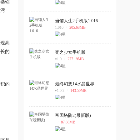
类基础
有污
当铺人生2手机版1.016
1.016
/
205.63MB
出现高
增长的
壳之少女手机版
v1.0
/
277.19MB
面积的
最终幻想14水晶世界
v1.0.2
/
143.50MB
帝国塔防2(最新版)
/
87.88MB