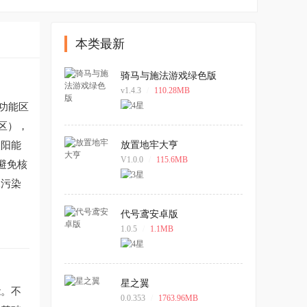
本类最新
骑马与施法游戏绿色版
v1.4.3
/
110.28MB
功能区
区），
太阳能
放置地牢大亨
V1.0.0
/
115.6MB
避免核
水污染
代号鸢安卓版
1.0.5
/
1.1MB
星之翼
能。不
0.0.353
/
1763.96MB