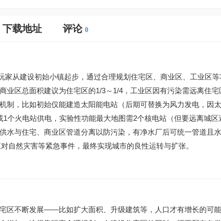
下载地址
评论
0
玩家从建设初始小镇起步，通过合理规划住宅区、商业区、工业区等
业区总面积建议为住宅区的1/3～1/4，工业区因有污染需远离住宅
机制，比如初始仅能建造太阳能电站（后期可替换为风力发电，因
或1个火电站供电，实验性功能最大地图需2个核电站（但要远离城区
供水与住宅、商业区管道分离以防污染，有净水厂后可统一管道且
，应对自然灾害等紧急事件，最终实现城市的良性运转与扩张。
宅区不断发展——比如扩大面积、升级建筑等，人口才有增长的可