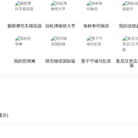
极限摩托车模拟器
挂机博物馆大亨
海鲜寿司物语
我的连锁
我的煎饼摊
萌宅物语国际版
墨子守城与乱世
曼尼汉堡店
版
显示)