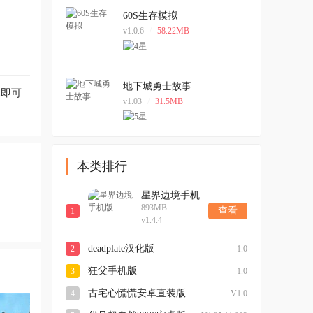
60S生存模拟
v1.0.6
/
58.22MB
地下城勇士故事
幕即可
v1.03
/
31.5MB
本类排行
星界边境手机
893MB
版
查看
1
v1.4.4
deadplate汉化版
2
1.0
狂父手机版
3
1.0
古宅心慌慌安卓直装版
4
V1.0