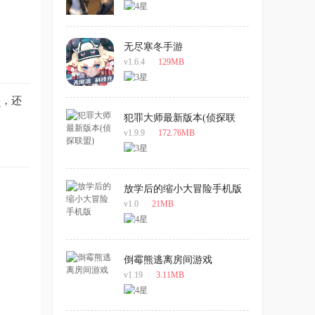
无尽寒冬手游
v1.6.4
/
129MB
斗
，还
犯罪大师最新版本(侦探联
盟)
v1.9.9
/
172.76MB
放学后的缩小大冒险手机版
v1.0
/
21MB
倒霉熊逃离房间游戏
v1.19
/
3.11MB