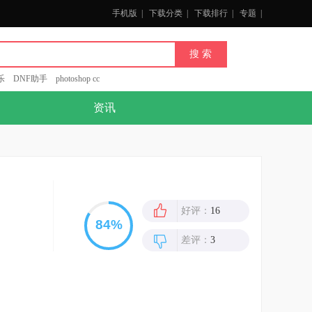
手机版
|
下载分类
|
下载排行
|
专题
|
乐
DNF助手
photoshop cc
资讯
好评：
16
差评：
3