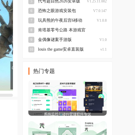
代号超自然2026安卓版
5
V1.25.11.002
恐怖之眼游戏安装包
6
V7.0.147
玩具熊的午夜后宫6移动
7
V1.0.8
版
肯塔基零号公路 本游戏官
8
方版
v1.0.4 最新版本
金偶像谜案手游版
9
V1.0
louis the game安卓直装版
10
v1.1
热门专题