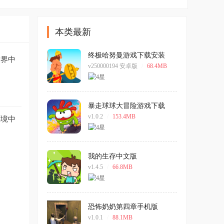
本类最新
终极哈努曼游戏下载安装
世界中
v250000194 安卓版
/
68.4MB
暴走球球大冒险游戏下载
v1.0.2
/
153.4MB
环境中
我的生存中文版
v1.4.5
/
66.8MB
恐怖奶奶第四章手机版
v1.0.1
/
88.1MB