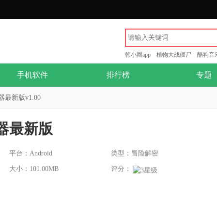
韩小圈app
植物大战僵尸
酷狗音
手机软件
排行榜
专题
最新版v1.00
器最新版
平台：Android
类型：冒险解密
大小：101.00MB
评分：