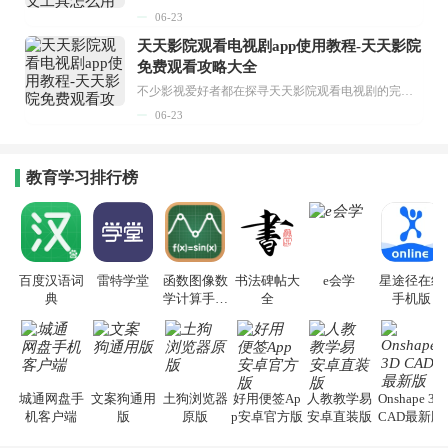
06-23
天天影院观看电视剧app使用教程-天天影院
免费观看攻略大全
不少影视爱好者都在探寻天天影院观看电视剧的完整方法，结合最新平台使用规则，本篇新手入门攻略全面讲解观看渠道、检索流程、播放设置以及画面模式调整等实用内容。全文适配手机、电脑等主流设备，步骤简洁易懂，无论是初次使用的新手，还是想要优化观影体验的用户，都能参照内容快速上手，熟练掌握平台各项操作技巧，轻松畅享影视内容。...
06-23
教育学习排行榜
百度汉语词
雷特学堂
函数图像数
书法碑帖大
e会学
星途径在线
典
学计算手机
全
手机版
版
城通网盘手
文案狗通用
土狗浏览器
好用便签Ap
人教教学易
Onshape 3D
机客户端
版
原版
p安卓官方版
安卓直装版
CAD最新版