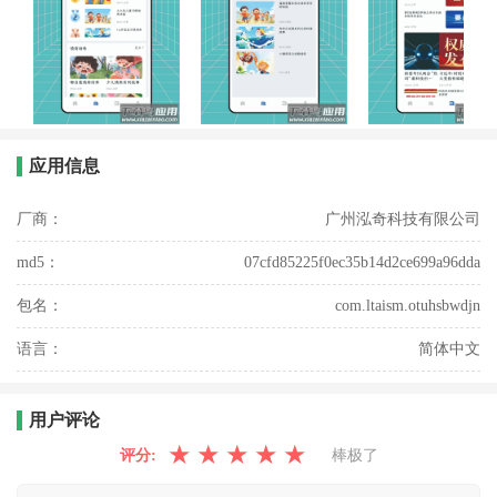
应用信息
厂商：
广州泓奇科技有限公司
md5：
07cfd85225f0ec35b14d2ce699a96dda
包名：
com.ltaism.otuhsbwdjn
语言：
简体中文
用户评论
★
★
★
★
★
评分:
棒极了