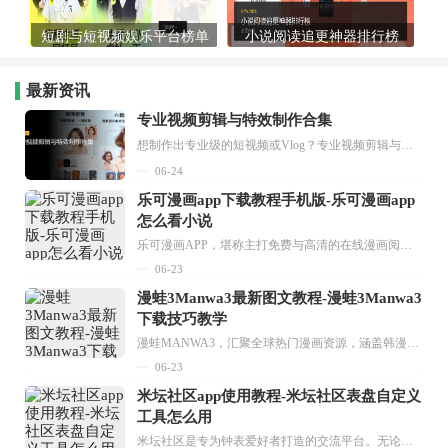
短剧与短视频娱乐平台榜单
小说阅读追更神器排行榜
最新资讯
专业视频剪辑与特效制作合集
想制作出专业级的短视频或Vlog？专业视频剪辑与特效制作大全专题为你提供了从剪辑、抠像到特效包装的全套解决方案。无论是添加炫酷的片头、进行精准的视频抠图，还是制...
06-24
乐可漫画app下载教程手机版-乐可漫画app
怎么看小说
乐可漫画APP，堪称主打免费与高清的在线漫画阅读神器。其官方版提供海量完整版漫画资源，无论是国内漫画，还是日漫、韩漫、台漫、美漫等国外漫画，应有尽有，随时供你阅读。只需轻点一下，便能直接进入阅读界面。不仅如此，乐可漫画最新版本更新速度极快，在这里，你总能抢先看到全网一手漫画章节内容！...
06-23
漫蛙3Manwa3最新图文教程-漫蛙3Manwa3
下载技巧教学
漫蛙MANWA3，汇聚全球热门漫画资源，涵盖韩漫、欧美漫画、国漫等多种类型，题材丰富多样，全方位满足用户阅读喜好。它不仅是阅读平台，更是创作平台，为广大用户打造零门槛创作环境。...
06-23
米坛社区app使用教程-米坛社区表盘自定义
工具怎么用
米坛社区是专为钟表爱好者打造的交流平台。无论你是初涉钟表领域的普通爱好者，还是拥有多年收藏经验的资深玩家，都能在此找到属于自己的天地。 无需注册，就能轻松参与其中。通过专业的讨论论坛与丰富的交互功能，你可与世界各地的钟表爱好者畅快交流。若你钟情于钟表，米坛社区无疑是值得一试的理想之选。在这里，你能获取最新的手表资讯，交流见解，提升鉴赏品味，让每一块手表都成为收藏故事中重要的一部分。感兴趣的朋友，不要错过下载机会。...