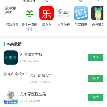
安卓软件
送
351
手
顺路乘客
青牛外卖配
乐点点
小伙地产
手写日记
趣行斑马
送端
本类最新
闪电修官方版
详情
v2.9.9 / 45.3MB
昆山论坛APP
详情
v3.40 / 83.47MB
龙华家医医生端
详情
v3.1.0 / 21.06MB