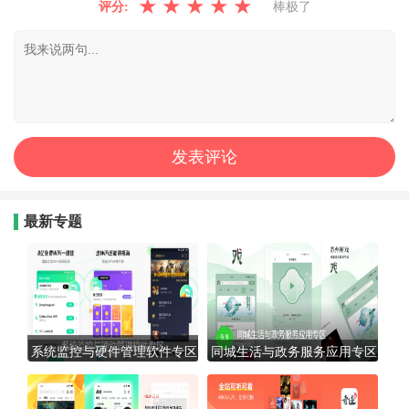
★
★
★
★
★
评分:
棒极了
最新专题
系统监控与硬件管理软件专区
同城生活与政务服务应用专区