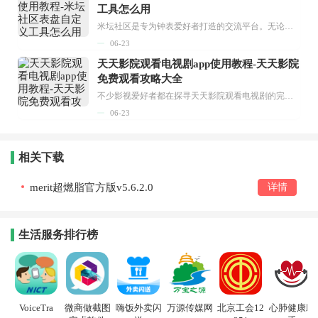
工具怎么用
米坛社区是专为钟表爱好者打造的交流平台。无论你是初涉钟表领域的普通爱好者，还是拥有多年收藏经验的资深玩家，都能在此找到属于自己的天地。 无需注册，就能轻松参与其中。通过专业的讨论论坛与丰富的交互功能，你可与世界各地的钟表爱好者畅快交流。若你钟情于钟表，米坛社区无疑是值得一试的理想之选。在这里，你能获取最新的手表资讯，交流见解，提升鉴赏品味，让每一块手表都成为收藏故事中重要的一部分。感兴趣的朋友，不要错过下载机会。...
06-23
天天影院观看电视剧app使用教程-天天影院
免费观看攻略大全
不少影视爱好者都在探寻天天影院观看电视剧的完整方法，结合最新平台使用规则，本篇新手入门攻略全面讲解观看渠道、检索流程、播放设置以及画面模式调整等实用内容。全文适配手机、电脑等主流设备，步骤简洁易懂，无论是初次使用的新手，还是想要优化观影体验的用户，都能参照内容快速上手，熟练掌握平台各项操作技巧，轻松畅享影视内容。...
06-23
相关下载
merit超燃脂官方版v5.6.2.0
详情
生活服务排行榜
VoiceTra
微商做截图
嗨饭外卖闪
万源传媒网
北京工会12
心肺健康助