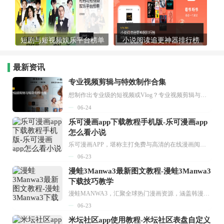
短剧与短视频娱乐平台榜单
小说阅读追更神器排行榜
最新资讯
专业视频剪辑与特效制作合集
想制作出专业级的短视频或Vlog？专业视频剪辑与特效制作大全专题为你提供了从剪辑、抠像到特效包装的全套解决方案。无论是添加炫酷的片头、进行精准的视频抠图，还是制...
06-24
乐可漫画app下载教程手机版-乐可漫画app
怎么看小说
乐可漫画APP，堪称主打免费与高清的在线漫画阅读神器。其官方版提供海量完整版漫画资源，无论是国内漫画，还是日漫、韩漫、台漫、美漫等国外漫画，应有尽有，随时供你阅读。只需轻点一下，便能直接进入阅读界面。不仅如此，乐可漫画最新版本更新速度极快，在这里，你总能抢先看到全网一手漫画章节内容！...
06-23
漫蛙3Manwa3最新图文教程-漫蛙3Manwa3
下载技巧教学
漫蛙MANWA3，汇聚全球热门漫画资源，涵盖韩漫、欧美漫画、国漫等多种类型，题材丰富多样，全方位满足用户阅读喜好。它不仅是阅读平台，更是创作平台，为广大用户打造零门槛创作环境。...
06-23
米坛社区app使用教程-米坛社区表盘自定义