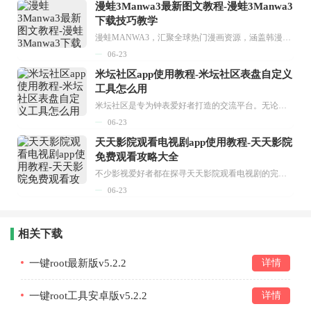
漫蛙3Manwa3最新图文教程-漫蛙3Manwa3
下载技巧教学
漫蛙MANWA3，汇聚全球热门漫画资源，涵盖韩漫、欧美漫画、国漫等多种类型，题材丰富多样，全方位满足用户阅读喜好。它不仅是阅读平台，更是创作平台，为广大用户打造零门槛创作环境。...
06-23
米坛社区app使用教程-米坛社区表盘自定义
工具怎么用
米坛社区是专为钟表爱好者打造的交流平台。无论你是初涉钟表领域的普通爱好者，还是拥有多年收藏经验的资深玩家，都能在此找到属于自己的天地。 无需注册，就能轻松参与其中。通过专业的讨论论坛与丰富的交互功能，你可与世界各地的钟表爱好者畅快交流。若你钟情于钟表，米坛社区无疑是值得一试的理想之选。在这里，你能获取最新的手表资讯，交流见解，提升鉴赏品味，让每一块手表都成为收藏故事中重要的一部分。感兴趣的朋友，不要错过下载机会。...
06-23
天天影院观看电视剧app使用教程-天天影院
免费观看攻略大全
不少影视爱好者都在探寻天天影院观看电视剧的完整方法，结合最新平台使用规则，本篇新手入门攻略全面讲解观看渠道、检索流程、播放设置以及画面模式调整等实用内容。全文适配手机、电脑等主流设备，步骤简洁易懂，无论是初次使用的新手，还是想要优化观影体验的用户，都能参照内容快速上手，熟练掌握平台各项操作技巧，轻松畅享影视内容。...
06-23
相关下载
一键root最新版v5.2.2
详情
一键root工具安卓版v5.2.2
详情