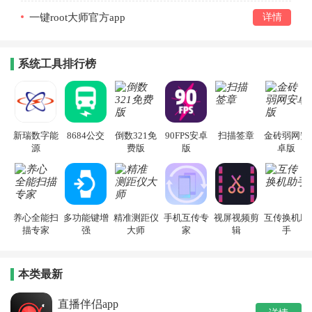
一键root大师官方app
详情
系统工具排行榜
新瑞数字能
8684公交
倒数321免
90FPS安卓
扫描签章
金砖弱网安
源
费版
版
卓版
养心全能扫
多功能键增
精准测距仪
手机互传专
视屏视频剪
互传换机助
描专家
强
大师
家
辑
手
本类最新
直播伴侣app