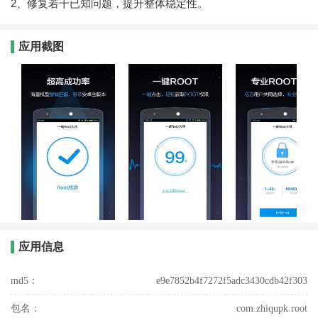
2、修复若干已知问题，提升整体稳定性。
应用截图
应用信息
md5：
e9e7852b4f7272f5adc3430cdb42f303
包名：
com.zhiqupk.root