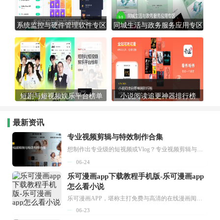
系统监控与硬件管理软件专区
同城生活与政务服务应用专区
短剧与短视频娱乐平台榜单
小说阅读追更神器排行榜
最新资讯
专业视频剪辑与特效制作合集
想制作出专业级的短视频或Vlog？专业视频剪辑与特效制作大全专题为你提供了从剪辑、抠像到特效包装的全套解决方案。无论是添加炫酷的片头、进行精准的视频抠图，还是制...
06-24
乐可漫画app下载教程手机版-乐可漫画app
怎么看小说
乐可漫画APP，堪称主打免费与高清的在线漫画阅读神器。其官方版提供海量完整版漫画资源，无论是国内漫画，还是日漫、韩漫、台漫、美漫等国外漫画，应有尽有，随时供你阅读。只需轻点一下，便能直接进入阅读界面。不仅如此，乐可漫画最新版本更新速度极快，在这里，你总能抢先看到全网一手漫画章节内容！...
06-23