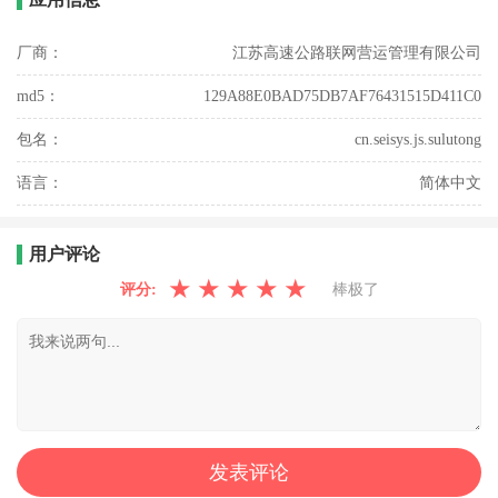
厂商：
江苏高速公路联网营运管理有限公司
md5：
129A88E0BAD75DB7AF76431515D411C0
包名：
cn.seisys.js.sulutong
语言：
简体中文
用户评论
★
★
★
★
★
评分:
棒极了