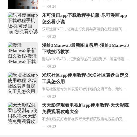
06-24
乐可漫画app下载教程手机版-乐可漫画app
怎么看小说
乐可漫画APP，堪称主打免费与高清的在线漫画阅读神器。其官方版提供海量完整版漫画资源，无论是国内漫画，还是日漫、韩漫、台漫、美漫等国外漫画，应有尽有，随时供你阅读。只需轻点一下，便能直接进入阅读界面。不仅如此，乐可漫画最新版本更新速度极快，在这里，你总能抢先看到全网一手漫画章节内容！...
06-23
漫蛙3Manwa3最新图文教程-漫蛙3Manwa3
下载技巧教学
漫蛙MANWA3，汇聚全球热门漫画资源，涵盖韩漫、欧美漫画、国漫等多种类型，题材丰富多样，全方位满足用户阅读喜好。它不仅是阅读平台，更是创作平台，为广大用户打造零门槛创作环境。...
06-23
米坛社区app使用教程-米坛社区表盘自定义
工具怎么用
米坛社区是专为钟表爱好者打造的交流平台。无论你是初涉钟表领域的普通爱好者，还是拥有多年收藏经验的资深玩家，都能在此找到属于自己的天地。 无需注册，就能轻松参与其中。通过专业的讨论论坛与丰富的交互功能，你可与世界各地的钟表爱好者畅快交流。若你钟情于钟表，米坛社区无疑是值得一试的理想之选。在这里，你能获取最新的手表资讯，交流见解，提升鉴赏品味，让每一块手表都成为收藏故事中重要的一部分。感兴趣的朋友，不要错过下载机会。...
06-23
天天影院观看电视剧app使用教程-天天影院
免费观看攻略大全
不少影视爱好者都在探寻天天影院观看电视剧的完整方法，结合最新平台使用规则，本篇新手入门攻略全面讲解观看渠道、检索流程、播放设置以及画面模式调整等实用内容。全文适配手机、电脑等主流设备，步骤简洁易懂，无论是初次使用的新手，还是想要优化观影体验的用户，都能参照内容快速上手，熟练掌握平台各项操作技巧，轻松畅享影视内容。...
06-23